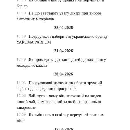
Як очищати шкіру щодня і не порушити її
бар’єр
18:10
На що звертають увагу лікарі при виборі
витратних матеріалів
22.04.2026
10:19
Подарункові набори від українського бренду
YAROMA PARFUM
21.04.2026
16:49
Як проходить адаптація дітей до навчання у
молодших класах
20.04.2026
18:03
Прогулянкові коляски: як обрати зручний
варіант для щоденних прогулянок
17:06
Чай пуер – чому він не схожий на жоден
інший чай, чим корисний та як його правильно
заварювати
16:59
Як змінюється освіта у передмісті великих
міст
17.04.2026