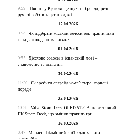
9:59
Шопінг у Кракові: де шукати бренди, речі
ручної роботи та розпродажі
15.04.2026
8:54
Як підібрати міський велосипед: практичний
гайд для щоденних поїздок
01.04.2026
9:55
Дієслово conocer в іспанській мові –
знайомство та пізнання
30.03.2026
11:29
Як зробити апгрейд комп’ютера: корисні
поради
25.03.2026
10:29
Valve Steam Deck OLED 512GB: портативний
ПК Steam Deck, що змінив правила гри
16.03.2026
8:47
Мішлен: Відмінний вибір для вашого
автомобіля