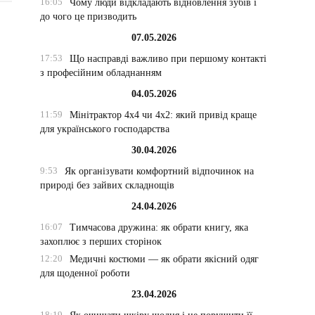
16:05
Чому люди відкладають відновлення зубів і
до чого це призводить
07.05.2026
17:53
Що насправді важливо при першому контакті
з професійним обладнанням
04.05.2026
11:59
Мінітрактор 4х4 чи 4х2: який привід краще
для українського господарства
30.04.2026
9:53
Як організувати комфортний відпочинок на
природі без зайвих складнощів
24.04.2026
16:07
Тимчасова дружина: як обрати книгу, яка
захоплює з перших сторінок
12:20
Медичні костюми — як обрати якісний одяг
для щоденної роботи
23.04.2026
18:19