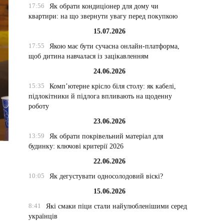
17:56
Як обрати кондиціонер для дому чи
квартири: на що звернути увагу перед покупкою
15.07.2026
17:55
Якою має бути сучасна онлайн-платформа,
щоб дитина навчалася із зацікавленням
24.06.2026
15:35
Комп’ютерне крісло біля столу: як кабелі,
підлокітники й підлога впливають на щоденну
роботу
23.06.2026
13:59
Як обрати покрівельний матеріал для
будинку: ключові критерії 2026
22.06.2026
10:05
Як дегустувати односолодовий віскі?
15.06.2026
8:41
Які смаки піци стали найулюбленішими серед
українців