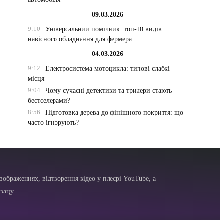
09.03.2026
9:10
Універсальний помічник: топ-10 видів
навісного обладнання для фермера
04.03.2026
9:12
Електросистема мотоцикла: типові слабкі
місця
9:04
Чому сучасні детективи та трилери стають
бестселерами?
8:56
Підготовка дерева до фінішного покриття: що
часто ігнорують?
зображеннях, відтворення відео у плеєрі YouTube, а
зацу.