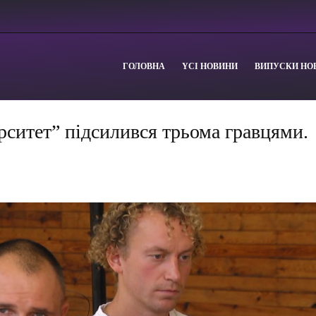
ГОЛОВНА
YСІ НОВИНИ
ВИПУСКИ НО
ситет” підсилився трьома гравцями.