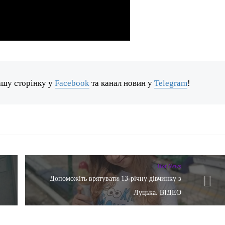
ашу сторінку у
Facebook
та канал новин у
Telegram
!
Hot News
Допоможіть врятувати 13-річну дівчинку з
Луцька. ВІДЕО