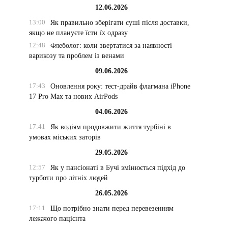
12.06.2026
13:00
Як правильно зберігати суші після доставки,
якщо не плануєте їсти їх одразу
12:48
Флеболог: коли звертатися за наявності
варикозу та проблем із венами
09.06.2026
17:43
Оновлення року: тест-драйв флагмана iPhone
17 Pro Max та нових AirPods
04.06.2026
17:41
Як водіям продовжити життя турбіні в
умовах міських заторів
29.05.2026
12:57
Як у пансіонаті в Бучі змінюється підхід до
турботи про літніх людей
26.05.2026
17:11
Що потрібно знати перед перевезенням
лежачого пацієнта