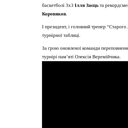
баскетболі 3х3
Ілля Заєць
та рекордсме
Коровяков
.
І президент, і головний тренер “Старог
турнірної таблиці.
За грою оновленої команди переповненні
турнірі пам’яті Олексія Веремійчика.