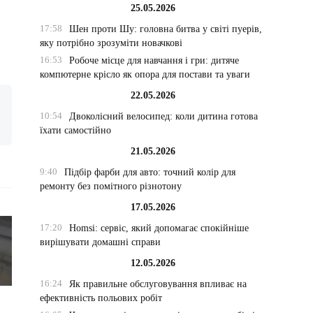
25.05.2026
17:58
Шен проти Шу: головна битва у світі пуерів,
яку потрібно зрозуміти новачкові
16:53
Робоче місце для навчання і гри: дитяче
компютерне крісло як опора для постави та уваги
22.05.2026
10:54
Двоколісний велосипед: коли дитина готова
їхати самостійно
21.05.2026
9:40
Підбір фарби для авто: точний колір для
ремонту без помітного різнотону
17.05.2026
17:20
Homsi: сервіс, який допомагає спокійніше
вирішувати домашні справи
12.05.2026
16:24
Як правильне обслуговування впливає на
ефективність польових робіт