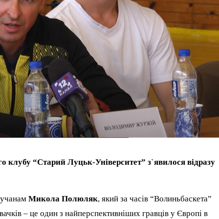
го клубу “Старий Луцьк-Університет” з`явилося відразу
лучанам
Микола Полюляк
, який за часів “Волиньбаскета”
вачків – це один з найперспективніших гравців у Європі в