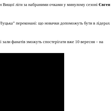
н Вищої ліги за набраними очками у минулому сезоні
Євген
о Луцька” переконані: що новачки допоможуть бути в лідерах
 зали фанатів зможуть спостерігати вже 10 вересня – на