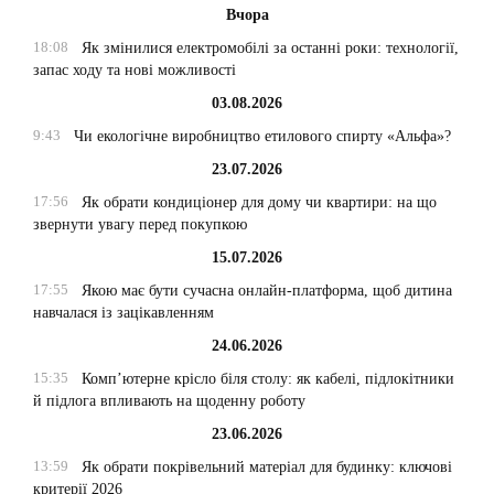
Вчора
18:08
Як змінилися електромобілі за останні роки: технології,
запас ходу та нові можливості
03.08.2026
9:43
Чи екологічне виробництво етилового спирту «Альфа»?
23.07.2026
17:56
Як обрати кондиціонер для дому чи квартири: на що
звернути увагу перед покупкою
15.07.2026
17:55
Якою має бути сучасна онлайн-платформа, щоб дитина
навчалася із зацікавленням
24.06.2026
15:35
Комп’ютерне крісло біля столу: як кабелі, підлокітники
й підлога впливають на щоденну роботу
23.06.2026
13:59
Як обрати покрівельний матеріал для будинку: ключові
критерії 2026