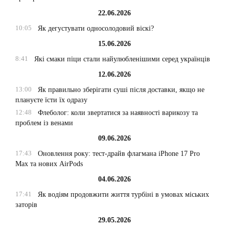
22.06.2026
10:05
Як дегустувати односолодовий віскі?
15.06.2026
8:41
Які смаки піци стали найулюбленішими серед українців
12.06.2026
13:00
Як правильно зберігати суші після доставки, якщо не
плануєте їсти їх одразу
12:48
Флеболог: коли звертатися за наявності варикозу та
проблем із венами
09.06.2026
17:43
Оновлення року: тест-драйв флагмана iPhone 17 Pro
Max та нових AirPods
04.06.2026
17:41
Як водіям продовжити життя турбіні в умовах міських
заторів
29.05.2026