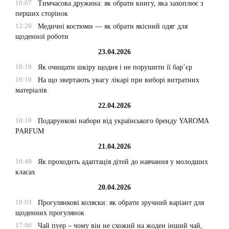
16:07
Тимчасова дружина: як обрати книгу, яка захоплює з
перших сторінок
12:20
Медичні костюми — як обрати якісний одяг для
щоденної роботи
23.04.2026
18:19
Як очищати шкіру щодня і не порушити її бар’єр
18:10
На що звертають увагу лікарі при виборі витратних
матеріалів
22.04.2026
10:19
Подарункові набори від українського бренду YAROMA
PARFUM
21.04.2026
16:49
Як проходить адаптація дітей до навчання у молодших
класах
20.04.2026
18:03
Прогулянкові коляски: як обрати зручний варіант для
щоденних прогулянок
17:06
Чай пуер – чому він не схожий на жоден інший чай,