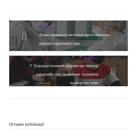
Hot News
Луцькі підприємці виступили проти обмежень
червоної карантинної зони
Hot News
У Луцькраді вважають рішення про червону
карантинну зону незаконним: скликають
позачергову сесію
Останні публікації