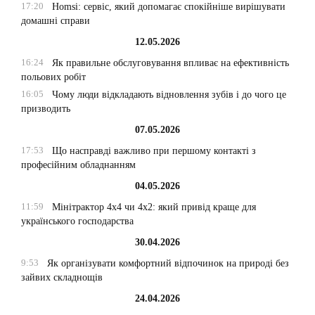
17:20
Homsi: сервіс, який допомагає спокійніше вирішувати
домашні справи
12.05.2026
16:24
Як правильне обслуговування впливає на ефективність
польових робіт
16:05
Чому люди відкладають відновлення зубів і до чого це
призводить
07.05.2026
17:53
Що насправді важливо при першому контакті з
професійним обладнанням
04.05.2026
11:59
Мінітрактор 4х4 чи 4х2: який привід краще для
українського господарства
30.04.2026
9:53
Як організувати комфортний відпочинок на природі без
зайвих складнощів
24.04.2026