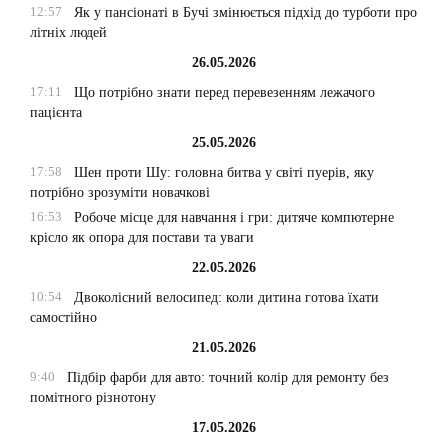
12:57
Як у пансіонаті в Бучі змінюється підхід до турботи про
літніх людей
26.05.2026
17:11
Що потрібно знати перед перевезенням лежачого
пацієнта
25.05.2026
17:58
Шен проти Шу: головна битва у світі пуерів, яку
потрібно зрозуміти новачкові
16:53
Робоче місце для навчання і гри: дитяче компютерне
крісло як опора для постави та уваги
22.05.2026
10:54
Двоколісний велосипед: коли дитина готова їхати
самостійно
21.05.2026
9:40
Підбір фарби для авто: точний колір для ремонту без
помітного різнотону
17.05.2026