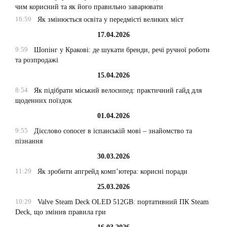
чим корисний та як його правильно заварювати
16:59
Як змінюється освіта у передмісті великих міст
17.04.2026
9:59
Шопінг у Кракові: де шукати бренди, речі ручної роботи
та розпродажі
15.04.2026
8:54
Як підібрати міський велосипед: практичний гайд для
щоденних поїздок
01.04.2026
9:55
Дієслово conocer в іспанській мові – знайомство та
пізнання
30.03.2026
11:29
Як зробити апгрейд комп’ютера: корисні поради
25.03.2026
10:29
Valve Steam Deck OLED 512GB: портативний ПК Steam
Deck, що змінив правила гри