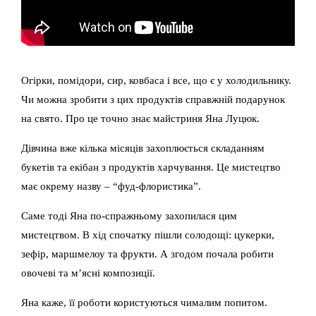
Огірки, помідори, сир, ковбаса і все, що є у холодильнику.
Чи можна зробити з цих продуктів справжній подарунок
на свято. Про це точно знає майстриня Яна Луцюк.
Дівчина вже кілька місяців захоплюється складанням
букетів та екібан з продуктів харчування. Це мистецтво
має окрему назву – “фуд-флористика”.
Саме тоді Яна по-спражньому захопилася цим
мистецтвом. В хід спочатку пішли солодощі: цукерки,
зефір, маршмелоу та фрукти. А згодом почала робити
овочеві та м’ясні композиції.
Яна каже, її роботи користуються чималим попитом.