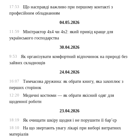
17:53
Що насправді важливо при першому контакті з
професійним обладнанням
04.05.2026
11:59
Мінітрактор 4х4 чи 4х2: який привід краще для
українського господарства
30.04.2026
9:53
Як організувати комфортний відпочинок на природі без
зайвих складнощів
24.04.2026
16:07
Тимчасова дружина: як обрати книгу, яка захоплює з
перших сторінок
12:20
Медичні костюми — як обрати якісний одяг для
щоденної роботи
23.04.2026
18:19
Як очищати шкіру щодня і не порушити її бар’єр
18:10
На що звертають увагу лікарі при виборі витратних
матеріалів