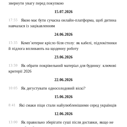
звернути увагу перед покупкою
15.07.2026
17:55
Якою має бути сучасна онлайн-платформа, щоб дитина
навчалася із зацікавленням
24.06.2026
15:35
Комп’ютерне крісло біля столу: як кабелі, підлокітники
й підлога впливають на щоденну роботу
23.06.2026
13:59
Як обрати покрівельний матеріал для будинку: ключові
критерії 2026
22.06.2026
10:05
Як дегустувати односолодовий віскі?
15.06.2026
8:41
Які смаки піци стали найулюбленішими серед українців
12.06.2026
13:00
Як правильно зберігати суші після доставки, якщо не