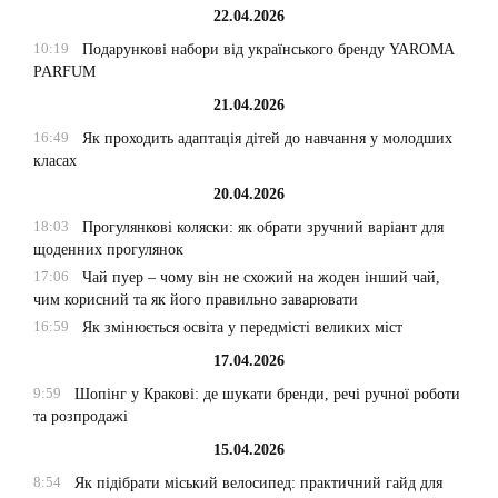
22.04.2026
10:19
Подарункові набори від українського бренду YAROMA
PARFUM
21.04.2026
16:49
Як проходить адаптація дітей до навчання у молодших
класах
20.04.2026
18:03
Прогулянкові коляски: як обрати зручний варіант для
щоденних прогулянок
17:06
Чай пуер – чому він не схожий на жоден інший чай,
чим корисний та як його правильно заварювати
16:59
Як змінюється освіта у передмісті великих міст
17.04.2026
9:59
Шопінг у Кракові: де шукати бренди, речі ручної роботи
та розпродажі
15.04.2026
8:54
Як підібрати міський велосипед: практичний гайд для