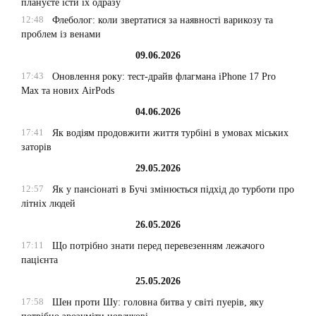
плануєте їсти їх одразу
12:48
Флеболог: коли звертатися за наявності варикозу та
проблем із венами
09.06.2026
17:43
Оновлення року: тест-драйв флагмана iPhone 17 Pro
Max та нових AirPods
04.06.2026
17:41
Як водіям продовжити життя турбіні в умовах міських
заторів
29.05.2026
12:57
Як у пансіонаті в Бучі змінюється підхід до турботи про
літніх людей
26.05.2026
17:11
Що потрібно знати перед перевезенням лежачого
пацієнта
25.05.2026
17:58
Шен проти Шу: головна битва у світі пуерів, яку