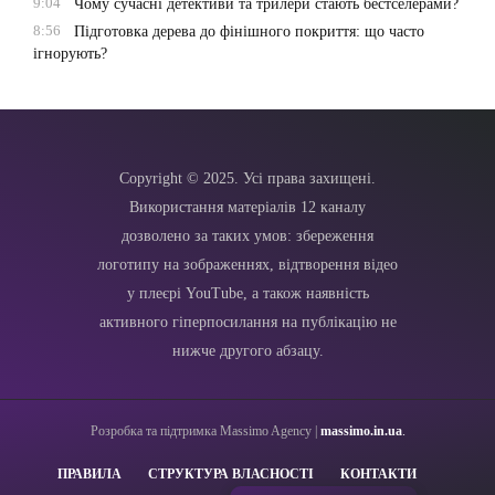
9:04
Чому сучасні детективи та трилери стають бестселерами?
8:56
Підготовка дерева до фінішного покриття: що часто
ігнорують?
Copyright © 2025. Усі права захищені.
Використання матеріалів 12 каналу
дозволено за таких умов: збереження
логотипу на зображеннях, відтворення відео
у плеєрі YouTube, а також наявність
активного гіперпосилання на публікацію не
нижче другого абзацу.
Розробка та підтримка Massimo Agency |
massimo.in.ua
.
ПРАВИЛА
СТРУКТУРА ВЛАСНОСТІ
КОНТАКТИ