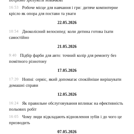
потрібно зрозуміти новачкові
16:53
Робоче місце для навчання і гри: дитяче компютерне
крісло як опора для постави та уваги
22.05.2026
10:54
Двоколісний велосипед: коли дитина готова їхати
самостійно
21.05.2026
9:40
Підбір фарби для авто: точний колір для ремонту без
помітного різнотону
17.05.2026
17:20
Homsi: сервіс, який допомагає спокійніше вирішувати
домашні справи
12.05.2026
16:24
Як правильне обслуговування впливає на ефективність
польових робіт
16:05
Чому люди відкладають відновлення зубів і до чого це
призводить
07.05.2026