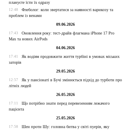
плануєте їсти їх одразу
12:48
Флеболог: коли звертатися за наявності варикозу та
проблем із венами
09.06.2026
17:43
Оновлення року: тест-драйв флагмана iPhone 17 Pro
Max та нових AirPods
04.06.2026
17:41
Як водіям продовжити життя турбіні в умовах міських
заторів
29.05.2026
12:57
Як у пансіонаті в Бучі змінюється підхід до турботи про
літніх людей
26.05.2026
17:11
Що потрібно знати перед перевезенням лежачого
пацієнта
25.05.2026
17:58
Шен проти Шу: головна битва у світі пуерів, яку