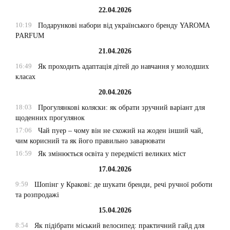
22.04.2026
10:19
Подарункові набори від українського бренду YAROMA
PARFUM
21.04.2026
16:49
Як проходить адаптація дітей до навчання у молодших
класах
20.04.2026
18:03
Прогулянкові коляски: як обрати зручний варіант для
щоденних прогулянок
17:06
Чай пуер – чому він не схожий на жоден інший чай,
чим корисний та як його правильно заварювати
16:59
Як змінюється освіта у передмісті великих міст
17.04.2026
9:59
Шопінг у Кракові: де шукати бренди, речі ручної роботи
та розпродажі
15.04.2026
8:54
Як підібрати міський велосипед: практичний гайд для