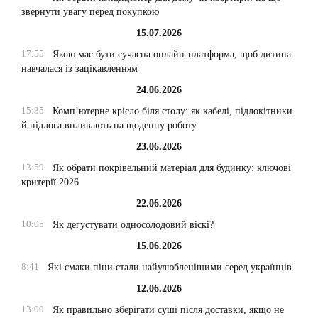
звернути увагу перед покупкою
15.07.2026
17:55
Якою має бути сучасна онлайн-платформа, щоб дитина
навчалася із зацікавленням
24.06.2026
15:35
Комп’ютерне крісло біля столу: як кабелі, підлокітники
й підлога впливають на щоденну роботу
23.06.2026
13:59
Як обрати покрівельний матеріал для будинку: ключові
критерії 2026
22.06.2026
10:05
Як дегустувати односолодовий віскі?
15.06.2026
8:41
Які смаки піци стали найулюбленішими серед українців
12.06.2026
13:00
Як правильно зберігати суші після доставки, якщо не