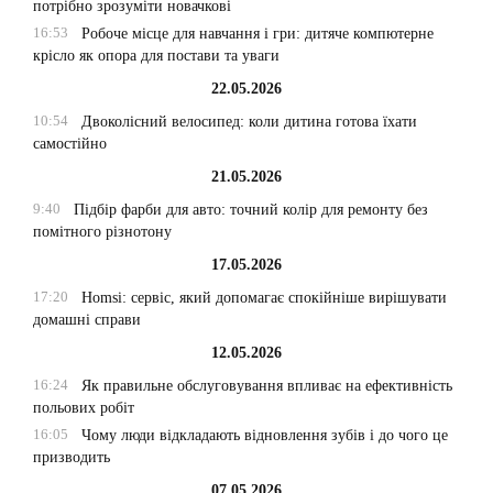
потрібно зрозуміти новачкові
16:53
Робоче місце для навчання і гри: дитяче компютерне
крісло як опора для постави та уваги
22.05.2026
10:54
Двоколісний велосипед: коли дитина готова їхати
самостійно
21.05.2026
9:40
Підбір фарби для авто: точний колір для ремонту без
помітного різнотону
17.05.2026
17:20
Homsi: сервіс, який допомагає спокійніше вирішувати
домашні справи
12.05.2026
16:24
Як правильне обслуговування впливає на ефективність
польових робіт
16:05
Чому люди відкладають відновлення зубів і до чого це
призводить
07.05.2026