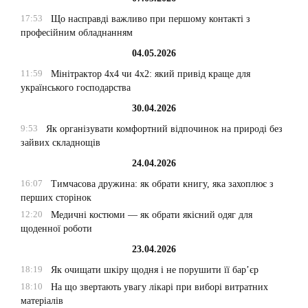
17:53
Що насправді важливо при першому контакті з
професійним обладнанням
04.05.2026
11:59
Мінітрактор 4х4 чи 4х2: який привід краще для
українського господарства
30.04.2026
9:53
Як організувати комфортний відпочинок на природі без
зайвих складнощів
24.04.2026
16:07
Тимчасова дружина: як обрати книгу, яка захоплює з
перших сторінок
12:20
Медичні костюми — як обрати якісний одяг для
щоденної роботи
23.04.2026
18:19
Як очищати шкіру щодня і не порушити її бар’єр
18:10
На що звертають увагу лікарі при виборі витратних
матеріалів