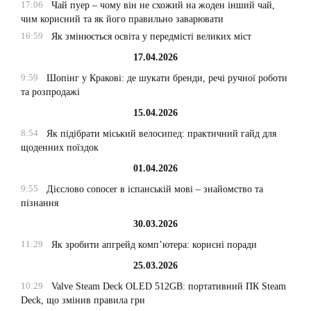
17:06
Чай пуер – чому він не схожий на жоден інший чай,
чим корисний та як його правильно заварювати
16:59
Як змінюється освіта у передмісті великих міст
17.04.2026
9:59
Шопінг у Кракові: де шукати бренди, речі ручної роботи
та розпродажі
15.04.2026
8:54
Як підібрати міський велосипед: практичний гайд для
щоденних поїздок
01.04.2026
9:55
Дієслово conocer в іспанській мові – знайомство та
пізнання
30.03.2026
11:29
Як зробити апгрейд комп’ютера: корисні поради
25.03.2026
10:29
Valve Steam Deck OLED 512GB: портативний ПК Steam
Deck, що змінив правила гри