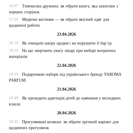
16:07
Тимчасова дружина: як обрати книгу, яка захоплює з
перших сторінок
12:20
Медичні костюми — як обрати якісний одяг для
щоденної роботи
23.04.2026
18:19
Як очищати шкіру щодня і не порушити її бар’єр
18:10
На що звертають увагу лікарі при виборі витратних
матеріалів
22.04.2026
10:19
Подарункові набори від українського бренду YAROMA
PARFUM
21.04.2026
16:49
Як проходить адаптація дітей до навчання у молодших
класах
20.04.2026
18:03
Прогулянкові коляски: як обрати зручний варіант для
щоденних прогулянок