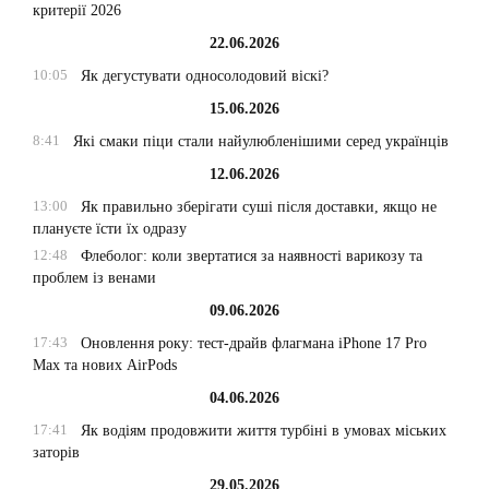
критерії 2026
22.06.2026
10:05
Як дегустувати односолодовий віскі?
15.06.2026
8:41
Які смаки піци стали найулюбленішими серед українців
12.06.2026
13:00
Як правильно зберігати суші після доставки, якщо не
плануєте їсти їх одразу
12:48
Флеболог: коли звертатися за наявності варикозу та
проблем із венами
09.06.2026
17:43
Оновлення року: тест-драйв флагмана iPhone 17 Pro
Max та нових AirPods
04.06.2026
17:41
Як водіям продовжити життя турбіні в умовах міських
заторів
29.05.2026