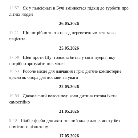
12:57
Як у пансіонаті в Бучі змінюється підхід до турботи про
літніх людей
26.05.2026
17:11
Що потрібно знати перед перевезенням лежачого
пацієнта
25.05.2026
17:58
Шен проти Шу: головна битва у світі пуерів, яку
потрібно зрозуміти новачкові
16:53
Робоче місце для навчання і гри: дитяче компютерне
крісло як опора для постави та уваги
22.05.2026
10:54
Двоколісний велосипед: коли дитина готова їхати
самостійно
21.05.2026
9:40
Підбір фарби для авто: точний колір для ремонту без
помітного різнотону
17.05.2026