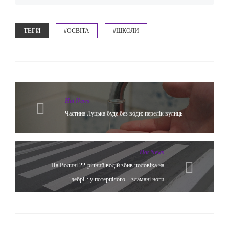
ТЕГИ
#ОСВІТА
#ШКОЛИ
Hot News
Частина Луцька буде без води: перелік вулиць
Hot News
На Волині 22-річний водій збив чоловіка на
"зебрі": у потерпілого – зламані ноги