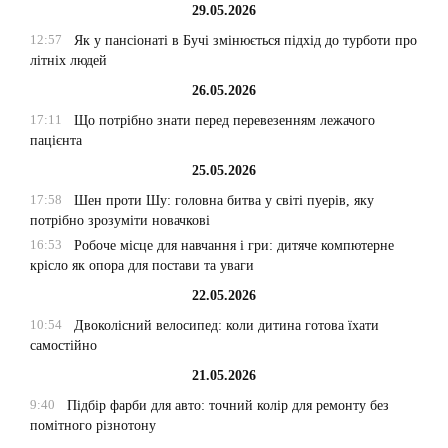
29.05.2026
12:57
Як у пансіонаті в Бучі змінюється підхід до турботи про
літніх людей
26.05.2026
17:11
Що потрібно знати перед перевезенням лежачого
пацієнта
25.05.2026
17:58
Шен проти Шу: головна битва у світі пуерів, яку
потрібно зрозуміти новачкові
16:53
Робоче місце для навчання і гри: дитяче компютерне
крісло як опора для постави та уваги
22.05.2026
10:54
Двоколісний велосипед: коли дитина готова їхати
самостійно
21.05.2026
9:40
Підбір фарби для авто: точний колір для ремонту без
помітного різнотону