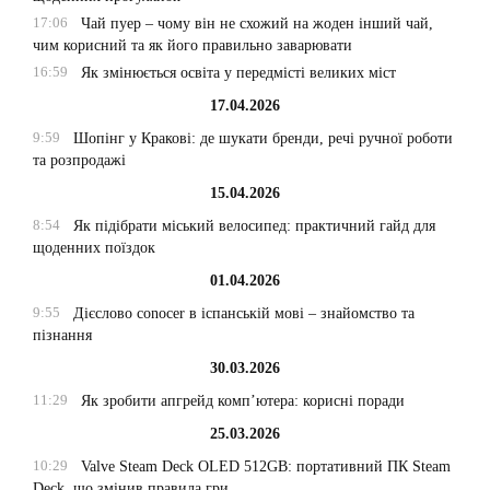
17:06
Чай пуер – чому він не схожий на жоден інший чай,
чим корисний та як його правильно заварювати
16:59
Як змінюється освіта у передмісті великих міст
17.04.2026
9:59
Шопінг у Кракові: де шукати бренди, речі ручної роботи
та розпродажі
15.04.2026
8:54
Як підібрати міський велосипед: практичний гайд для
щоденних поїздок
01.04.2026
9:55
Дієслово conocer в іспанській мові – знайомство та
пізнання
30.03.2026
11:29
Як зробити апгрейд комп’ютера: корисні поради
25.03.2026
10:29
Valve Steam Deck OLED 512GB: портативний ПК Steam
Deck, що змінив правила гри