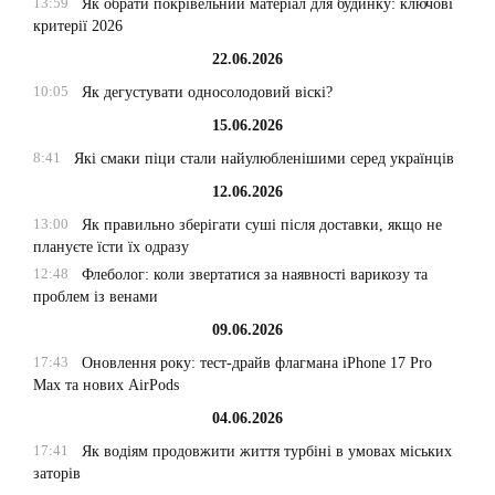
13:59
Як обрати покрівельний матеріал для будинку: ключові
критерії 2026
22.06.2026
10:05
Як дегустувати односолодовий віскі?
15.06.2026
8:41
Які смаки піци стали найулюбленішими серед українців
12.06.2026
13:00
Як правильно зберігати суші після доставки, якщо не
плануєте їсти їх одразу
12:48
Флеболог: коли звертатися за наявності варикозу та
проблем із венами
09.06.2026
17:43
Оновлення року: тест-драйв флагмана iPhone 17 Pro
Max та нових AirPods
04.06.2026
17:41
Як водіям продовжити життя турбіні в умовах міських
заторів