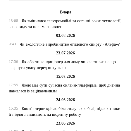
Вчора
18:08
Як змінилися електромобілі за останні роки: технології,
запас ходу та нові можливості
03.08.2026
9:43
Чи екологічне виробництво етилового спирту «Альфа»?
23.07.2026
17:56
Як обрати кондиціонер для дому чи квартири: на що
звернути увагу перед покупкою
15.07.2026
17:55
Якою має бути сучасна онлайн-платформа, щоб дитина
навчалася із зацікавленням
24.06.2026
15:35
Комп’ютерне крісло біля столу: як кабелі, підлокітники
й підлога впливають на щоденну роботу
23.06.2026