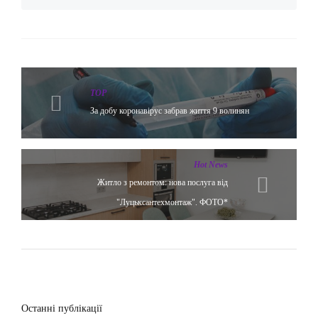
TOP
За добу коронавірус забрав життя 9 волинян
Hot News
Житло з ремонтом: нова послуга від
"Луцьксантехмонтаж". ФОТО*
Останні публікації