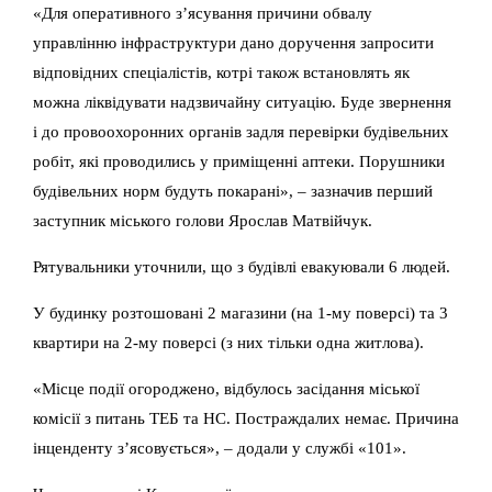
«Для оперативного зʼясування причини обвалу
управлінню інфраструктури дано доручення запросити
відповідних спеціалістів, котрі також встановлять як
можна ліквідувати надзвичайну ситуацію. Буде звернення
і до провоохоронних органів задля перевірки будівельних
робіт, які проводились у приміщенні аптеки. Порушники
будівельних норм будуть покарані», – зазначив перший
заступник міського голови Ярослав Матвійчук.
Рятувальники уточнили, що з будівлі евакуювали 6 людей.
У будинку розтошовані 2 магазини (на 1-му поверсі) та 3
квартири на 2-му поверсі (з них тільки одна житлова).
«Місце події огороджено, відбулось засідання міської
комісії з питань ТЕБ та НС. Постраждалих немає. Причина
інценденту з’ясовується», – додали у службі «101».