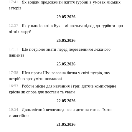
17:41
Як водіям продовжити життя турбіні в умовах міських
заторів
29.05.2026
12:57
Як у пансіонаті в Бучі змінюється підхід до турботи про
літніх людей
26.05.2026
17:11
Що потрібно знати перед перевезенням лежачого
пацієнта
25.05.2026
17:58
Шен проти Шу: головна битва у світі пуерів, яку
потрібно зрозуміти новачкові
16:53
Робоче місце для навчання і гри: дитяче компютерне
крісло як опора для постави та уваги
22.05.2026
10:54
Двоколісний велосипед: коли дитина готова їхати
самостійно
21.05.2026