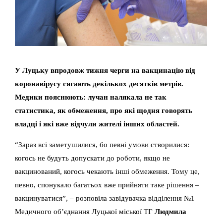
У Луцьку впродовж тижня черги на вакцинацію від
коронавірусу сягають декількох десятків метрів.
Медики пояснюють: лучан налякала не так
статистика, як обмеження, про які щодня говорять
владці і які вже відчули жителі інших областей.
“Зараз всі заметушилися, бо певні умови створилися:
когось не будуть допускати до роботи, якщо не
вакцинований, когось чекають інші обмеження. Тому це,
певно, спонукало багатьох вже прийняти таке рішення –
вакцинуватися”, – розповіла завідувачка відділення №1
Медичного об’єднання Луцької міської ТГ
Людмила