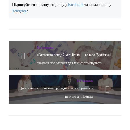
Підписуйтеся на нашу сторінку у
Facebook
та канал новин у
Telegram
!
Yсі новини
«Втратимо понад 2 мільйони», – голова Турійської
громади про загрози для місцевого бюджету
Yсі новини
Ефективність Турійської громади: бюджет, ремонти
та туризм | Позиція