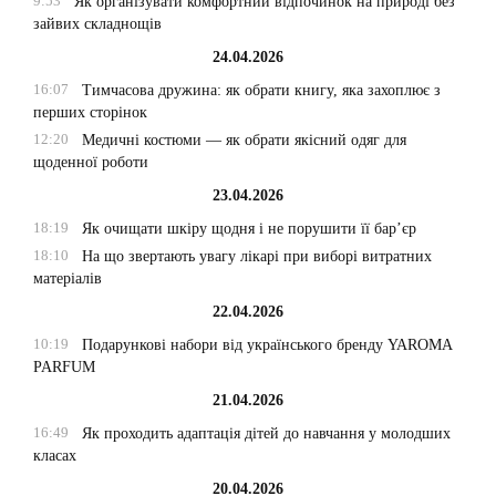
9:53
Як організувати комфортний відпочинок на природі без
зайвих складнощів
24.04.2026
16:07
Тимчасова дружина: як обрати книгу, яка захоплює з
перших сторінок
12:20
Медичні костюми — як обрати якісний одяг для
щоденної роботи
23.04.2026
18:19
Як очищати шкіру щодня і не порушити її бар’єр
18:10
На що звертають увагу лікарі при виборі витратних
матеріалів
22.04.2026
10:19
Подарункові набори від українського бренду YAROMA
PARFUM
21.04.2026
16:49
Як проходить адаптація дітей до навчання у молодших
класах
20.04.2026