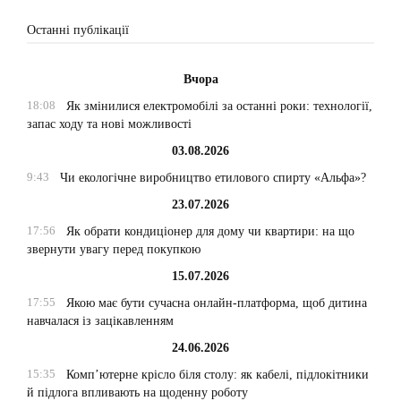
Останні публікації
Вчора
18:08
Як змінилися електромобілі за останні роки: технології,
запас ходу та нові можливості
03.08.2026
9:43
Чи екологічне виробництво етилового спирту «Альфа»?
23.07.2026
17:56
Як обрати кондиціонер для дому чи квартири: на що
звернути увагу перед покупкою
15.07.2026
17:55
Якою має бути сучасна онлайн-платформа, щоб дитина
навчалася із зацікавленням
24.06.2026
15:35
Комп’ютерне крісло біля столу: як кабелі, підлокітники
й підлога впливають на щоденну роботу