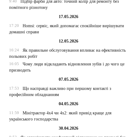
9:40
Підбір фарби для авто: точний колір для ремонту без
помітного різнотону
17.05.2026
17:20
Homsi: сервіс, який допомагає спокійніше вирішувати
домашні справи
12.05.2026
16:24
Як правильне обслуговування впливає на ефективність
польових робіт
16:05
Чому люди відкладають відновлення зубів і до чого це
призводить
07.05.2026
17:53
Що насправді важливо при першому контакті з
професійним обладнанням
04.05.2026
11:59
Мінітрактор 4х4 чи 4х2: який привід краще для
українського господарства
30.04.2026