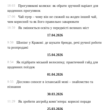
18:03
Прогулянкові коляски: як обрати зручний варіант для
щоденних прогулянок
17:06
Чай пуер – чому він не схожий на жоден інший чай,
чим корисний та як його правильно заварювати
16:59
Як змінюється освіта у передмісті великих міст
17.04.2026
9:59
Шопінг у Кракові: де шукати бренди, речі ручної роботи
та розпродажі
15.04.2026
8:54
Як підібрати міський велосипед: практичний гайд для
щоденних поїздок
01.04.2026
9:55
Дієслово conocer в іспанській мові – знайомство та
пізнання
30.03.2026
11:29
Як зробити апгрейд комп’ютера: корисні поради
25.03.2026