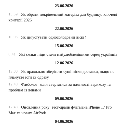
23.06.2026
13:59
Як обрати покрівельний матеріал для будинку: ключові
критерії 2026
22.06.2026
10:05
Як дегустувати односолодовий віскі?
15.06.2026
8:41
Які смаки піци стали найулюбленішими серед українців
12.06.2026
13:00
Як правильно зберігати суші після доставки, якщо не
плануєте їсти їх одразу
12:48
Флеболог: коли звертатися за наявності варикозу та
проблем із венами
09.06.2026
17:43
Оновлення року: тест-драйв флагмана iPhone 17 Pro
Max та нових AirPods
04.06.2026