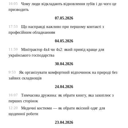
16:05
Чому люди відкладають відновлення зубів і до чого це
призводить
07.05.2026
17:53
Що насправді важливо при першому контакті з
професійним обладнанням
04.05.2026
11:59
Мінітрактор 4х4 чи 4х2: який привід краще для
українського господарства
30.04.2026
9:53
Як організувати комфортний відпочинок на природі без
зайвих складнощів
24.04.2026
16:07
Тимчасова дружина: як обрати книгу, яка захоплює з
перших сторінок
12:20
Медичні костюми — як обрати якісний одяг для
щоденної роботи
23.04.2026