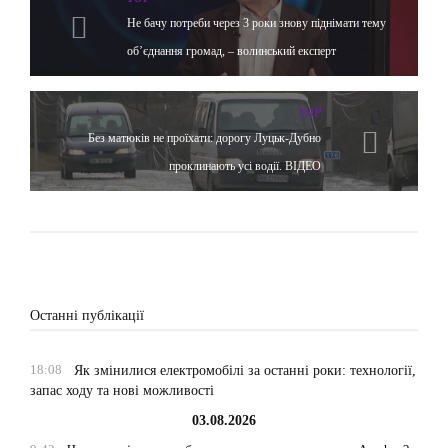
Не бачу потреби через 3 роки знову піднімати тему
об’єднання громад, – волинський експерт
TOP
Без матюків не проїхати: дорогу Луцьк-Дубно
проклинають усі водії. ВІДЕО
Останні публікації
18:08
Як змінилися електромобілі за останні роки: технології,
запас ходу та нові можливості
03.08.2026