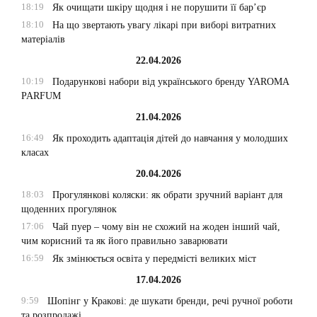
18:19
Як очищати шкіру щодня і не порушити її бар’єр
18:10
На що звертають увагу лікарі при виборі витратних
матеріалів
22.04.2026
10:19
Подарункові набори від українського бренду YAROMA
PARFUM
21.04.2026
16:49
Як проходить адаптація дітей до навчання у молодших
класах
20.04.2026
18:03
Прогулянкові коляски: як обрати зручний варіант для
щоденних прогулянок
17:06
Чай пуер – чому він не схожий на жоден інший чай,
чим корисний та як його правильно заварювати
16:59
Як змінюється освіта у передмісті великих міст
17.04.2026
9:59
Шопінг у Кракові: де шукати бренди, речі ручної роботи
та розпродажі