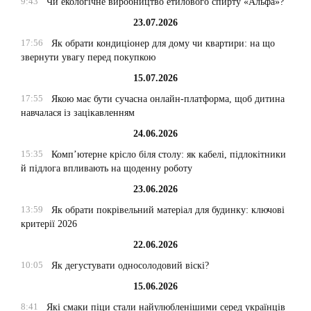
9:43
Чи екологічне виробництво етилового спирту «Альфа»?
23.07.2026
17:56
Як обрати кондиціонер для дому чи квартири: на що
звернути увагу перед покупкою
15.07.2026
17:55
Якою має бути сучасна онлайн-платформа, щоб дитина
навчалася із зацікавленням
24.06.2026
15:35
Комп’ютерне крісло біля столу: як кабелі, підлокітники
й підлога впливають на щоденну роботу
23.06.2026
13:59
Як обрати покрівельний матеріал для будинку: ключові
критерії 2026
22.06.2026
10:05
Як дегустувати односолодовий віскі?
15.06.2026
8:41
Які смаки піци стали найулюбленішими серед українців