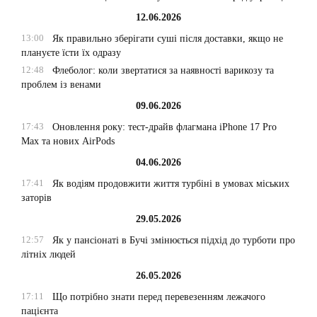
12.06.2026
13:00
Як правильно зберігати суші після доставки, якщо не
плануєте їсти їх одразу
12:48
Флеболог: коли звертатися за наявності варикозу та
проблем із венами
09.06.2026
17:43
Оновлення року: тест-драйв флагмана iPhone 17 Pro
Max та нових AirPods
04.06.2026
17:41
Як водіям продовжити життя турбіні в умовах міських
заторів
29.05.2026
12:57
Як у пансіонаті в Бучі змінюється підхід до турботи про
літніх людей
26.05.2026
17:11
Що потрібно знати перед перевезенням лежачого
пацієнта