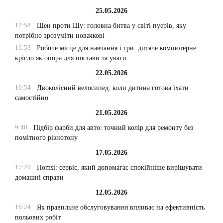
25.05.2026
17:58
Шен проти Шу: головна битва у світі пуерів, яку
потрібно зрозуміти новачкові
16:53
Робоче місце для навчання і гри: дитяче компютерне
крісло як опора для постави та уваги
22.05.2026
10:54
Двоколісний велосипед: коли дитина готова їхати
самостійно
21.05.2026
9:40
Підбір фарби для авто: точний колір для ремонту без
помітного різнотону
17.05.2026
17:20
Homsi: сервіс, який допомагає спокійніше вирішувати
домашні справи
12.05.2026
16:24
Як правильне обслуговування впливає на ефективність
польових робіт