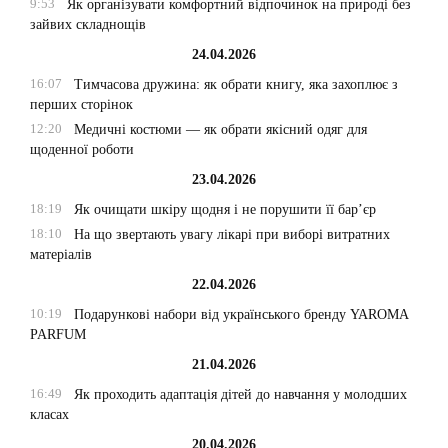
9:53
Як організувати комфортний відпочинок на природі без
зайвих складнощів
24.04.2026
16:07
Тимчасова дружина: як обрати книгу, яка захоплює з
перших сторінок
12:20
Медичні костюми — як обрати якісний одяг для
щоденної роботи
23.04.2026
18:19
Як очищати шкіру щодня і не порушити її бар’єр
18:10
На що звертають увагу лікарі при виборі витратних
матеріалів
22.04.2026
10:19
Подарункові набори від українського бренду YAROMA
PARFUM
21.04.2026
16:49
Як проходить адаптація дітей до навчання у молодших
класах
20.04.2026