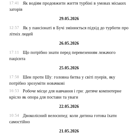
17:41
Як водіям продовжити життя турбіні в умовах міських
заторів
29.05.2026
12:57
Як у пансіонаті в Бучі змінюється підхід до турботи про
літніх людей
26.05.2026
17:11
Що потрібно знати перед перевезенням лежачого
пацієнта
25.05.2026
17:58
Шен проти Шу: головна битва у світі пуерів, яку
потрібно зрозуміти новачкові
16:53
Робоче місце для навчання і гри: дитяче компютерне
крісло як опора для постави та уваги
22.05.2026
10:54
Двоколісний велосипед: коли дитина готова їхати
самостійно
21.05.2026