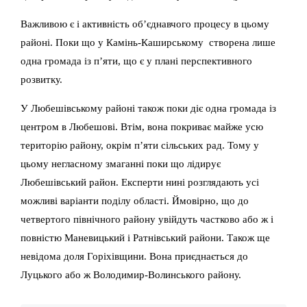
Важливою є і активність об’єднавчого процесу в цьому
районі. Поки що у Камінь-Каширському створена лише
одна громада із п’яти, що є у плані перспективного
розвитку.
У Любешівському районі також поки діє одна громада із
центром в Любешові. Втім, вона покриває майже усю
територію району, окрім п’яти сільських рад. Тому у
цьому негласному змаганні поки що лідирує
Любешівський район. Експерти нині розглядають усі
можливі варіанти поділу області. Ймовірно, що до
четвертого північного району увійдуть частково або ж і
повністю Маневицький і Ратнівський райони. Також ще
невідома доля Горіхівщини. Вона приєднається до
Луцького або ж Володимир-Волинського району.