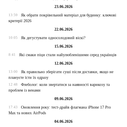
23.06.2026
13:59
Як обрати покрівельний матеріал для будинку: ключові
критерії 2026
22.06.2026
10:05
Як дегустувати односолодовий віскі?
15.06.2026
8:41
Які смаки піци стали найулюбленішими серед українців
12.06.2026
13:00
Як правильно зберігати суші після доставки, якщо не
плануєте їсти їх одразу
12:48
Флеболог: коли звертатися за наявності варикозу та
проблем із венами
09.06.2026
17:43
Оновлення року: тест-драйв флагмана iPhone 17 Pro
Max та нових AirPods
04.06.2026