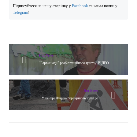
Підписуйтеся на нашу сторінку у
Facebook
та канал новин у
Telegram
!
Hot News
"Барви надії" реабілітаційного центру. ВІДЕО
Hot News
У центрі Луцька перекриють вулицю