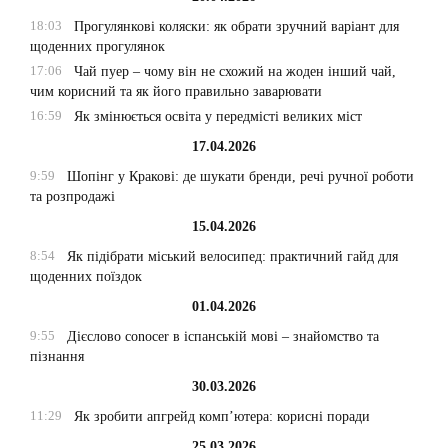
18:03
Прогулянкові коляски: як обрати зручний варіант для
щоденних прогулянок
17:06
Чай пуер – чому він не схожий на жоден інший чай,
чим корисний та як його правильно заварювати
16:59
Як змінюється освіта у передмісті великих міст
17.04.2026
9:59
Шопінг у Кракові: де шукати бренди, речі ручної роботи
та розпродажі
15.04.2026
8:54
Як підібрати міський велосипед: практичний гайд для
щоденних поїздок
01.04.2026
9:55
Дієслово conocer в іспанській мові – знайомство та
пізнання
30.03.2026
11:29
Як зробити апгрейд комп’ютера: корисні поради
25.03.2026