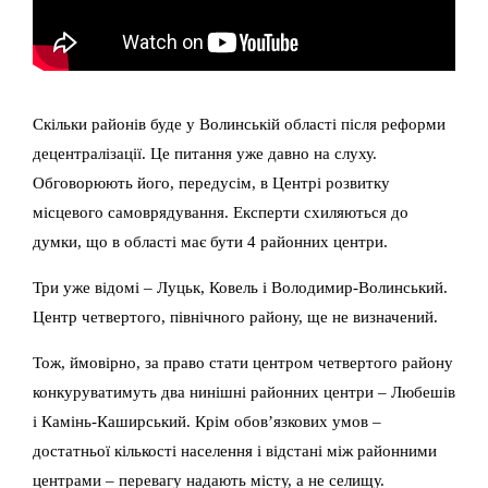
Скільки районів буде у Волинській області після реформи
децентралізації. Це питання уже давно на слуху.
Обговорюють його, передусім, в Центрі розвитку
місцевого самоврядування. Експерти схиляються до
думки, що в області має бути 4 районних центри.
Три уже відомі – Луцьк, Ковель і Володимир-Волинський.
Центр четвертого, північного району, ще не визначений.
Тож, ймовірно, за право стати центром четвертого району
конкуруватимуть два нинішні районних центри – Любешів
і Камінь-Каширський. Крім обов’язкових умов –
достатньої кількості населення і відстані між районними
центрами – перевагу надають місту, а не селищу.