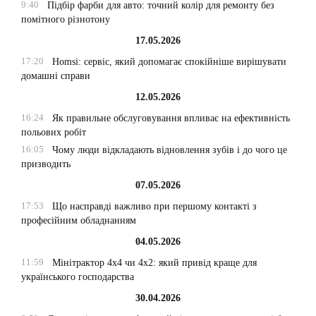
9:40
Підбір фарби для авто: точний колір для ремонту без
помітного різнотону
17.05.2026
17:20
Homsi: сервіс, який допомагає спокійніше вирішувати
домашні справи
12.05.2026
16:24
Як правильне обслуговування впливає на ефективність
польових робіт
16:05
Чому люди відкладають відновлення зубів і до чого це
призводить
07.05.2026
17:53
Що насправді важливо при першому контакті з
професійним обладнанням
04.05.2026
11:59
Мінітрактор 4х4 чи 4х2: який привід краще для
українського господарства
30.04.2026