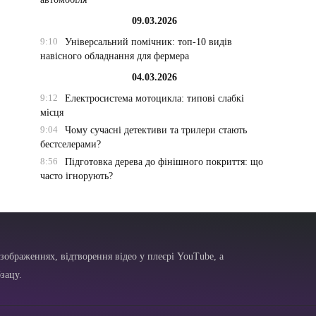
09.03.2026
9:10
Універсальний помічник: топ-10 видів
навісного обладнання для фермера
04.03.2026
9:12
Електросистема мотоцикла: типові слабкі
місця
9:04
Чому сучасні детективи та трилери стають
бестселерами?
8:56
Підготовка дерева до фінішного покриття: що
часто ігнорують?
зображеннях, відтворення відео у плеєрі YouTube, а
зацу.