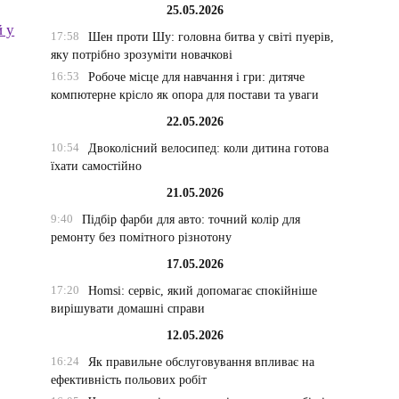
25.05.2026
й у
17:58
Шен проти Шу: головна битва у світі пуерів,
яку потрібно зрозуміти новачкові
16:53
Робоче місце для навчання і гри: дитяче
компютерне крісло як опора для постави та уваги
22.05.2026
10:54
Двоколісний велосипед: коли дитина готова
їхати самостійно
21.05.2026
9:40
Підбір фарби для авто: точний колір для
ремонту без помітного різнотону
17.05.2026
17:20
Homsi: сервіс, який допомагає спокійніше
вирішувати домашні справи
12.05.2026
16:24
Як правильне обслуговування впливає на
ефективність польових робіт