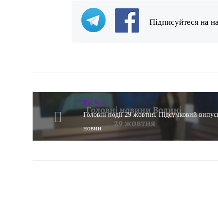
Підписуйтеся на н
Hot News
Головні події 29 жовтня. Підсумковий випус
новин