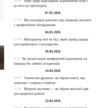
16:05
Чому люди відкладають відновлення зубів і
до чого це призводить
07.05.2026
17:53
Що насправді важливо при першому контакті
з професійним обладнанням
04.05.2026
11:59
Мінітрактор 4х4 чи 4х2: який привід краще
для українського господарства
30.04.2026
9:53
Як організувати комфортний відпочинок на
природі без зайвих складнощів
24.04.2026
16:07
Тимчасова дружина: як обрати книгу, яка
захоплює з перших сторінок
12:20
Медичні костюми — як обрати якісний одяг
для щоденної роботи
23.04.2026
18:19