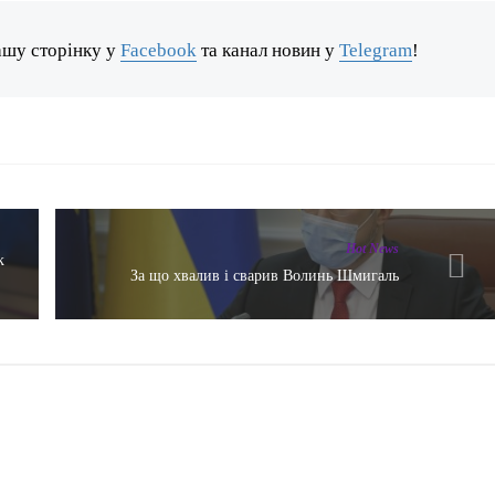
ашу сторінку у
Facebook
та канал новин у
Telegram
!
Hot News
к
За що хвалив і сварив Волинь Шмигаль