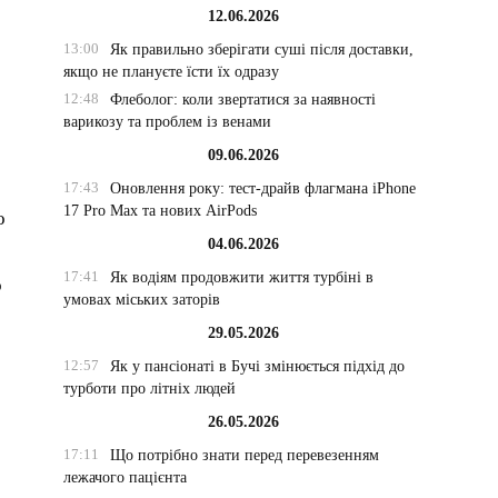
12.06.2026
13:00
Як правильно зберігати суші після доставки,
якщо не плануєте їсти їх одразу
12:48
Флеболог: коли звертатися за наявності
варикозу та проблем із венами
09.06.2026
17:43
Оновлення року: тест-драйв флагмана iPhone
17 Pro Max та нових AirPods
о
04.06.2026
і
17:41
Як водіям продовжити життя турбіні в
о
умовах міських заторів
29.05.2026
12:57
Як у пансіонаті в Бучі змінюється підхід до
турботи про літніх людей
26.05.2026
17:11
Що потрібно знати перед перевезенням
лежачого пацієнта