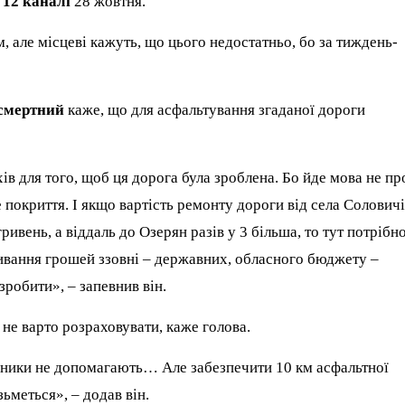
а
12 каналі
28 жовтня.
 але місцеві кажуть, що цього недостатньо, бо за тиждень-
зсмертний
каже, що для асфальтування згаданої дороги
в для того, щоб ця дорога була зроблена. Бо йде мова не пр
 покриття. І якщо вартість ремонту дороги від села Солович
ривень, а віддаль до Озерян разів у 3 більша, то тут потрібн
вливання грошей ззовні – державних, обласного бюджету –
робити», – запевнив він.
 не варто розраховувати, каже голова.
рники не допомагають… Але забезпечити 10 км асфальтної
ьметься», – додав він.