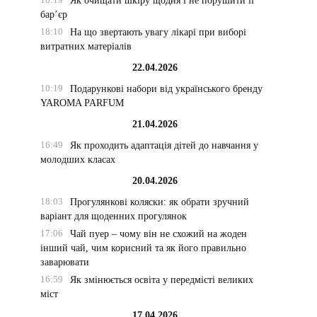
Як очищати шкіру щодня і не порушити її
бар’єр
18:10
На що звертають увагу лікарі при виборі
витратних матеріалів
22.04.2026
10:19
Подарункові набори від українського бренду
YAROMA PARFUM
21.04.2026
16:49
Як проходить адаптація дітей до навчання у
молодших класах
20.04.2026
18:03
Прогулянкові коляски: як обрати зручний
варіант для щоденних прогулянок
17:06
Чай пуер – чому він не схожий на жоден
інший чай, чим корисний та як його правильно
заварювати
16:59
Як змінюється освіта у передмісті великих
міст
17.04.2026