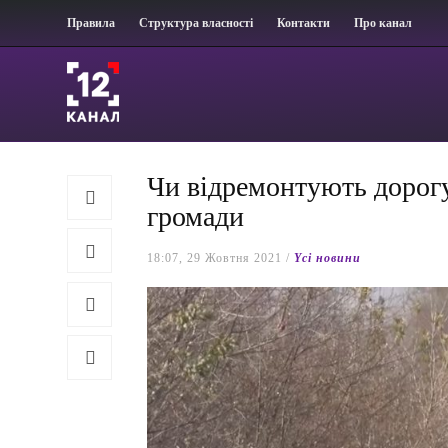
Правила
Структура власності
Контакти
Про канал
Чи відремонтують дорогу
громади
18:07, 29 Жовтня 2021 /
Yсі новини