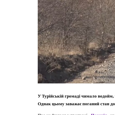
У Турійській громаді чимало водойм, 
Однак цьому заважає поганий стан дор