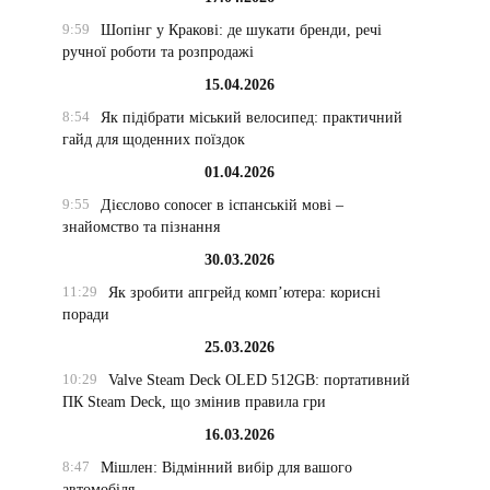
9:59
Шопінг у Кракові: де шукати бренди, речі
ручної роботи та розпродажі
15.04.2026
8:54
Як підібрати міський велосипед: практичний
гайд для щоденних поїздок
01.04.2026
9:55
Дієслово conocer в іспанській мові –
знайомство та пізнання
30.03.2026
11:29
Як зробити апгрейд комп’ютера: корисні
поради
25.03.2026
10:29
Valve Steam Deck OLED 512GB: портативний
ПК Steam Deck, що змінив правила гри
16.03.2026
8:47
Мішлен: Відмінний вибір для вашого
автомобіля