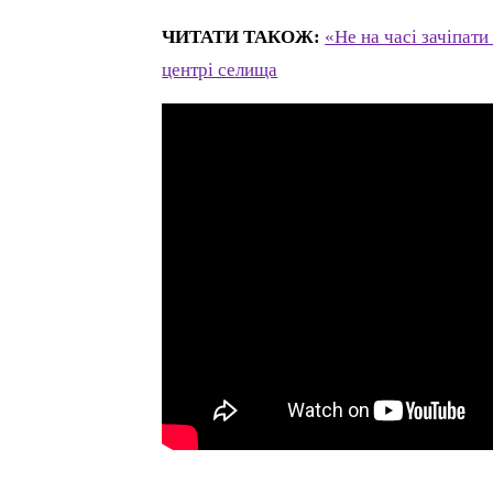
ЧИТАТИ ТАКОЖ:
«Не на часі зачіпати
центрі селища