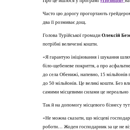
Про це йшлося у програмі
«Позиція»
н
Часто цю дорогу прогортають грейдером,
два її розмиває дощ.
Голова Турійської громади
Олексій Бе
потрібні величезні кошти.
«Я гарантую ініціювання і шукання шляхі
біло-щебеневе покриття, а про асфальтне
до села Обенижі, напевно, 15 мільйонів г
до 50 мільйонів. Це великі кошти. Без 
самими місцевими силами це нереально з
Так й на допомогу місцевого бізнесу тут
«Не можна сказати, що місцеві господа
роботи… Жоден господарник за це не віз