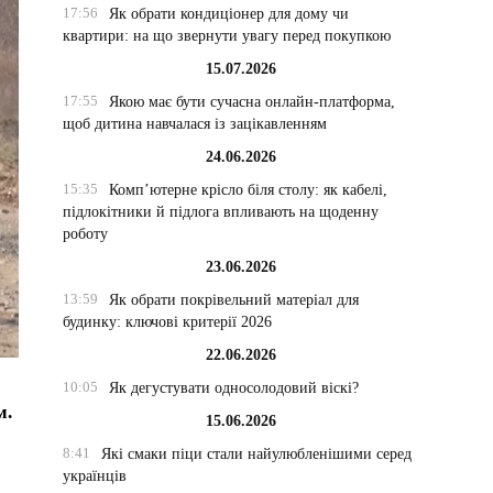
17:56
Як обрати кондиціонер для дому чи
квартири: на що звернути увагу перед покупкою
15.07.2026
17:55
Якою має бути сучасна онлайн-платформа,
щоб дитина навчалася із зацікавленням
24.06.2026
15:35
Комп’ютерне крісло біля столу: як кабелі,
підлокітники й підлога впливають на щоденну
роботу
23.06.2026
13:59
Як обрати покрівельний матеріал для
будинку: ключові критерії 2026
22.06.2026
10:05
Як дегустувати односолодовий віскі?
м.
15.06.2026
8:41
Які смаки піци стали найулюбленішими серед
українців