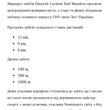
Маршрут забігів Dmytruk Luchesk Half Marathon пролягав
центральними вулицями міста, а старт та фініш обладнали
поблизу головного корпусу СНУ імені Лесі Українки.
Програма забігів складалася з таких дистанцій:
21 км,
9 км,
6 км.
Дитячі забіги:
100 м,
500 м,
1000 м.
Деякі учасники марафону готувалися до забігу ще з весни:
всі охочі могли тренуватися під керівництвом майстра
спорту з легкої атлетики, учасника Чемпіонату світу з бігу