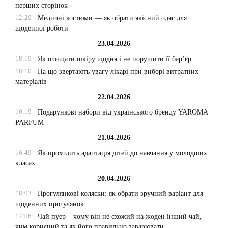
перших сторінок
12:20
Медичні костюми — як обрати якісний одяг для
щоденної роботи
23.04.2026
18:19
Як очищати шкіру щодня і не порушити її бар’єр
18:10
На що звертають увагу лікарі при виборі витратних
матеріалів
22.04.2026
10:19
Подарункові набори від українського бренду YAROMA
PARFUM
21.04.2026
16:49
Як проходить адаптація дітей до навчання у молодших
класах
20.04.2026
18:03
Прогулянкові коляски: як обрати зручний варіант для
щоденних прогулянок
17:06
Чай пуер – чому він не схожий на жоден інший чай,
чим корисний та як його правильно заварювати