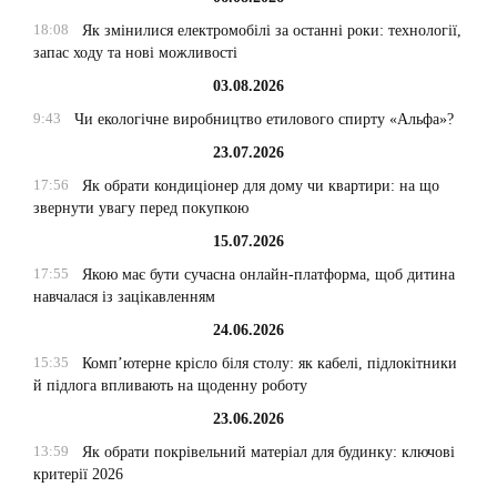
18:08
Як змінилися електромобілі за останні роки: технології,
запас ходу та нові можливості
03.08.2026
9:43
Чи екологічне виробництво етилового спирту «Альфа»?
23.07.2026
17:56
Як обрати кондиціонер для дому чи квартири: на що
звернути увагу перед покупкою
15.07.2026
17:55
Якою має бути сучасна онлайн-платформа, щоб дитина
навчалася із зацікавленням
24.06.2026
15:35
Комп’ютерне крісло біля столу: як кабелі, підлокітники
й підлога впливають на щоденну роботу
23.06.2026
13:59
Як обрати покрівельний матеріал для будинку: ключові
критерії 2026