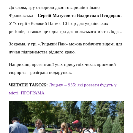
До слова, гру створили двоє товаришів з Івано-
Франківська –
Сергій Матусов
та
Владислав Пендорак
.
У їх серії «Великий Пан» є 10 ігор для українських
регіонів, а також ще одна гра для польського міста Лодзь.
Зокрема, у грі «Луцький Пан» можна побачити відомі для
лучан підприємства рідного краю.
Наприкінці презентації усіх присутніх чекав приємний
сюрприз – розіграш подарунків.
ЧИТАТИ ТАКОЖ:
Луцьку – 935: які розваги будуть у
місті. ПРОГРАМА