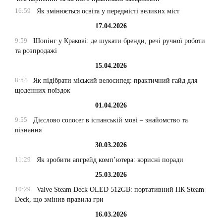
16:59
Як змінюється освіта у передмісті великих міст
17.04.2026
9:59
Шопінг у Кракові: де шукати бренди, речі ручної роботи
та розпродажі
15.04.2026
8:54
Як підібрати міський велосипед: практичний гайд для
щоденних поїздок
01.04.2026
9:55
Дієслово conocer в іспанській мові – знайомство та
пізнання
30.03.2026
11:29
Як зробити апгрейд комп’ютера: корисні поради
25.03.2026
10:29
Valve Steam Deck OLED 512GB: портативний ПК Steam
Deck, що змінив правила гри
16.03.2026