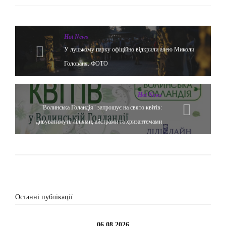
Hot News
У луцькому парку офіційно відкрили алею Миколи
Голованя. ФОТО
Hot News
"Волинська Голандія" запрошує на свято квітів:
дивуватимуть ліліями, айстрами та хризантемами
Останні публікації
06.08.2026