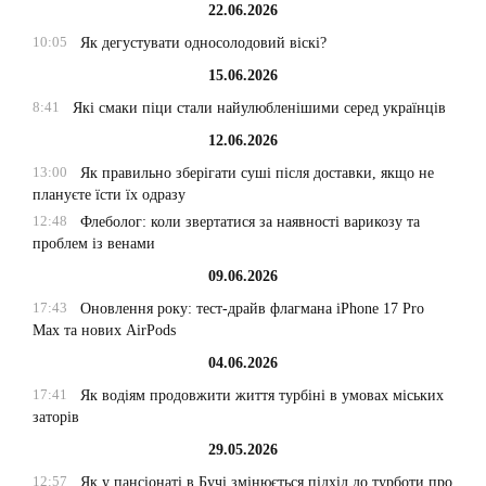
22.06.2026
10:05
Як дегустувати односолодовий віскі?
15.06.2026
8:41
Які смаки піци стали найулюбленішими серед українців
12.06.2026
13:00
Як правильно зберігати суші після доставки, якщо не
плануєте їсти їх одразу
12:48
Флеболог: коли звертатися за наявності варикозу та
проблем із венами
09.06.2026
17:43
Оновлення року: тест-драйв флагмана iPhone 17 Pro
Max та нових AirPods
04.06.2026
17:41
Як водіям продовжити життя турбіні в умовах міських
заторів
29.05.2026
12:57
Як у пансіонаті в Бучі змінюється підхід до турботи про