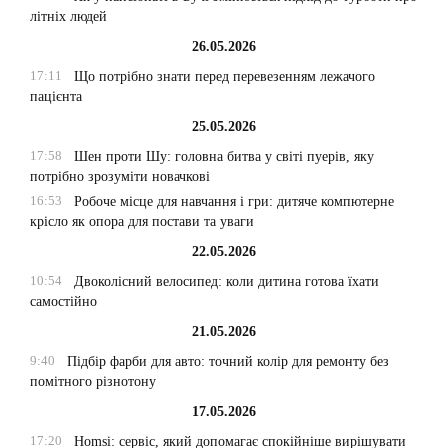
літніх людей
26.05.2026
17:11
Що потрібно знати перед перевезенням лежачого
пацієнта
25.05.2026
17:58
Шен проти Шу: головна битва у світі пуерів, яку
потрібно зрозуміти новачкові
16:53
Робоче місце для навчання і гри: дитяче компютерне
крісло як опора для постави та уваги
22.05.2026
10:54
Двоколісний велосипед: коли дитина готова їхати
самостійно
21.05.2026
9:40
Підбір фарби для авто: точний колір для ремонту без
помітного різнотону
17.05.2026
17:20
Homsi: сервіс, який допомагає спокійніше вирішувати