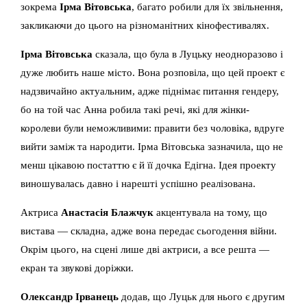
зокрема
Ірма Вітовська
, багато робили для їх звільнення,
закликаючи до цього на різноманітних кінофестивалях.
Ірма Вітовська
сказала, що була в Луцьку неодноразово і
дуже любить наше місто. Вона розповіла, що цей проект є
надзвичайно актуальним, адже піднімає питання гендеру,
бо на той час Анна робила такі речі, які для жінки-
королеви були неможливими: правити без чоловіка, вдруге
вийти заміж та народити. Ірма Вітовська зазначила, що не
менш цікавою постаттю є й її дочка Едігна. Ідея проекту
виношувалась давно і нарешті успішно реалізована.
Актриса
Анастасія Блажчук
акцентувала на тому, що
вистава — складна, адже вона передає сьогодення війни.
Окрім цього, на сцені лише дві актриси, а все решта —
екран та звукові доріжки.
Олександр Ірванець
додав, що Луцьк для нього є другим