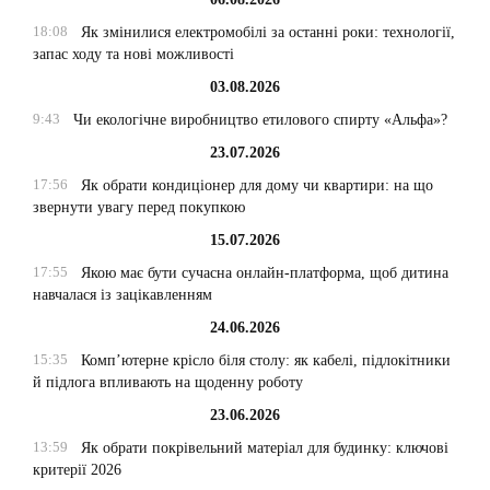
18:08
Як змінилися електромобілі за останні роки: технології,
запас ходу та нові можливості
03.08.2026
9:43
Чи екологічне виробництво етилового спирту «Альфа»?
23.07.2026
17:56
Як обрати кондиціонер для дому чи квартири: на що
звернути увагу перед покупкою
15.07.2026
17:55
Якою має бути сучасна онлайн-платформа, щоб дитина
навчалася із зацікавленням
24.06.2026
15:35
Комп’ютерне крісло біля столу: як кабелі, підлокітники
й підлога впливають на щоденну роботу
23.06.2026
13:59
Як обрати покрівельний матеріал для будинку: ключові
критерії 2026