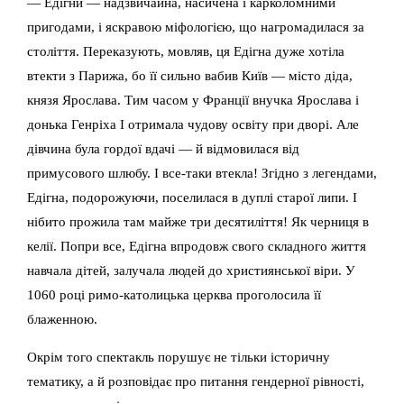
— Едігни — надзвичайна, насичена і карколомними
пригодами, і яскравою міфологією, що нагромадилася за
століття. Переказують, мовляв, ця Едігна дуже хотіла
втекти з Парижа, бо її сильно вабив Київ — місто діда,
князя Ярослава. Тим часом у Франції внучка Ярослава і
донька Генріха І отримала чудову освіту при дворі. Але
дівчина була гордої вдачі — й відмовилася від
примусового шлюбу. І все-таки втекла! Згідно з легендами,
Едігна, подорожуючи, поселилася в дуплі старої липи. І
нібито прожила там майже три десятиліття! Як черниця в
келії. Попри все, Едігна впродовж свого складного життя
навчала дітей, залучала людей до християнської віри. У
1060 році римо-католицька церква проголосила її
блаженною.
Окрім того спектакль порушує не тільки історичну
тематику, а й розповідає про питання гендерної рівності,