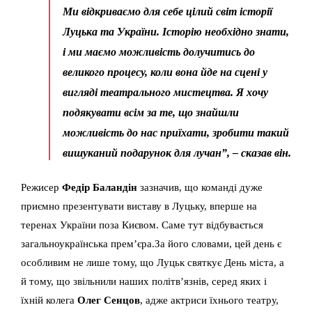
Ми відкриваємо для себе цілий світ історії
Луцька та України. Історію необхідно знати,
і ми маємо можливість долучитись до
великого процесу, коли вона йде на сцені у
вигляді театрального мистецтва. Я хочу
подякувати всім за те, що знайшли
можливість до нас приїхати, зробити такий
вишуканий подарунок для лучан”, – сказав він.
Режисер
Федір Баландін
зазначив, що команді дуже
приємно презентувати виставу в Луцьку, вперше на
теренах України поза Києвом. Саме тут відбувається
загальноукраїнська прем’єра.За його словами, цей день є
особливим не лише тому, що Луцьк святкує День міста, а
й тому, що звільнили наших політв’язнів, серед яких і
їхній колега
Олег Сенцов
, адже актриси їхнього театру,