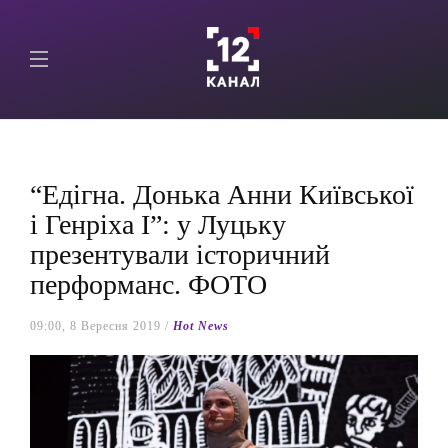
“Едігна. Донька Анни Київської
і Генріха І”: у Луцьку
презентували історичний
перформанс. ФОТО
09:00, 8 Вересня 2019 /
Hot News