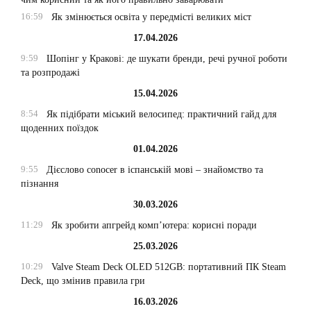
16:59
Як змінюється освіта у передмісті великих міст
17.04.2026
9:59
Шопінг у Кракові: де шукати бренди, речі ручної роботи
та розпродажі
15.04.2026
8:54
Як підібрати міський велосипед: практичний гайд для
щоденних поїздок
01.04.2026
9:55
Дієслово conocer в іспанській мові – знайомство та
пізнання
30.03.2026
11:29
Як зробити апгрейд комп’ютера: корисні поради
25.03.2026
10:29
Valve Steam Deck OLED 512GB: портативний ПК Steam
Deck, що змінив правила гри
16.03.2026