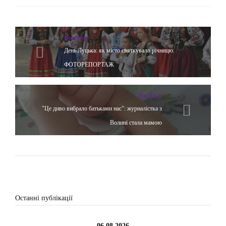
Hot News
День Луцька: як місто святкувало річницю.
ФОТОРЕПОРТАЖ
Hot News
"Це диво вибрало батьками нас": журналістка з
Волині стала мамою
Останні публікації
06.08.2026