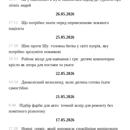
літніх людей
26.05.2026
17:11
Що потрібно знати перед перевезенням лежачого
пацієнта
25.05.2026
17:58
Шен проти Шу: головна битва у світі пуерів, яку
потрібно зрозуміти новачкові
16:53
Робоче місце для навчання і гри: дитяче компютерне
крісло як опора для постави та уваги
22.05.2026
10:54
Двоколісний велосипед: коли дитина готова їхати
самостійно
21.05.2026
9:40
Підбір фарби для авто: точний колір для ремонту без
помітного різнотону
17.05.2026
17:20
Homsi: сервіс, який допомагає спокійніше вирішувати