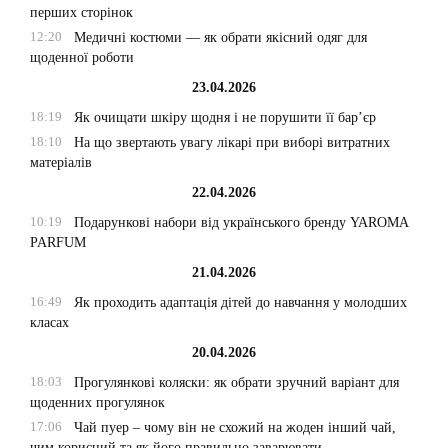
перших сторінок
12:20
Медичні костюми — як обрати якісний одяг для
щоденної роботи
23.04.2026
18:19
Як очищати шкіру щодня і не порушити її бар’єр
18:10
На що звертають увагу лікарі при виборі витратних
матеріалів
22.04.2026
10:19
Подарункові набори від українського бренду YAROMA
PARFUM
21.04.2026
16:49
Як проходить адаптація дітей до навчання у молодших
класах
20.04.2026
18:03
Прогулянкові коляски: як обрати зручний варіант для
щоденних прогулянок
17:06
Чай пуер – чому він не схожий на жоден інший чай,
чим корисний та як його правильно заварювати