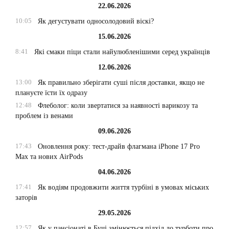
22.06.2026
10:05
Як дегустувати односолодовий віскі?
15.06.2026
8:41
Які смаки піци стали найулюбленішими серед українців
12.06.2026
13:00
Як правильно зберігати суші після доставки, якщо не
плануєте їсти їх одразу
12:48
Флеболог: коли звертатися за наявності варикозу та
проблем із венами
09.06.2026
17:43
Оновлення року: тест-драйв флагмана iPhone 17 Pro
Max та нових AirPods
04.06.2026
17:41
Як водіям продовжити життя турбіні в умовах міських
заторів
29.05.2026
12:57
Як у пансіонаті в Бучі змінюється підхід до турботи про