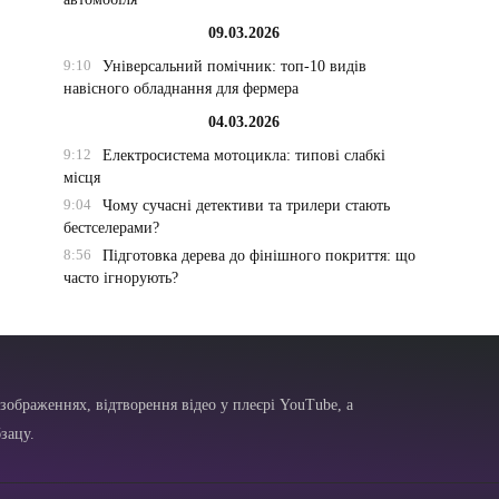
09.03.2026
9:10
Універсальний помічник: топ-10 видів
навісного обладнання для фермера
04.03.2026
9:12
Електросистема мотоцикла: типові слабкі
місця
9:04
Чому сучасні детективи та трилери стають
бестселерами?
8:56
Підготовка дерева до фінішного покриття: що
часто ігнорують?
зображеннях, відтворення відео у плеєрі YouTube, а
зацу.