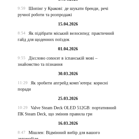
9:59
Шопінг у Кракові: де шукати бренди, речі
ручної роботи та розпродажі
15.04.2026
8:54
Як підібрати міський велосипед: практичний
гайд для щоденних поїздок
01.04.2026
9:55
Дієслово conocer в іспанській мові –
знайомство та пізнання
30.03.2026
11:29
Як зробити апгрейд комп’ютера: корисні
поради
25.03.2026
10:29
Valve Steam Deck OLED 512GB: портативний
ПК Steam Deck, що змінив правила гри
16.03.2026
8:47
Мішлен: Відмінний вибір для вашого
автомобіля