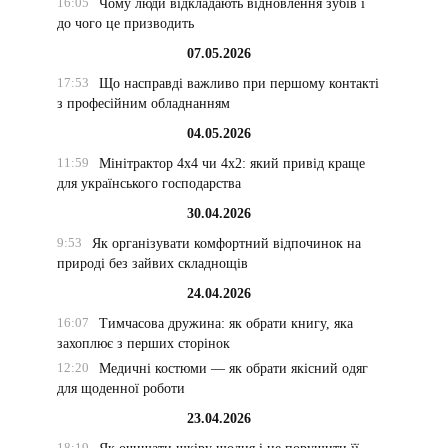
16:05
Чому люди відкладають відновлення зубів і
до чого це призводить
07.05.2026
17:53
Що насправді важливо при першому контакті
з професійним обладнанням
04.05.2026
11:59
Мінітрактор 4х4 чи 4х2: який привід краще
для українського господарства
30.04.2026
9:53
Як організувати комфортний відпочинок на
природі без зайвих складнощів
24.04.2026
16:07
Тимчасова дружина: як обрати книгу, яка
захоплює з перших сторінок
12:20
Медичні костюми — як обрати якісний одяг
для щоденної роботи
23.04.2026
18:19