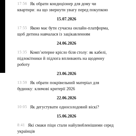
17:56
Як обрати кондиціонер для дому чи
квартири: на що звернути увагу перед покупкою
15.07.2026
17:55
Якою має бути сучасна онлайн-платформа,
щоб дитина навчалася із зацікавленням
24.06.2026
15:35
Комп’ютерне крісло біля столу: як кабелі,
підлокітники й підлога впливають на щоденну
роботу
23.06.2026
13:59
Як обрати покрівельний матеріал для
будинку: ключові критерії 2026
22.06.2026
10:05
Як дегустувати односолодовий віскі?
15.06.2026
8:41
Які смаки піци стали найулюбленішими серед
українців