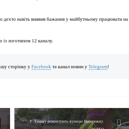
о дехто навіть виявив бажання у майбутньому працювати на
 із логотипом 12 каналу.
ашу сторінку у
Facebook
та канал новин у
Telegram
!
Hot News
У Луцьку ремонтують вулицю Набережну.