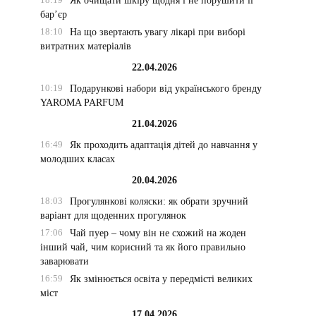
Як очищати шкіру щодня і не порушити її
бар’єр
18:10
На що звертають увагу лікарі при виборі
витратних матеріалів
22.04.2026
10:19
Подарункові набори від українського бренду
YAROMA PARFUM
21.04.2026
16:49
Як проходить адаптація дітей до навчання у
молодших класах
20.04.2026
18:03
Прогулянкові коляски: як обрати зручний
варіант для щоденних прогулянок
17:06
Чай пуер – чому він не схожий на жоден
інший чай, чим корисний та як його правильно
заварювати
16:59
Як змінюється освіта у передмісті великих
міст
17.04.2026