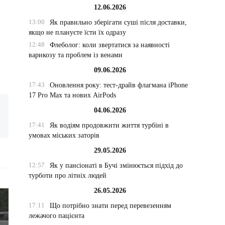
12.06.2026
13:00
Як правильно зберігати суші після доставки,
якщо не плануєте їсти їх одразу
12:48
Флеболог: коли звертатися за наявності
варикозу та проблем із венами
09.06.2026
17:43
Оновлення року: тест-драйв флагмана iPhone
17 Pro Max та нових AirPods
04.06.2026
17:41
Як водіям продовжити життя турбіні в
умовах міських заторів
29.05.2026
12:57
Як у пансіонаті в Бучі змінюється підхід до
турботи про літніх людей
26.05.2026
17:11
Що потрібно знати перед перевезенням
лежачого пацієнта