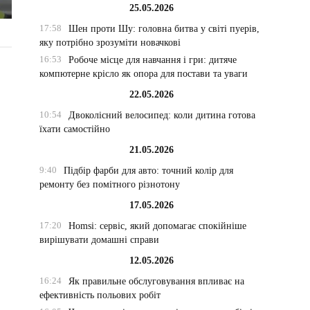
25.05.2026
17:58
Шен проти Шу: головна битва у світі пуерів,
яку потрібно зрозуміти новачкові
16:53
Робоче місце для навчання і гри: дитяче
компютерне крісло як опора для постави та уваги
22.05.2026
10:54
Двоколісний велосипед: коли дитина готова
їхати самостійно
21.05.2026
9:40
Підбір фарби для авто: точний колір для
ремонту без помітного різнотону
17.05.2026
17:20
Homsi: сервіс, який допомагає спокійніше
вирішувати домашні справи
12.05.2026
16:24
Як правильне обслуговування впливає на
ефективність польових робіт