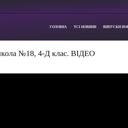
ГОЛОВНА
YСІ НОВИНИ
ВИПУСКИ НО
 школа №18, 4-Д клас. ВІДЕО