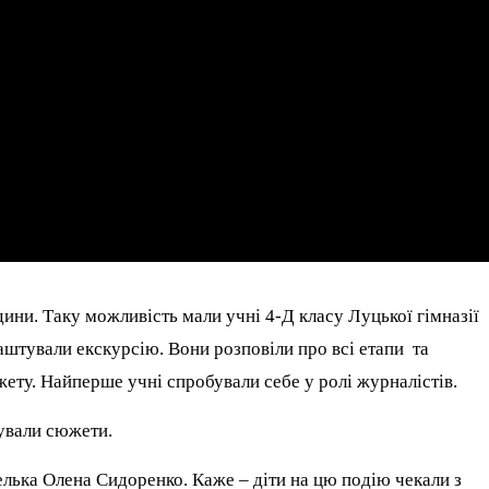
ини. Таку можливість мали учні 4-Д класу Луцької гімназії
аштували екскурсію. Вони розповіли про всі етапи та
жету. Найперше учні спробували себе у ролі журналістів.
тували сюжети.
ителька Олена Сидоренко. Каже – діти на цю подію чекали з