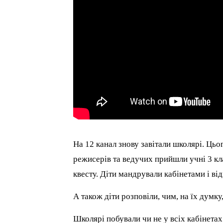
На 12 канал знову завітали школярі. Цьо
режисерів та ведучих прийшли учні 3 кл
квесту. Діти мандрували кабінетами і ві
А також діти розповіли, чим, на їх думк
Школярі побували чи не у всіх кабінетах