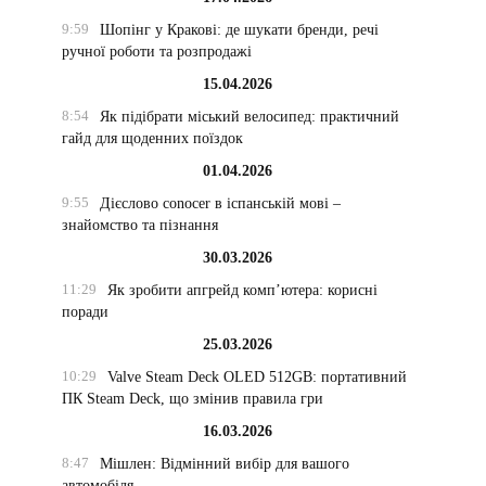
9:59
Шопінг у Кракові: де шукати бренди, речі
ручної роботи та розпродажі
15.04.2026
8:54
Як підібрати міський велосипед: практичний
гайд для щоденних поїздок
01.04.2026
9:55
Дієслово conocer в іспанській мові –
знайомство та пізнання
30.03.2026
11:29
Як зробити апгрейд комп’ютера: корисні
поради
25.03.2026
10:29
Valve Steam Deck OLED 512GB: портативний
ПК Steam Deck, що змінив правила гри
16.03.2026
8:47
Мішлен: Відмінний вибір для вашого
автомобіля