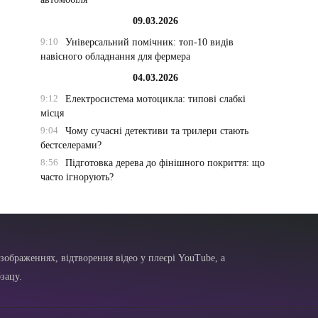
09.03.2026
9:10
Універсальний помічник: топ-10 видів
навісного обладнання для фермера
04.03.2026
9:12
Електросистема мотоцикла: типові слабкі
місця
9:04
Чому сучасні детективи та трилери стають
бестселерами?
8:56
Підготовка дерева до фінішного покриття: що
часто ігнорують?
зображеннях, відтворення відео у плеєрі YouTube, а
зацу.