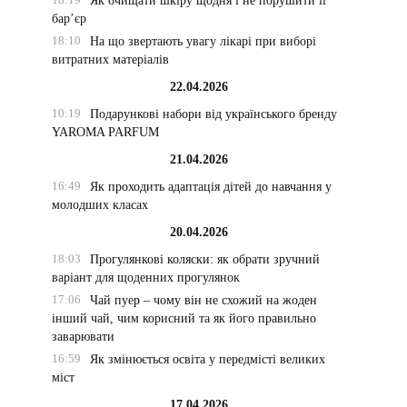
Як очищати шкіру щодня і не порушити її
бар’єр
18:10
На що звертають увагу лікарі при виборі
витратних матеріалів
22.04.2026
10:19
Подарункові набори від українського бренду
YAROMA PARFUM
21.04.2026
16:49
Як проходить адаптація дітей до навчання у
молодших класах
20.04.2026
18:03
Прогулянкові коляски: як обрати зручний
варіант для щоденних прогулянок
17:06
Чай пуер – чому він не схожий на жоден
інший чай, чим корисний та як його правильно
заварювати
16:59
Як змінюється освіта у передмісті великих
міст
17.04.2026