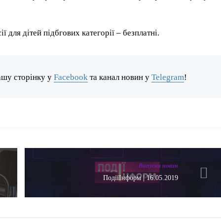
ї для дітей підбгових категорії – безплатні.
ашу сторінку у
Facebook
та канал новин у
Telegram
!
Випуски новин
ПодіїІнформ | 16.05.2019