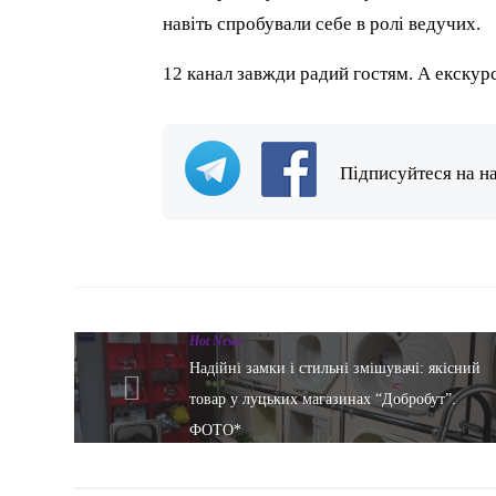
навіть спробували себе в ролі ведучих.
12 канал завжди радий гостям. А екскурсі
Підписуйтеся на н
Hot News
Надійні замки і стильні змішувачі: якісний
товар у луцьких магазинах “Добробут”.
ФОТО*