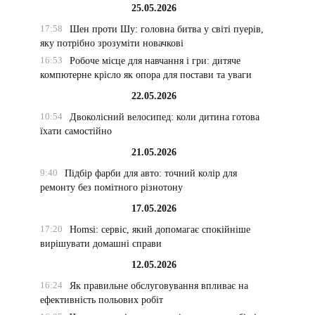
25.05.2026
17:58
Шен проти Шу: головна битва у світі пуерів,
яку потрібно зрозуміти новачкові
16:53
Робоче місце для навчання і гри: дитяче
компютерне крісло як опора для постави та уваги
22.05.2026
10:54
Двоколісний велосипед: коли дитина готова
їхати самостійно
21.05.2026
9:40
Підбір фарби для авто: точний колір для
ремонту без помітного різнотону
17.05.2026
17:20
Homsi: сервіс, який допомагає спокійніше
вирішувати домашні справи
12.05.2026
16:24
Як правильне обслуговування впливає на
ефективність польових робіт