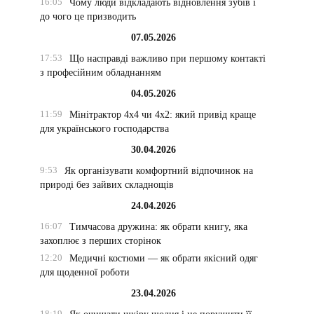
16:05
Чому люди відкладають відновлення зубів і
до чого це призводить
07.05.2026
17:53
Що насправді важливо при першому контакті
з професійним обладнанням
04.05.2026
11:59
Мінітрактор 4х4 чи 4х2: який привід краще
для українського господарства
30.04.2026
9:53
Як організувати комфортний відпочинок на
природі без зайвих складнощів
24.04.2026
16:07
Тимчасова дружина: як обрати книгу, яка
захоплює з перших сторінок
12:20
Медичні костюми — як обрати якісний одяг
для щоденної роботи
23.04.2026
18:19