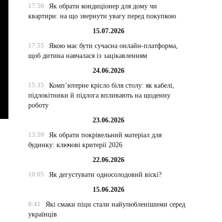
17:56
Як обрати кондиціонер для дому чи
квартири: на що звернути увагу перед покупкою
15.07.2026
17:55
Якою має бути сучасна онлайн-платформа,
щоб дитина навчалася із зацікавленням
24.06.2026
15:35
Комп’ютерне крісло біля столу: як кабелі,
підлокітники й підлога впливають на щоденну
роботу
23.06.2026
13:59
Як обрати покрівельний матеріал для
будинку: ключові критерії 2026
22.06.2026
10:05
Як дегустувати односолодовий віскі?
15.06.2026
8:41
Які смаки піци стали найулюбленішими серед
українців