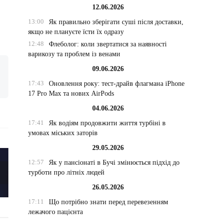
12.06.2026
13:00
Як правильно зберігати суші після доставки,
якщо не плануєте їсти їх одразу
12:48
Флеболог: коли звертатися за наявності
варикозу та проблем із венами
09.06.2026
17:43
Оновлення року: тест-драйв флагмана iPhone
17 Pro Max та нових AirPods
04.06.2026
17:41
Як водіям продовжити життя турбіні в
умовах міських заторів
29.05.2026
12:57
Як у пансіонаті в Бучі змінюється підхід до
турботи про літніх людей
26.05.2026
17:11
Що потрібно знати перед перевезенням
лежачого пацієнта