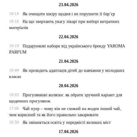
23.04.2026
18:19
Як очищати шкіру щодня і не порушити її бар’єр
18:10
На що звертають увагу лікарі при виборі витратних
матеріалів
22.04.2026
10:19
Подарункові набори від українського бренду YAROMA
PARFUM
21.04.2026
16:49
Як проходить адаптація дітей до навчання у молодших
класах
20.04.2026
18:03
Прогулянкові коляски: як обрати зручний варіант для
щоденних прогулянок
17:06
Чай пуер – чому він не схожий на жоден інший чай,
чим корисний та як його правильно заварювати
16:59
Як змінюється освіта у передмісті великих міст
17.04.2026