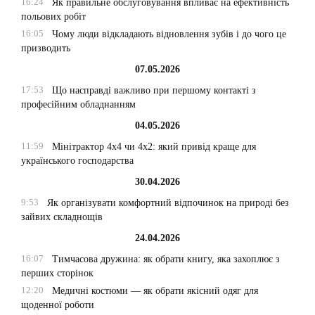
16:24
Як правильне обслуговування впливає на ефективність
польових робіт
16:05
Чому люди відкладають відновлення зубів і до чого це
призводить
07.05.2026
17:53
Що насправді важливо при першому контакті з
професійним обладнанням
04.05.2026
11:59
Мінітрактор 4х4 чи 4х2: який привід краще для
українського господарства
30.04.2026
9:53
Як організувати комфортний відпочинок на природі без
зайвих складнощів
24.04.2026
16:07
Тимчасова дружина: як обрати книгу, яка захоплює з
перших сторінок
12:20
Медичні костюми — як обрати якісний одяг для
щоденної роботи