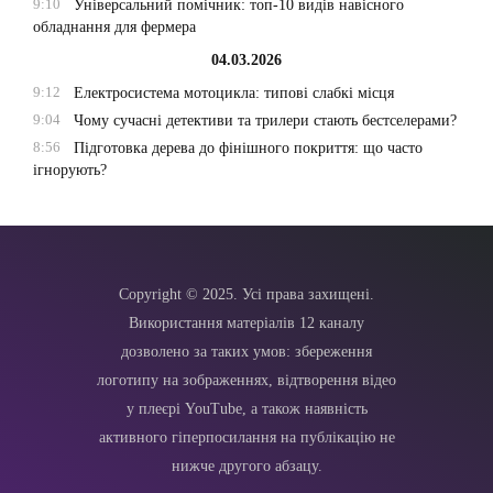
9:10
Універсальний помічник: топ-10 видів навісного
обладнання для фермера
04.03.2026
9:12
Електросистема мотоцикла: типові слабкі місця
9:04
Чому сучасні детективи та трилери стають бестселерами?
8:56
Підготовка дерева до фінішного покриття: що часто
ігнорують?
Copyright © 2025. Усі права захищені.
Використання матеріалів 12 каналу
дозволено за таких умов: збереження
логотипу на зображеннях, відтворення відео
у плеєрі YouTube, а також наявність
активного гіперпосилання на публікацію не
нижче другого абзацу.