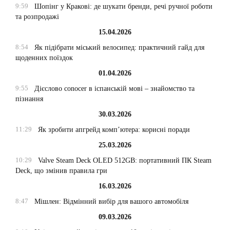
9:59
Шопінг у Кракові: де шукати бренди, речі ручної роботи
та розпродажі
15.04.2026
8:54
Як підібрати міський велосипед: практичний гайд для
щоденних поїздок
01.04.2026
9:55
Дієслово conocer в іспанській мові – знайомство та
пізнання
30.03.2026
11:29
Як зробити апгрейд комп’ютера: корисні поради
25.03.2026
10:29
Valve Steam Deck OLED 512GB: портативний ПК Steam
Deck, що змінив правила гри
16.03.2026
8:47
Мішлен: Відмінний вибір для вашого автомобіля
09.03.2026