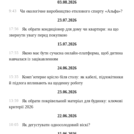
03.08.2026
9:43
Чи екологічне виробництво етилового спирту «Альфа»?
23.07.2026
17:56
Як обрати кондиціонер для дому чи квартири: на що
звернути увагу перед покупкою
15.07.2026
17:55
Якою має бути сучасна онлайн-платформа, щоб дитина
навчалася із зацікавленням
24.06.2026
15:35
Комп’ютерне крісло біля столу: як кабелі, підлокітники
й підлога впливають на щоденну роботу
23.06.2026
13:59
Як обрати покрівельний матеріал для будинку: ключові
критерії 2026
22.06.2026
10:05
Як дегустувати односолодовий віскі?
15.06.2026