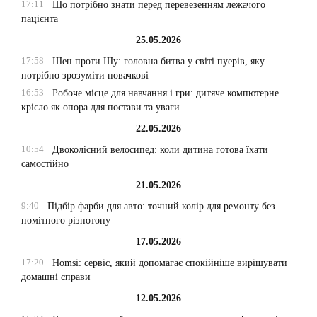
17:11
Що потрібно знати перед перевезенням лежачого
пацієнта
25.05.2026
17:58
Шен проти Шу: головна битва у світі пуерів, яку
потрібно зрозуміти новачкові
16:53
Робоче місце для навчання і гри: дитяче компютерне
крісло як опора для постави та уваги
22.05.2026
10:54
Двоколісний велосипед: коли дитина готова їхати
самостійно
21.05.2026
9:40
Підбір фарби для авто: точний колір для ремонту без
помітного різнотону
17.05.2026
17:20
Homsi: сервіс, який допомагає спокійніше вирішувати
домашні справи
12.05.2026