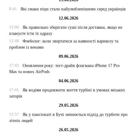
8:41
Які смаки піци стали найулюбленішими серед українців
12.06.2026
13:00
Як правильно зберігати суші після доставки, якщо не
плануєте їсти їх одразу
12:48
Флеболог: коли звертатися за наявності варикозу та
проблем із венами
09.06.2026
17:43
Оновлення року: тест-драйв флагмана iPhone 17 Pro
Max та нових AirPods
04.06.2026
17:41
Як водіям продовжити життя турбіні в умовах міських
заторів
29.05.2026
12:57
Як у пансіонаті в Бучі змінюється підхід до турботи про
літніх людей
26.05.2026