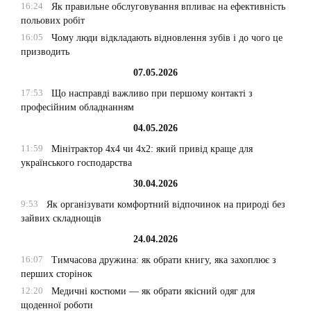
16:24
Як правильне обслуговування впливає на ефективність
польових робіт
16:05
Чому люди відкладають відновлення зубів і до чого це
призводить
07.05.2026
17:53
Що насправді важливо при першому контакті з
професійним обладнанням
04.05.2026
11:59
Мінітрактор 4х4 чи 4х2: який привід краще для
українського господарства
30.04.2026
9:53
Як організувати комфортний відпочинок на природі без
зайвих складнощів
24.04.2026
16:07
Тимчасова дружина: як обрати книгу, яка захоплює з
перших сторінок
12:20
Медичні костюми — як обрати якісний одяг для
щоденної роботи