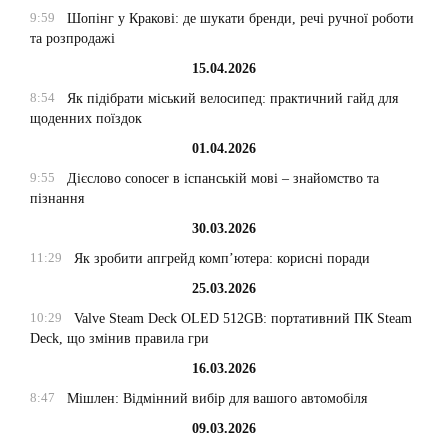
9:59
Шопінг у Кракові: де шукати бренди, речі ручної роботи
та розпродажі
15.04.2026
8:54
Як підібрати міський велосипед: практичний гайд для
щоденних поїздок
01.04.2026
9:55
Дієслово conocer в іспанській мові – знайомство та
пізнання
30.03.2026
11:29
Як зробити апгрейд комп’ютера: корисні поради
25.03.2026
10:29
Valve Steam Deck OLED 512GB: портативний ПК Steam
Deck, що змінив правила гри
16.03.2026
8:47
Мішлен: Відмінний вибір для вашого автомобіля
09.03.2026