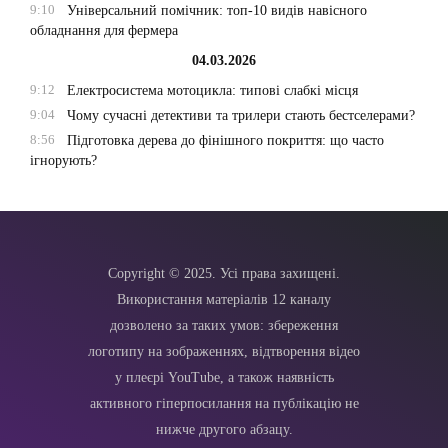
9:10
Універсальний помічник: топ-10 видів навісного
обладнання для фермера
04.03.2026
9:12
Електросистема мотоцикла: типові слабкі місця
9:04
Чому сучасні детективи та трилери стають бестселерами?
8:56
Підготовка дерева до фінішного покриття: що часто
ігнорують?
Copyright © 2025. Усі права захищені.
Використання матеріалів 12 каналу
дозволено за таких умов: збереження
логотипу на зображеннях, відтворення відео
у плеєрі YouTube, а також наявність
активного гіперпосилання на публікацію не
нижче другого абзацу.