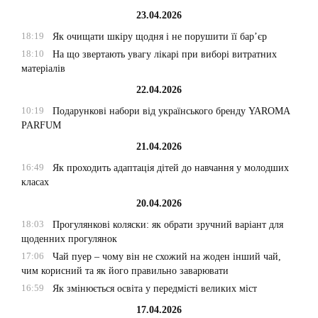
23.04.2026
18:19
Як очищати шкіру щодня і не порушити її бар’єр
18:10
На що звертають увагу лікарі при виборі витратних
матеріалів
22.04.2026
10:19
Подарункові набори від українського бренду YAROMA
PARFUM
21.04.2026
16:49
Як проходить адаптація дітей до навчання у молодших
класах
20.04.2026
18:03
Прогулянкові коляски: як обрати зручний варіант для
щоденних прогулянок
17:06
Чай пуер – чому він не схожий на жоден інший чай,
чим корисний та як його правильно заварювати
16:59
Як змінюється освіта у передмісті великих міст
17.04.2026