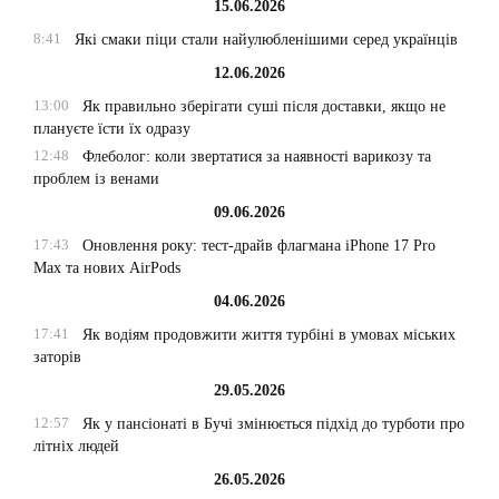
15.06.2026
8:41
Які смаки піци стали найулюбленішими серед українців
12.06.2026
13:00
Як правильно зберігати суші після доставки, якщо не
плануєте їсти їх одразу
12:48
Флеболог: коли звертатися за наявності варикозу та
проблем із венами
09.06.2026
17:43
Оновлення року: тест-драйв флагмана iPhone 17 Pro
Max та нових AirPods
04.06.2026
17:41
Як водіям продовжити життя турбіні в умовах міських
заторів
29.05.2026
12:57
Як у пансіонаті в Бучі змінюється підхід до турботи про
літніх людей
26.05.2026