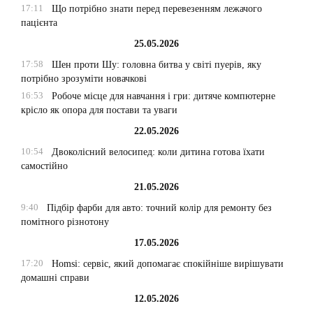
17:11
Що потрібно знати перед перевезенням лежачого
пацієнта
25.05.2026
17:58
Шен проти Шу: головна битва у світі пуерів, яку
потрібно зрозуміти новачкові
16:53
Робоче місце для навчання і гри: дитяче компютерне
крісло як опора для постави та уваги
22.05.2026
10:54
Двоколісний велосипед: коли дитина готова їхати
самостійно
21.05.2026
9:40
Підбір фарби для авто: точний колір для ремонту без
помітного різнотону
17.05.2026
17:20
Homsi: сервіс, який допомагає спокійніше вирішувати
домашні справи
12.05.2026