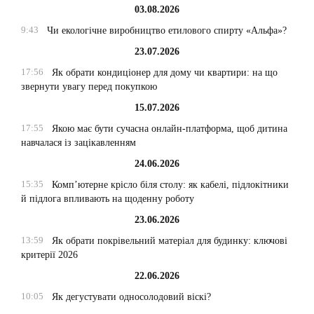
03.08.2026
9:43
Чи екологічне виробництво етилового спирту «Альфа»?
23.07.2026
17:56
Як обрати кондиціонер для дому чи квартири: на що
звернути увагу перед покупкою
15.07.2026
17:55
Якою має бути сучасна онлайн-платформа, щоб дитина
навчалася із зацікавленням
24.06.2026
15:35
Комп’ютерне крісло біля столу: як кабелі, підлокітники
й підлога впливають на щоденну роботу
23.06.2026
13:59
Як обрати покрівельний матеріал для будинку: ключові
критерії 2026
22.06.2026
10:05
Як дегустувати односолодовий віскі?