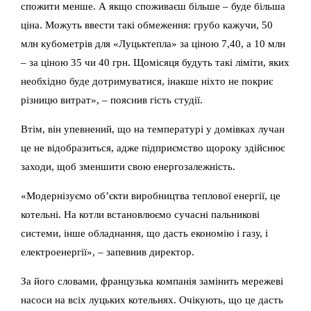
спожити менше. А якщо споживаєш більше – буде більша
ціна. Можуть ввести такі обмеження: грубо кажучи, 50
млн кубометрів для «Луцьктепла» за ціною 7,40, а 10 млн
– за ціною 35 чи 40 грн. Щомісяця будуть такі ліміти, яких
необхідно буде дотримуватися, інакше ніхто не покриє
різницю витрат», – пояснив гість студії.
Втім, він упевнений, що на температурі у домівках лучан
це не відобразиться, адже підприємство щороку здійснює
заходи, щоб зменшити свою енергозалежність.
«Модернізуємо об’єкти виробництва теплової енергії, це
котельні. На котли встановлюємо сучасні пальникові
системи, інше обладнання, що дасть економію і газу, і
електроенергії», – запевнив директор.
За його словами, французька компанія замінить мережеві
насоси на всіх луцьких котельнях. Очікують, що це дасть