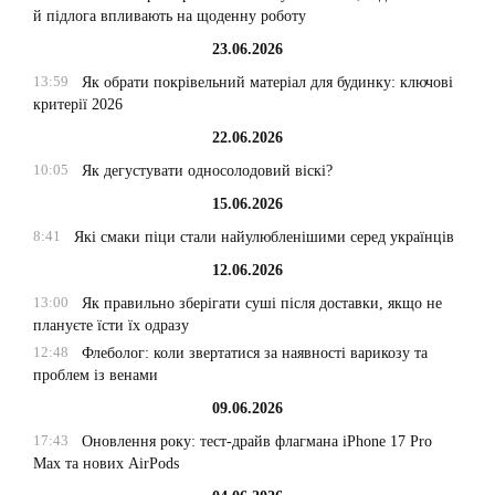
й підлога впливають на щоденну роботу
23.06.2026
13:59
Як обрати покрівельний матеріал для будинку: ключові
критерії 2026
22.06.2026
10:05
Як дегустувати односолодовий віскі?
15.06.2026
8:41
Які смаки піци стали найулюбленішими серед українців
12.06.2026
13:00
Як правильно зберігати суші після доставки, якщо не
плануєте їсти їх одразу
12:48
Флеболог: коли звертатися за наявності варикозу та
проблем із венами
09.06.2026
17:43
Оновлення року: тест-драйв флагмана iPhone 17 Pro
Max та нових AirPods