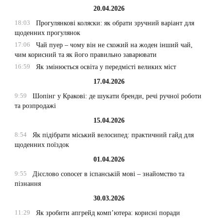
20.04.2026
18:03
Прогулянкові коляски: як обрати зручний варіант для
щоденних прогулянок
17:06
Чай пуер – чому він не схожий на жоден інший чай,
чим корисний та як його правильно заварювати
16:59
Як змінюється освіта у передмісті великих міст
17.04.2026
9:59
Шопінг у Кракові: де шукати бренди, речі ручної роботи
та розпродажі
15.04.2026
8:54
Як підібрати міський велосипед: практичний гайд для
щоденних поїздок
01.04.2026
9:55
Дієслово conocer в іспанській мові – знайомство та
пізнання
30.03.2026
11:29
Як зробити апгрейд комп’ютера: корисні поради