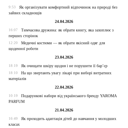
9:53
Як організувати комфортний відпочинок на природі без
зайвих складнощів
24.04.2026
16:07
Тимчасова дружина: як обрати книгу, яка захоплює з
перших сторінок
12:20
Медичні костюми — як обрати якісний одяг для
щоденної роботи
23.04.2026
18:19
Як очищати шкіру щодня і не порушити її бар’єр
18:10
На що звертають увагу лікарі при виборі витратних
матеріалів
22.04.2026
10:19
Подарункові набори від українського бренду YAROMA
PARFUM
21.04.2026
16:49
Як проходить адаптація дітей до навчання у молодших
класах