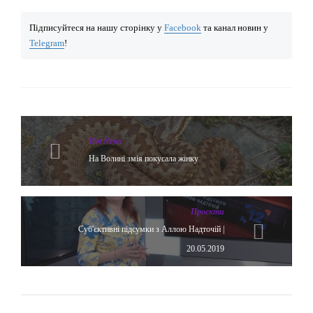
Підписуйтеся на нашу сторінку у
Facebook
та канал новин у
Telegram
!
Hot News
На Волині змія покусала жінку
Проекти
Суб'єктивні підсумки з Аллою Надточій |
20.05.2019