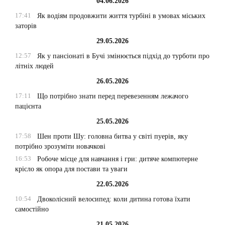
04.06.2026
17:41
Як водіям продовжити життя турбіні в умовах міських
заторів
29.05.2026
12:57
Як у пансіонаті в Бучі змінюється підхід до турботи про
літніх людей
26.05.2026
17:11
Що потрібно знати перед перевезенням лежачого
пацієнта
25.05.2026
17:58
Шен проти Шу: головна битва у світі пуерів, яку
потрібно зрозуміти новачкові
16:53
Робоче місце для навчання і гри: дитяче компютерне
крісло як опора для постави та уваги
22.05.2026
10:54
Двоколісний велосипед: коли дитина готова їхати
самостійно
21.05.2026