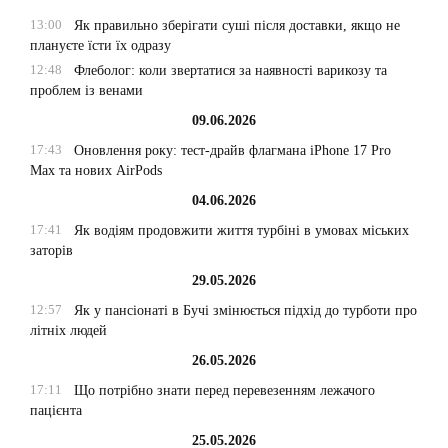
13:00
Як правильно зберігати суші після доставки, якщо не
плануєте їсти їх одразу
12:48
Флеболог: коли звертатися за наявності варикозу та
проблем із венами
09.06.2026
17:43
Оновлення року: тест-драйв флагмана iPhone 17 Pro
Max та нових AirPods
04.06.2026
17:41
Як водіям продовжити життя турбіні в умовах міських
заторів
29.05.2026
12:57
Як у пансіонаті в Бучі змінюється підхід до турботи про
літніх людей
26.05.2026
17:11
Що потрібно знати перед перевезенням лежачого
пацієнта
25.05.2026