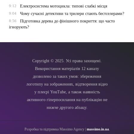
9:12
Електросистема мотоцикла: типові слабкі місця
9:04
Чому сучасні детективи та трилери стають бестселерами?
8:56
Підготовка дерева до фінішного покриття: що часто
ігнорують?
Copyright © 2025. Усі права захищені.
Використання матеріалів 12 каналу
дозволено за таких умов: збереження
логотипу на зображеннях, відтворення відео
у плеєрі YouTube, а також наявність
активного гіперпосилання на публікацію не
нижче другого абзацу.
Розробка та підтримка Massimo Agency |
massimo.in.ua
.