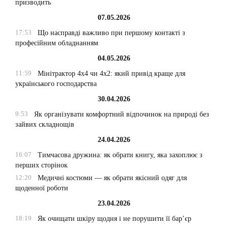
призводить
07.05.2026
17:53
Що насправді важливо при першому контакті з
професійним обладнанням
04.05.2026
11:59
Мінітрактор 4х4 чи 4х2: який привід краще для
українського господарства
30.04.2026
9:53
Як організувати комфортний відпочинок на природі без
зайвих складнощів
24.04.2026
16:07
Тимчасова дружина: як обрати книгу, яка захоплює з
перших сторінок
12:20
Медичні костюми — як обрати якісний одяг для
щоденної роботи
23.04.2026
18:19
Як очищати шкіру щодня і не порушити її бар’єр