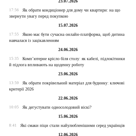
23.07.2026
17:56
Як обрати кондиціонер для дому чи квартири: на що
звернути увагу перед покупкою
15.07.2026
17:55
Якою має бути сучасна онлайн-платформа, щоб дитина
навчалася із зацікавленням
24.06.2026
15:35
Комп’ютерне крісло біля столу: як кабелі, підлокітники
й підлога впливають на щоденну роботу
23.06.2026
13:59
Як обрати покрівельний матеріал для будинку: ключові
критерії 2026
22.06.2026
10:05
Як дегустувати односолодовий віскі?
15.06.2026
8:41
Які смаки піци стали найулюбленішими серед українців
12.06.2026