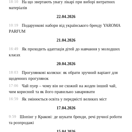
18:10
На що звертають увагу лікарі при виборі витратних
матеріалів
22.04.2026
10:19
Подарункові набори від українського бренду YAROMA
PARFUM
21.04.2026
16:49
Як проходить адаптація дітей до навчання у молодших
класах
20.04.2026
18:03
Прогулянкові коляски: як обрати зручний варіант для
щоденних прогулянок
17:06
Чай пуер – чому він не схожий на жоден інший чай,
чим корисний та як його правильно заварювати
16:59
Як змінюється освіта у передмісті великих міст
17.04.2026
9:59
Шопінг у Кракові: де шукати бренди, речі ручної роботи
та розпродажі
15.04.2026