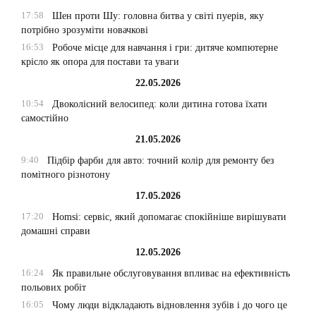
17:58
Шен проти Шу: головна битва у світі пуерів, яку
потрібно зрозуміти новачкові
16:53
Робоче місце для навчання і гри: дитяче компютерне
крісло як опора для постави та уваги
22.05.2026
10:54
Двоколісний велосипед: коли дитина готова їхати
самостійно
21.05.2026
9:40
Підбір фарби для авто: точний колір для ремонту без
помітного різнотону
17.05.2026
17:20
Homsi: сервіс, який допомагає спокійніше вирішувати
домашні справи
12.05.2026
16:24
Як правильне обслуговування впливає на ефективність
польових робіт
16:05
Чому люди відкладають відновлення зубів і до чого це