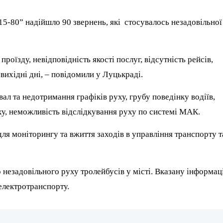
15-80” надійшло 90 звернень, які стосувалось незадовільної
роїзду, невідповідність якості послуг, відсутність рейсів,
 вихідні дні, – повідомили у Луцькраді.
ал та недотримання графіків руху, грубу поведінку водіїв,
, неможливість відслідкування руху по системі МАК.
ля моніторингу та вжиття заходів в управління транспорту т
о незадовільного руху тролейбусів у місті. Вказану інформа
електротранспорту.