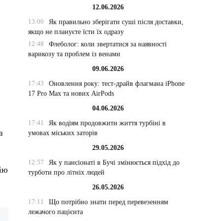
12.06.2026
13:00
Як правильно зберігати суші після доставки,
якщо не плануєте їсти їх одразу
12:48
Флеболог: коли звертатися за наявності
варикозу та проблем із венами
09.06.2026
17:43
Оновлення року: тест-драйв флагмана iPhone
17 Pro Max та нових AirPods
04.06.2026
17:41
Як водіям продовжити життя турбіні в
а
умовах міських заторів
29.05.2026
12:57
Як у пансіонаті в Бучі змінюється підхід до
цію
турботи про літніх людей
26.05.2026
17:11
Що потрібно знати перед перевезенням
лежачого пацієнта