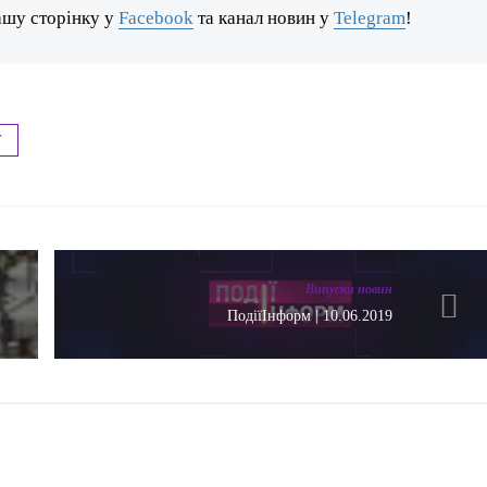
ашу сторінку у
Facebook
та канал новин у
Telegram
!
Т
Випуски новин
ПодіїІнформ | 10.06.2019