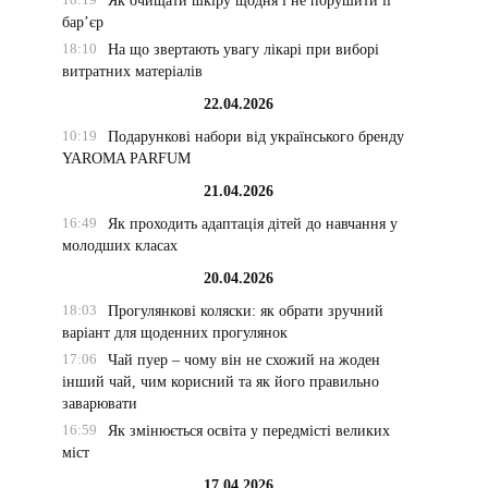
Як очищати шкіру щодня і не порушити її
бар’єр
18:10
На що звертають увагу лікарі при виборі
витратних матеріалів
22.04.2026
10:19
Подарункові набори від українського бренду
YAROMA PARFUM
21.04.2026
16:49
Як проходить адаптація дітей до навчання у
молодших класах
20.04.2026
18:03
Прогулянкові коляски: як обрати зручний
варіант для щоденних прогулянок
17:06
Чай пуер – чому він не схожий на жоден
інший чай, чим корисний та як його правильно
заварювати
16:59
Як змінюється освіта у передмісті великих
міст
17.04.2026