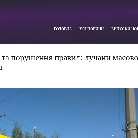
ГОЛОВНА
YСІ НОВИНИ
ВИПУСКИ НО
а та порушення правил: лучани масов
и