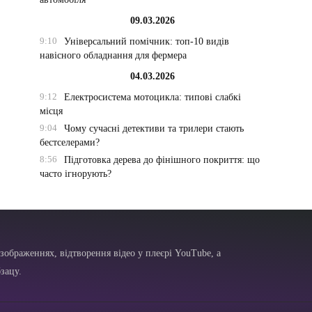
09.03.2026
9:10
Універсальний помічник: топ-10 видів
навісного обладнання для фермера
04.03.2026
9:12
Електросистема мотоцикла: типові слабкі
місця
9:04
Чому сучасні детективи та трилери стають
бестселерами?
8:56
Підготовка дерева до фінішного покриття: що
часто ігнорують?
зображеннях, відтворення відео у плеєрі YouTube, а
зацу.