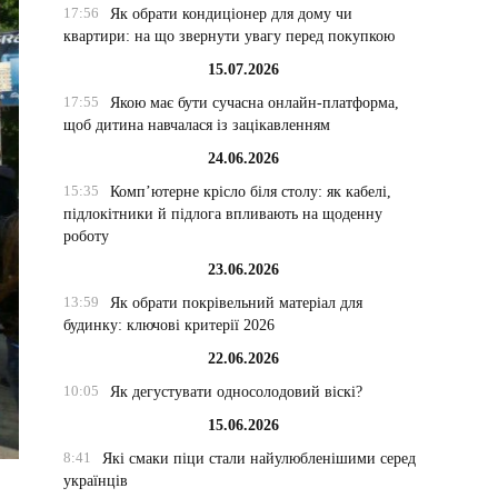
17:56
Як обрати кондиціонер для дому чи
квартири: на що звернути увагу перед покупкою
15.07.2026
17:55
Якою має бути сучасна онлайн-платформа,
щоб дитина навчалася із зацікавленням
24.06.2026
15:35
Комп’ютерне крісло біля столу: як кабелі,
підлокітники й підлога впливають на щоденну
роботу
23.06.2026
13:59
Як обрати покрівельний матеріал для
будинку: ключові критерії 2026
22.06.2026
10:05
Як дегустувати односолодовий віскі?
15.06.2026
8:41
Які смаки піци стали найулюбленішими серед
українців