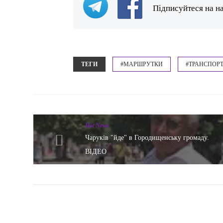
Підписуйтеся на н
ТЕГИ
#МАРШРУТКИ
#ТРАНСПОР
Hot News
Чаруків "йде" в Городищенську громаду.
ВІДЕО