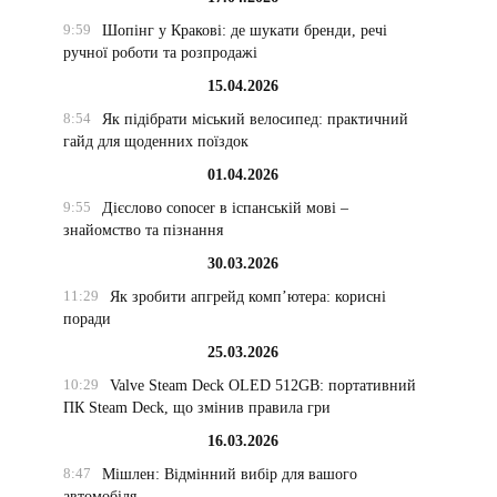
9:59
Шопінг у Кракові: де шукати бренди, речі
ручної роботи та розпродажі
15.04.2026
8:54
Як підібрати міський велосипед: практичний
гайд для щоденних поїздок
01.04.2026
9:55
Дієслово conocer в іспанській мові –
знайомство та пізнання
30.03.2026
11:29
Як зробити апгрейд комп’ютера: корисні
поради
25.03.2026
10:29
Valve Steam Deck OLED 512GB: портативний
ПК Steam Deck, що змінив правила гри
16.03.2026
8:47
Мішлен: Відмінний вибір для вашого
автомобіля