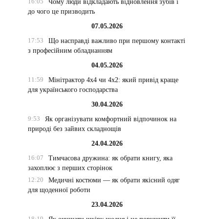
16:05
Чому люди відкладають відновлення зубів і
до чого це призводить
07.05.2026
17:53
Що насправді важливо при першому контакті
з професійним обладнанням
04.05.2026
11:59
Мінітрактор 4х4 чи 4х2: який привід краще
для українського господарства
30.04.2026
9:53
Як організувати комфортний відпочинок на
природі без зайвих складнощів
24.04.2026
16:07
Тимчасова дружина: як обрати книгу, яка
захоплює з перших сторінок
12:20
Медичні костюми — як обрати якісний одяг
для щоденної роботи
23.04.2026
18:19