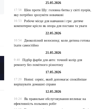
25.05.2026
17:58
Шен проти Шу: головна битва у світі пуерів,
яку потрібно зрозуміти новачкові
16:53
Робоче місце для навчання і гри: дитяче
компютерне крісло як опора для постави та уваги
22.05.2026
10:54
Двоколісний велосипед: коли дитина готова
їхати самостійно
21.05.2026
9:40
Підбір фарби для авто: точний колір для
ремонту без помітного різнотону
17.05.2026
17:20
Homsi: сервіс, який допомагає спокійніше
вирішувати домашні справи
12.05.2026
16:24
Як правильне обслуговування впливає на
ефективність польових робіт