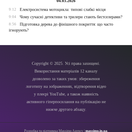
04.03.2026
9:12
Електросистема мотоцикла: типові слабкі місця
9:04
Чому сучасні детективи та трилери стають бестселерами?
8:56
Підготовка дерева до фінішного покриття: що часто
ігнорують?
Copyright © 2025. Усі права захищені.
Використання матеріалів 12 каналу
дозволено за таких умов: збереження
логотипу на зображеннях, відтворення відео
у плеєрі YouTube, а також наявність
активного гіперпосилання на публікацію не
нижче другого абзацу.
Розробка та підтримка Massimo Agency |
massimo.in.ua
.