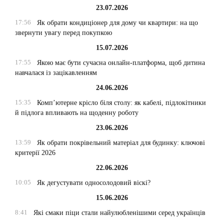
23.07.2026
17:56
Як обрати кондиціонер для дому чи квартири: на що
звернути увагу перед покупкою
15.07.2026
17:55
Якою має бути сучасна онлайн-платформа, щоб дитина
навчалася із зацікавленням
24.06.2026
15:35
Комп’ютерне крісло біля столу: як кабелі, підлокітники
й підлога впливають на щоденну роботу
23.06.2026
13:59
Як обрати покрівельний матеріал для будинку: ключові
критерії 2026
22.06.2026
10:05
Як дегустувати односолодовий віскі?
15.06.2026
8:41
Які смаки піци стали найулюбленішими серед українців