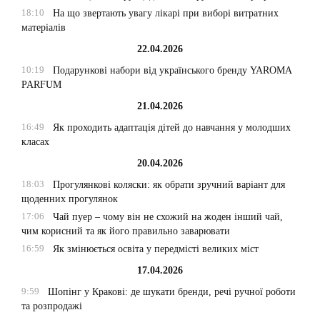
18:10
На що звертають увагу лікарі при виборі витратних
матеріалів
22.04.2026
10:19
Подарункові набори від українського бренду YAROMA
PARFUM
21.04.2026
16:49
Як проходить адаптація дітей до навчання у молодших
класах
20.04.2026
18:03
Прогулянкові коляски: як обрати зручний варіант для
щоденних прогулянок
17:06
Чай пуер – чому він не схожий на жоден інший чай,
чим корисний та як його правильно заварювати
16:59
Як змінюється освіта у передмісті великих міст
17.04.2026
9:59
Шопінг у Кракові: де шукати бренди, речі ручної роботи
та розпродажі