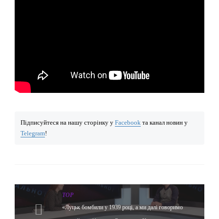
Підписуйтеся на нашу сторінку у
Facebook
та канал новин у
Telegram
!
TOP
«Луцьк бомбили у 1939 році, а ми далі говоримо