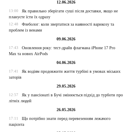
12.06.2026
13:00
Як правильно зберігати суші після доставки, якщо не
плануєте їсти їх одразу
12:48
Флеболог: коли звертатися за наявності варикозу та
проблем із венами
09.06.2026
17:43
Оновлення року: тест-драйв флагмана iPhone 17 Pro
Max та нових AirPods
04.06.2026
17:41
Як водіям продовжити життя турбіні в умовах міських
заторів
29.05.2026
12:57
Як у пансіонаті в Бучі змінюється підхід до турботи про
літніх людей
26.05.2026
17:11
Що потрібно знати перед перевезенням лежачого
пацієнта