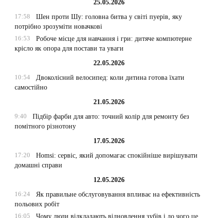
25.05.2026
17:58
Шен проти Шу: головна битва у світі пуерів, яку
потрібно зрозуміти новачкові
16:53
Робоче місце для навчання і гри: дитяче компютерне
крісло як опора для постави та уваги
22.05.2026
10:54
Двоколісний велосипед: коли дитина готова їхати
самостійно
21.05.2026
9:40
Підбір фарби для авто: точний колір для ремонту без
помітного різнотону
17.05.2026
17:20
Homsi: сервіс, який допомагає спокійніше вирішувати
домашні справи
12.05.2026
16:24
Як правильне обслуговування впливає на ефективність
польових робіт
16:05
Чому люди відкладають відновлення зубів і до чого це