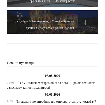
про війну з 41-го», – Олександр Котис
TOP
«Це було би блюзнірство», – Михайло Бучак про
хресний хід за участю українки і росіянки
Останні публікації
06.08.2026
18:08
Як змінилися електромобілі за останні роки: технології,
запас ходу та нові можливості
03.08.2026
9:43
Чи екологічне виробництво етилового спирту «Альфа»?