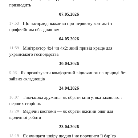
призводить
07.05.2026
17:53
Що насправді важливо при першому контакті з
професійним обладнанням
04.05.2026
11:59
Мінітрактор 4х4 чи 4х2: який привід краще для
українського господарства
30.04.2026
9:53
Як організувати комфортний відпочинок на природі без
зайвих складнощів
24.04.2026
16:07
Тимчасова дружина: як обрати книгу, яка захоплює з
перших сторінок
12:20
Медичні костюми — як обрати якісний одяг для
щоденної роботи
23.04.2026
18:19
Як очищати шкіру щодня і не порушити її бар’єр