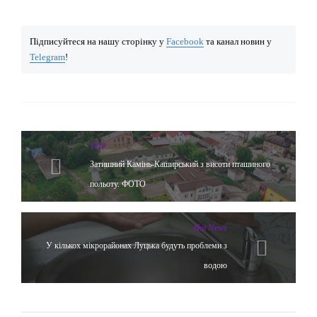
Підписуйтеся на нашу сторінку у
Facebook
та канал новин у
Telegram
!
TOP
Затишний Камінь-Каширський з висоти пташиного
польоту. ФОТО
Hot News
У кількох мікрорайонах Луцька будуть проблеми з
водою