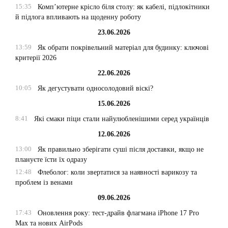
15:35
Комп’ютерне крісло біля столу: як кабелі, підлокітники
й підлога впливають на щоденну роботу
23.06.2026
13:59
Як обрати покрівельний матеріал для будинку: ключові
критерії 2026
22.06.2026
10:05
Як дегустувати односолодовий віскі?
15.06.2026
8:41
Які смаки піци стали найулюбленішими серед українців
12.06.2026
13:00
Як правильно зберігати суші після доставки, якщо не
плануєте їсти їх одразу
12:48
Флеболог: коли звертатися за наявності варикозу та
проблем із венами
09.06.2026
17:43
Оновлення року: тест-драйв флагмана iPhone 17 Pro
Max та нових AirPods