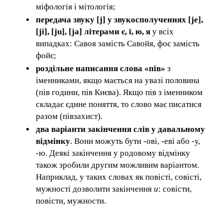
міфологія і мітологія;
передача звуку [j] у звукосполученнях [je],
[ji], [ju], [ja] літерами є, ї, ю, я
у всіх
випадках: Савоя замість Савойя, фоє замість
фойє;
роздільне написання слова «пів»
з
іменниками, якщо мається на увазі половина
(пів години, пів Києва). Якщо пів з іменником
складає єдине поняття, то слово має писатися
разом (півзахист).
два варіанти закінчення слів у давальному
відмінку
. Вони можуть бути -ові, -еві або -у,
-ю. Деякі закінчення у родовому відмінку
також зробили другим можливим варіантом.
Наприклад, у таких словах як повісті, совісті,
мужності дозволити закінчення
и
: совісти,
повісти, мужности.