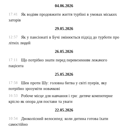
04.06.2026
17:41
Як водіям продовжити життя турбіні в умовах міських
заторів
29.05.2026
12:57
Як у пансіонаті в Бучі змінюється підхід до турботи про
літніх людей
26.05.2026
17:11
Що потрібно знати перед перевезенням лежачого
пацієнта
25.05.2026
17:58
Шен проти Шу: головна битва у світі пуерів, яку
потрібно зрозуміти новачкові
16:53
Робоче місце для навчання і гри: дитяче компютерне
крісло як опора для постави та уваги
22.05.2026
10:54
Двоколісний велосипед: коли дитина готова їхати
самостійно