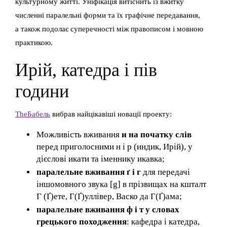
культурному житті. Уніфікація витіснить із вжитку
численні паралельні форми та їх графічне передавання,
а також подолає суперечності між правописом і мовною
практикою.
Ирій, катедра і пів
години
TheБабель
вибрав найцікавіші новації проекту:
Можливість вживання
и на початку слів
перед приголосними н і р (индик, Ирій), у
дієслові икати та іменнику икавка;
паралельне вживання ґ і г
для передачі
іншомовного звука [g] в прізвищах на кшталт
Г (Ґ)ете, Г(Ґ)уллівер, Васко да Г(Ґ)ама;
паралельне вживання ф і т у словах
грецького походження
: кафедра і катедра,