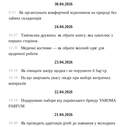
30.04.2026
9:53
Як організувати комфортний відпочинок на природі без
зайвих складнощів
24.04.2026
16:07
Тимчасова дружина: як обрати книгу, яка захоплює з
перших сторінок
12:20
Медичні костюми — як обрати якісний одяг для
щоденної роботи
23.04.2026
18:19
Як очищати шкіру щодня і не порушити її бар’єр
18:10
На що звертають увагу лікарі при виборі витратних
матеріалів
22.04.2026
10:19
Подарункові набори від українського бренду YAROMA
PARFUM
21.04.2026
16:49
Як проходить адаптація дітей до навчання у молодших