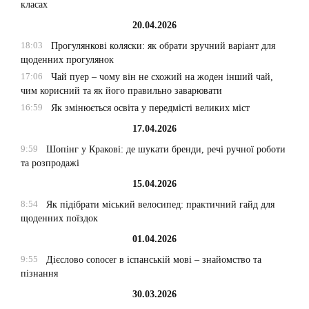
класах
20.04.2026
18:03
Прогулянкові коляски: як обрати зручний варіант для
щоденних прогулянок
17:06
Чай пуер – чому він не схожий на жоден інший чай,
чим корисний та як його правильно заварювати
16:59
Як змінюється освіта у передмісті великих міст
17.04.2026
9:59
Шопінг у Кракові: де шукати бренди, речі ручної роботи
та розпродажі
15.04.2026
8:54
Як підібрати міський велосипед: практичний гайд для
щоденних поїздок
01.04.2026
9:55
Дієслово conocer в іспанській мові – знайомство та
пізнання
30.03.2026