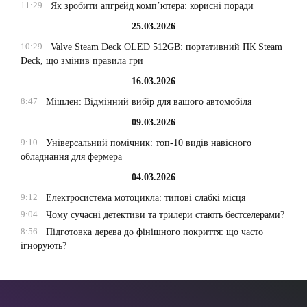
11:29
Як зробити апгрейд комп’ютера: корисні поради
25.03.2026
10:29
Valve Steam Deck OLED 512GB: портативний ПК Steam
Deck, що змінив правила гри
16.03.2026
8:47
Мішлен: Відмінний вибір для вашого автомобіля
09.03.2026
9:10
Універсальний помічник: топ-10 видів навісного
обладнання для фермера
04.03.2026
9:12
Електросистема мотоцикла: типові слабкі місця
9:04
Чому сучасні детективи та трилери стають бестселерами?
8:56
Підготовка дерева до фінішного покриття: що часто
ігнорують?