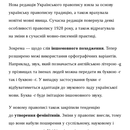
Нова редакція Українського правопису взяла за основу
українську правописну традицію, а також врахувала
новітні мовні явища. Сучасна редакція повернула деякі
особливості правопису 1928 року, а також відреагувала
на зміни в сучасній мовно-писемній практиці.
Зокрема — щодо слів
іншомовного походження
. Тепер
розширено межі використання орфографічних варіантів.
Наприклад, звук, який позначається англійською літерою -g
у прізвищах та іменах людей можна передати як буквою -г
так і буквою -ґ. У випадку застосування букви -г
відбуватиметься адаптація до звукового ладу української
мови. Буква -ґ буде імітацією іншомовного звуку.
У новому правописі також закріпили тенденцію
до
утворення фемінітивів
. Зміни у правопис внесли, тому
що вони набули поширення у суспільному, науковому і