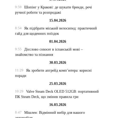
9:59
Шопінг у Кракові: де шукати бренди, речі
ручної роботи та розпродажі
15.04.2026
8:54
Як підібрати міський велосипед: практичний
гайд для щоденних поїздок
01.04.2026
9:55
Дієслово conocer в іспанській мові –
знайомство та пізнання
30.03.2026
11:29
Як зробити апгрейд комп’ютера: корисні
поради
25.03.2026
10:29
Valve Steam Deck OLED 512GB: портативний
ПК Steam Deck, що змінив правила гри
16.03.2026
8:47
Мішлен: Відмінний вибір для вашого
автомобіля