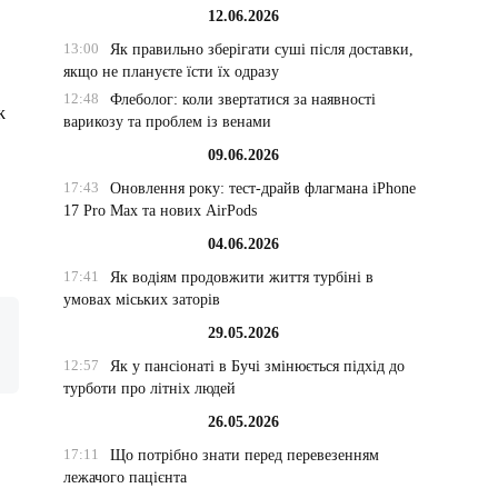
12.06.2026
13:00
Як правильно зберігати суші після доставки,
якщо не плануєте їсти їх одразу
12:48
Флеболог: коли звертатися за наявності
ж
варикозу та проблем із венами
09.06.2026
17:43
Оновлення року: тест-драйв флагмана iPhone
17 Pro Max та нових AirPods
04.06.2026
17:41
Як водіям продовжити життя турбіні в
умовах міських заторів
29.05.2026
12:57
Як у пансіонаті в Бучі змінюється підхід до
турботи про літніх людей
26.05.2026
17:11
Що потрібно знати перед перевезенням
лежачого пацієнта