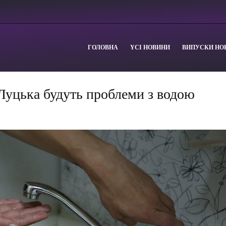
ГОЛОВНА
YСІ НОВИНИ
ВИПУСКИ НО
Луцька будуть проблеми з водою