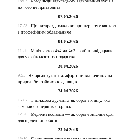
16:05
Чому люди відкладають відновлення зубів і
до чого це призводить
07.05.2026
17:53
Що насправді важливо при першому контакті
з професійним обладнанням
04.05.2026
11:59
Мінітрактор 4х4 чи 4х2: який привід краще
для українського господарства
30.04.2026
9:53
Як організувати комфортний відпочинок на
природі без зайвих складнощів
24.04.2026
16:07
Тимчасова дружина: як обрати книгу, яка
захоплює з перших сторінок
12:20
Медичні костюми — як обрати якісний одяг
для щоденної роботи
23.04.2026
18:19