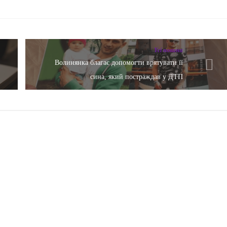
Yсі новини
Волинянка благає допомогти врятувати її
сина, який постраждав у ДТП