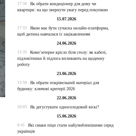
17:56
Як обрати кондиціонер для дому чи
квартири: на що звернути увагу перед покупкою
15.07.2026
17:55
Якою має бути сучасна онлайн-платформа,
щоб дитина навчалася із зацікавленням
24.06.2026
15:35
Комп’ютерне крісло біля столу: як кабелі,
підлокітники й підлога впливають на щоденну
роботу
23.06.2026
13:59
Як обрати покрівельний матеріал для
будинку: ключові критерії 2026
22.06.2026
10:05
Як дегустувати односолодовий віскі?
15.06.2026
8:41
Які смаки піци стали найулюбленішими серед
українців