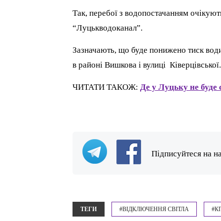
Так, перебої з водопостачанням очікують
“Луцькводоканал”.
Зазначають, що буде понижено тиск води 
в районі Вишкова і вулиці Ківерцівської
ЧИТАТИ ТАКОЖ:
Де у Луцьку не буде 
Підписуйтеся на н
ТЕГИ
#ВІДКЛЮЧЕННЯ СВІТЛА
#К