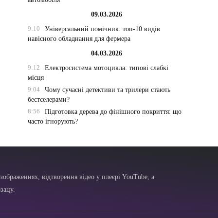
09.03.2026
9:10
Універсальний помічник: топ-10 видів
навісного обладнання для фермера
04.03.2026
9:12
Електросистема мотоцикла: типові слабкі
місця
9:04
Чому сучасні детективи та трилери стають
бестселерами?
8:56
Підготовка дерева до фінішного покриття: що
часто ігнорують?
зображеннях, відтворення відео у плеєрі YouTube, а
зацу.