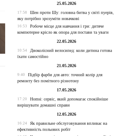
25.05.2026
17:58
Шен проти Шу: головна битва у світі пуерів,
яку потрібно зрозуміти новачкові
16:53
Робоче місце для навчання і гри: дитяче
компютерне крісло як опора для постави та уваги
22.05.2026
10:54
Двоколісний велосипед: коли дитина готова
їхати самостійно
21.05.2026
9:40
Підбір фарби для авто: точний колір для
ремонту без помітного різнотону
17.05.2026
17:20
Homsi: сервіс, який допомагає спокійніше
вирішувати домашні справи
12.05.2026
16:24
Як правильне обслуговування впливає на
ефективність польових робіт