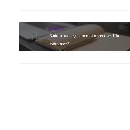
Hot News
Кабмін затвердив новий правопис. Що
змінилося?