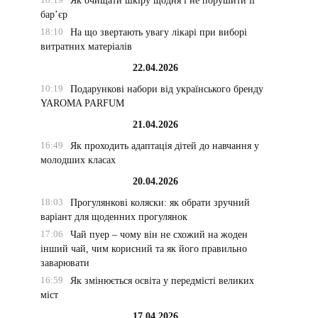
Як очищати шкіру щодня і не порушити її
бар’єр
18:10
На що звертають увагу лікарі при виборі
витратних матеріалів
22.04.2026
10:19
Подарункові набори від українського бренду
YAROMA PARFUM
21.04.2026
16:49
Як проходить адаптація дітей до навчання у
молодших класах
20.04.2026
18:03
Прогулянкові коляски: як обрати зручний
варіант для щоденних прогулянок
17:06
Чай пуер – чому він не схожий на жоден
інший чай, чим корисний та як його правильно
заварювати
16:59
Як змінюється освіта у передмісті великих
міст
17.04.2026