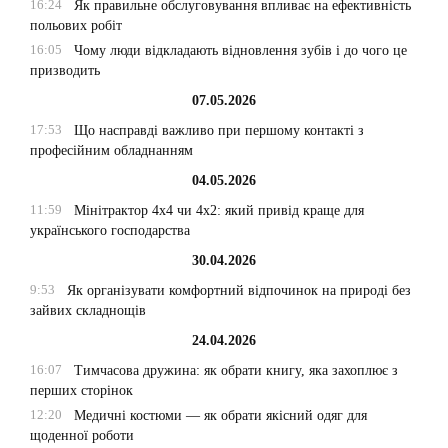
16:24
Як правильне обслуговування впливає на ефективність
польових робіт
16:05
Чому люди відкладають відновлення зубів і до чого це
призводить
07.05.2026
17:53
Що насправді важливо при першому контакті з
професійним обладнанням
04.05.2026
11:59
Мінітрактор 4х4 чи 4х2: який привід краще для
українського господарства
30.04.2026
9:53
Як організувати комфортний відпочинок на природі без
зайвих складнощів
24.04.2026
16:07
Тимчасова дружина: як обрати книгу, яка захоплює з
перших сторінок
12:20
Медичні костюми — як обрати якісний одяг для
щоденної роботи