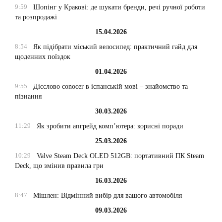
9:59
Шопінг у Кракові: де шукати бренди, речі ручної роботи
та розпродажі
15.04.2026
8:54
Як підібрати міський велосипед: практичний гайд для
щоденних поїздок
01.04.2026
9:55
Дієслово conocer в іспанській мові – знайомство та
пізнання
30.03.2026
11:29
Як зробити апгрейд комп’ютера: корисні поради
25.03.2026
10:29
Valve Steam Deck OLED 512GB: портативний ПК Steam
Deck, що змінив правила гри
16.03.2026
8:47
Мішлен: Відмінний вибір для вашого автомобіля
09.03.2026