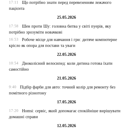
17:11
Що потрібно знати перед перевезенням лежачого
пацієнта
25.05.2026
17:58
Шен проти Шу: головна битва у світі пуерів, яку
потрібно зрозуміти новачкові
16:53
Робоче місце для навчання і гри: дитяче компютерне
крісло як опора для постави та уваги
22.05.2026
10:54
Двоколісний велосипед: коли дитина готова їхати
самостійно
21.05.2026
9:40
Підбір фарби для авто: точний колір для ремонту без
помітного різнотону
17.05.2026
17:20
Homsi: сервіс, який допомагає спокійніше вирішувати
домашні справи
12.05.2026