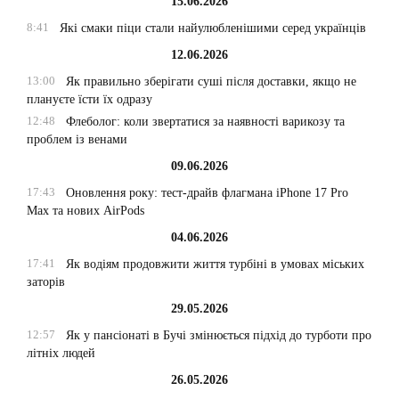
15.06.2026
8:41
Які смаки піци стали найулюбленішими серед українців
12.06.2026
13:00
Як правильно зберігати суші після доставки, якщо не
плануєте їсти їх одразу
12:48
Флеболог: коли звертатися за наявності варикозу та
проблем із венами
09.06.2026
17:43
Оновлення року: тест-драйв флагмана iPhone 17 Pro
Max та нових AirPods
04.06.2026
17:41
Як водіям продовжити життя турбіні в умовах міських
заторів
29.05.2026
12:57
Як у пансіонаті в Бучі змінюється підхід до турботи про
літніх людей
26.05.2026