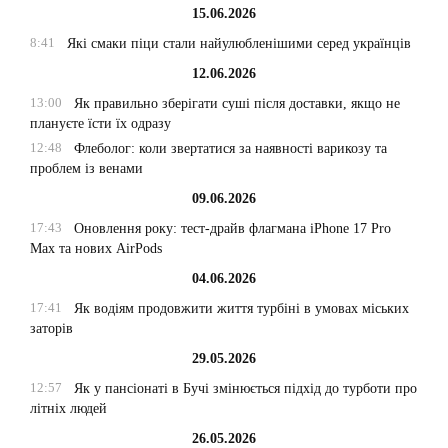
15.06.2026
8:41
Які смаки піци стали найулюбленішими серед українців
12.06.2026
13:00
Як правильно зберігати суші після доставки, якщо не
плануєте їсти їх одразу
12:48
Флеболог: коли звертатися за наявності варикозу та
проблем із венами
09.06.2026
17:43
Оновлення року: тест-драйв флагмана iPhone 17 Pro
Max та нових AirPods
04.06.2026
17:41
Як водіям продовжити життя турбіні в умовах міських
заторів
29.05.2026
12:57
Як у пансіонаті в Бучі змінюється підхід до турботи про
літніх людей
26.05.2026