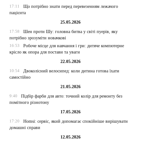
17:11
Що потрібно знати перед перевезенням лежачого
пацієнта
25.05.2026
17:58
Шен проти Шу: головна битва у світі пуерів, яку
потрібно зрозуміти новачкові
16:53
Робоче місце для навчання і гри: дитяче компютерне
крісло як опора для постави та уваги
22.05.2026
10:54
Двоколісний велосипед: коли дитина готова їхати
самостійно
21.05.2026
9:40
Підбір фарби для авто: точний колір для ремонту без
помітного різнотону
17.05.2026
17:20
Homsi: сервіс, який допомагає спокійніше вирішувати
домашні справи
12.05.2026