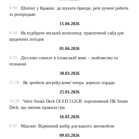
9:59
Шопінг у Кракові: де шукати бренди, речі ручної роботи
та розпродажі
15.04.2026
8:54
Як підібрати міський велосипед: практичний гайд для
щоденних поїздок
01.04.2026
9:55
Дієслово conocer в іспанській мові – знайомство та
пізнання
30.03.2026
11:29
Як зробити апгрейд комп’ютера: корисні поради
25.03.2026
10:29
Valve Steam Deck OLED 512GB: портативний ПК Steam
Deck, що змінив правила гри
16.03.2026
8:47
Мішлен: Відмінний вибір для вашого автомобіля
09.03.2026