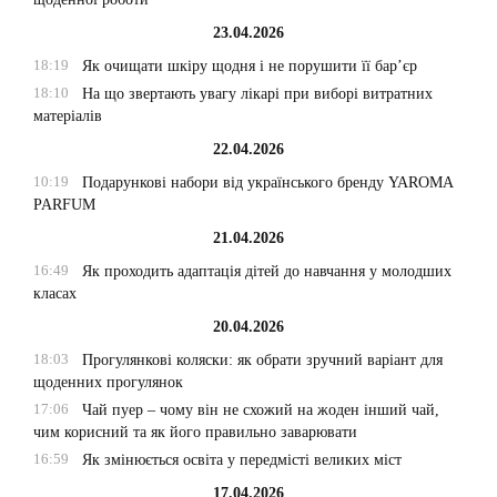
23.04.2026
18:19
Як очищати шкіру щодня і не порушити її бар’єр
18:10
На що звертають увагу лікарі при виборі витратних
матеріалів
22.04.2026
10:19
Подарункові набори від українського бренду YAROMA
PARFUM
21.04.2026
16:49
Як проходить адаптація дітей до навчання у молодших
класах
20.04.2026
18:03
Прогулянкові коляски: як обрати зручний варіант для
щоденних прогулянок
17:06
Чай пуер – чому він не схожий на жоден інший чай,
чим корисний та як його правильно заварювати
16:59
Як змінюється освіта у передмісті великих міст
17.04.2026