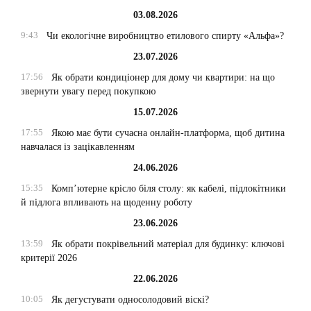
03.08.2026
9:43
Чи екологічне виробництво етилового спирту «Альфа»?
23.07.2026
17:56
Як обрати кондиціонер для дому чи квартири: на що
звернути увагу перед покупкою
15.07.2026
17:55
Якою має бути сучасна онлайн-платформа, щоб дитина
навчалася із зацікавленням
24.06.2026
15:35
Комп’ютерне крісло біля столу: як кабелі, підлокітники
й підлога впливають на щоденну роботу
23.06.2026
13:59
Як обрати покрівельний матеріал для будинку: ключові
критерії 2026
22.06.2026
10:05
Як дегустувати односолодовий віскі?