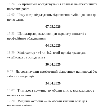
16:24
Як правильне обслуговування впливає на ефективність
польових робіт
16:05
Чому люди відкладають відновлення зубів і до чого це
призводить
07.05.2026
17:53
Що насправді важливо при першому контакті з
професійним обладнанням
04.05.2026
11:59
Мінітрактор 4х4 чи 4х2: який привід краще для
українського господарства
30.04.2026
9:53
Як організувати комфортний відпочинок на природі без
зайвих складнощів
24.04.2026
16:07
Тимчасова дружина: як обрати книгу, яка захоплює з
перших сторінок
12:20
Медичні костюми — як обрати якісний одяг для
щоденної роботи