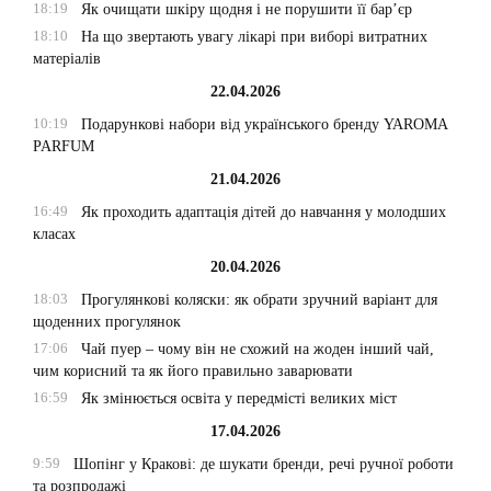
18:19
Як очищати шкіру щодня і не порушити її бар’єр
18:10
На що звертають увагу лікарі при виборі витратних
матеріалів
22.04.2026
10:19
Подарункові набори від українського бренду YAROMA
PARFUM
21.04.2026
16:49
Як проходить адаптація дітей до навчання у молодших
класах
20.04.2026
18:03
Прогулянкові коляски: як обрати зручний варіант для
щоденних прогулянок
17:06
Чай пуер – чому він не схожий на жоден інший чай,
чим корисний та як його правильно заварювати
16:59
Як змінюється освіта у передмісті великих міст
17.04.2026
9:59
Шопінг у Кракові: де шукати бренди, речі ручної роботи
та розпродажі