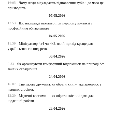
16:05
Чому люди відкладають відновлення зубів і до чого це
призводить
07.05.2026
17:53
Що насправді важливо при першому контакті з
професійним обладнанням
04.05.2026
11:59
Мінітрактор 4х4 чи 4х2: який привід краще для
українського господарства
30.04.2026
9:53
Як організувати комфортний відпочинок на природі без
зайвих складнощів
24.04.2026
16:07
Тимчасова дружина: як обрати книгу, яка захоплює з
перших сторінок
12:20
Медичні костюми — як обрати якісний одяг для
щоденної роботи
23.04.2026