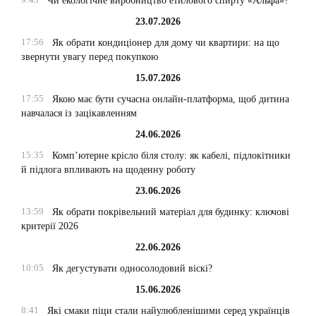
Чи екологічне виробництво етилового спирту «Альфа»?
23.07.2026
17:56
Як обрати кондиціонер для дому чи квартири: на що
звернути увагу перед покупкою
15.07.2026
17:55
Якою має бути сучасна онлайн-платформа, щоб дитина
навчалася із зацікавленням
24.06.2026
15:35
Комп’ютерне крісло біля столу: як кабелі, підлокітники
й підлога впливають на щоденну роботу
23.06.2026
13:59
Як обрати покрівельний матеріал для будинку: ключові
критерії 2026
22.06.2026
10:05
Як дегустувати односолодовий віскі?
15.06.2026
8:41
Які смаки піци стали найулюбленішими серед українців