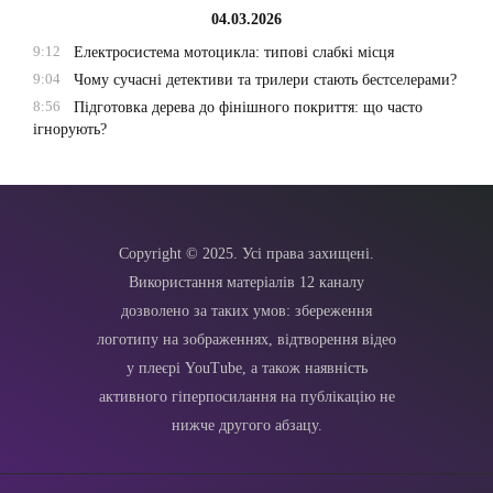
04.03.2026
9:12
Електросистема мотоцикла: типові слабкі місця
9:04
Чому сучасні детективи та трилери стають бестселерами?
8:56
Підготовка дерева до фінішного покриття: що часто
ігнорують?
Copyright © 2025. Усі права захищені.
Використання матеріалів 12 каналу
дозволено за таких умов: збереження
логотипу на зображеннях, відтворення відео
у плеєрі YouTube, а також наявність
активного гіперпосилання на публікацію не
нижче другого абзацу.