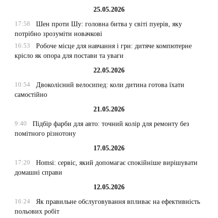
25.05.2026
17:58
Шен проти Шу: головна битва у світі пуерів, яку
потрібно зрозуміти новачкові
16:53
Робоче місце для навчання і гри: дитяче компютерне
крісло як опора для постави та уваги
22.05.2026
10:54
Двоколісний велосипед: коли дитина готова їхати
самостійно
21.05.2026
9:40
Підбір фарби для авто: точний колір для ремонту без
помітного різнотону
17.05.2026
17:20
Homsi: сервіс, який допомагає спокійніше вирішувати
домашні справи
12.05.2026
16:24
Як правильне обслуговування впливає на ефективність
польових робіт