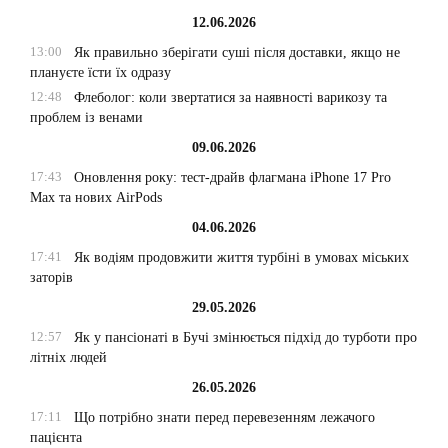
12.06.2026
13:00
Як правильно зберігати суші після доставки, якщо не
плануєте їсти їх одразу
12:48
Флеболог: коли звертатися за наявності варикозу та
проблем із венами
09.06.2026
17:43
Оновлення року: тест-драйв флагмана iPhone 17 Pro
Max та нових AirPods
04.06.2026
17:41
Як водіям продовжити життя турбіні в умовах міських
заторів
29.05.2026
12:57
Як у пансіонаті в Бучі змінюється підхід до турботи про
літніх людей
26.05.2026
17:11
Що потрібно знати перед перевезенням лежачого
пацієнта