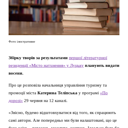
Фото ілюстративне
Збірку творів за результатами
першої літературної
резиденції «Місто натхнення» у Луцьку
планують видати
восени.
Про це розповіла начальниця управління туризму та
промоції міста
Катерина Теліпська
у програмі
«По
дорозі»
29 червня на 12 каналі.
«Звісно, будемо відштовхуватися від того, як спрацюють
самі автори. Але попередньо ми були налаштовані, що це
буде осінь – вересень, можливо, жовтень. Ідеально було би