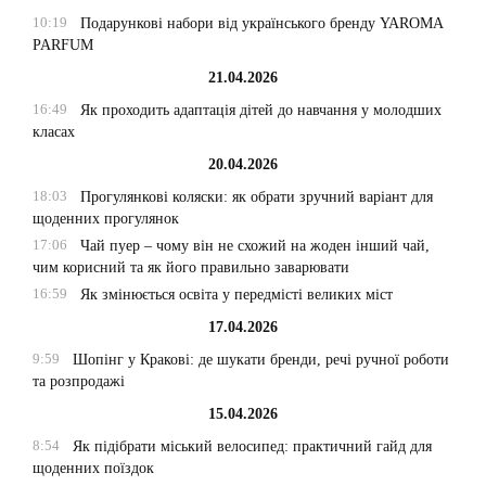
10:19
Подарункові набори від українського бренду YAROMA
PARFUM
21.04.2026
16:49
Як проходить адаптація дітей до навчання у молодших
класах
20.04.2026
18:03
Прогулянкові коляски: як обрати зручний варіант для
щоденних прогулянок
17:06
Чай пуер – чому він не схожий на жоден інший чай,
чим корисний та як його правильно заварювати
16:59
Як змінюється освіта у передмісті великих міст
17.04.2026
9:59
Шопінг у Кракові: де шукати бренди, речі ручної роботи
та розпродажі
15.04.2026
8:54
Як підібрати міський велосипед: практичний гайд для
щоденних поїздок