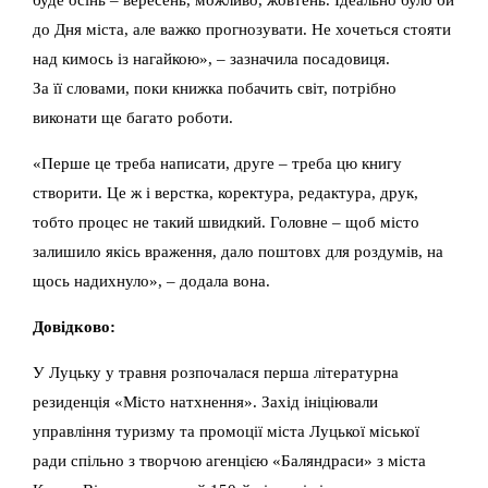
до Дня міста, але важко прогнозувати. Не хочеться стояти
над кимось із нагайкою», – зазначила посадовиця.
За її словами, поки книжка побачить світ, потрібно
виконати ще багато роботи.
«Перше це треба написати, друге – треба цю книгу
створити. Це ж і верстка, коректура, редактура, друк,
тобто процес не такий швидкий. Головне – щоб місто
залишило якісь враження, дало поштовх для роздумів, на
щось надихнуло», – додала вона.
Довідково:
У Луцьку у травня розпочалася перша літературна
резиденція «Місто натхнення». Захід ініціювали
управління туризму та промоції міста Луцької міської
ради спільно з творчою агенцією «Баляндраси» з міста