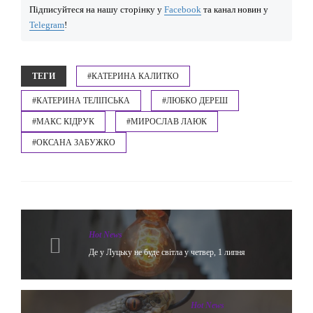
Підписуйтеся на нашу сторінку у
Facebook
та канал новин у
Telegram
!
ТЕГИ
#КАТЕРИНА КАЛИТКО
#КАТЕРИНА ТЕЛІПСЬКА
#ЛЮБКО ДЕРЕШ
#МАКС КІДРУК
#МИРОСЛАВ ЛАЮК
#ОКСАНА ЗАБУЖКО
Hot News
Де у Луцьку не буде світла у четвер, 1 липня
Hot News