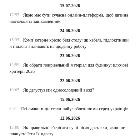
15.07.2026
17:55
Якою має бути сучасна онлайн-платформа, щоб дитина
навчалася із зацікавленням
24.06.2026
15:35
Комп’ютерне крісло біля столу: як кабелі, підлокітники
й підлога впливають на щоденну роботу
23.06.2026
13:59
Як обрати покрівельний матеріал для будинку: ключові
критерії 2026
22.06.2026
10:05
Як дегустувати односолодовий віскі?
15.06.2026
8:41
Які смаки піци стали найулюбленішими серед українців
12.06.2026
13:00
Як правильно зберігати суші після доставки, якщо не
плануєте їсти їх одразу