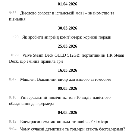
01.04.2026
9:55
Дієслово conocer в іспанській мові – знайомство та
пізнання
30.03.2026
11:29
Як зробити апгрейд комп’ютера: корисні поради
25.03.2026
10:29
Valve Steam Deck OLED 512GB: портативний ПК Steam
Deck, що змінив правила гри
16.03.2026
8:47
Мішлен: Відмінний вибір для вашого автомобіля
09.03.2026
9:10
Універсальний помічник: топ-10 видів навісного
обладнання для фермера
04.03.2026
9:12
Електросистема мотоцикла: типові слабкі місця
9:04
Чому сучасні детективи та трилери стають бестселерами?