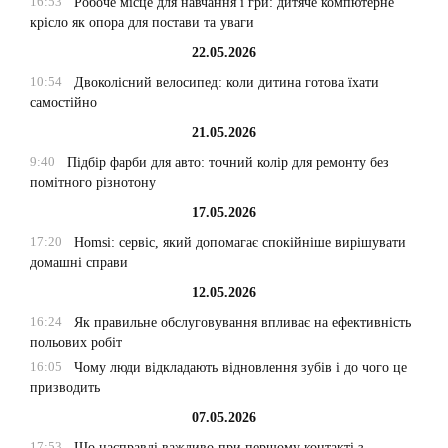
16:53
Робоче місце для навчання і гри: дитяче компютерне
крісло як опора для постави та уваги
22.05.2026
10:54
Двоколісний велосипед: коли дитина готова їхати
самостійно
21.05.2026
9:40
Підбір фарби для авто: точний колір для ремонту без
помітного різнотону
17.05.2026
17:20
Homsi: сервіс, який допомагає спокійніше вирішувати
домашні справи
12.05.2026
16:24
Як правильне обслуговування впливає на ефективність
польових робіт
16:05
Чому люди відкладають відновлення зубів і до чого це
призводить
07.05.2026
17:53
Що насправді важливо при першому контакті з