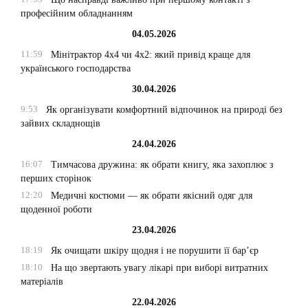
професійним обладнанням
04.05.2026
11:59
Мінітрактор 4х4 чи 4х2: який привід краще для
українського господарства
30.04.2026
9:53
Як організувати комфортний відпочинок на природі без
зайвих складнощів
24.04.2026
16:07
Тимчасова дружина: як обрати книгу, яка захоплює з
перших сторінок
12:20
Медичні костюми — як обрати якісний одяг для
щоденної роботи
23.04.2026
18:19
Як очищати шкіру щодня і не порушити її бар’єр
18:10
На що звертають увагу лікарі при виборі витратних
матеріалів
22.04.2026