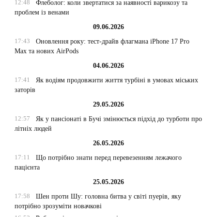
12:48
Флеболог: коли звертатися за наявності варикозу та
проблем із венами
09.06.2026
17:43
Оновлення року: тест-драйв флагмана iPhone 17 Pro
Max та нових AirPods
04.06.2026
17:41
Як водіям продовжити життя турбіні в умовах міських
заторів
29.05.2026
12:57
Як у пансіонаті в Бучі змінюється підхід до турботи про
літніх людей
26.05.2026
17:11
Що потрібно знати перед перевезенням лежачого
пацієнта
25.05.2026
17:58
Шен проти Шу: головна битва у світі пуерів, яку
потрібно зрозуміти новачкові