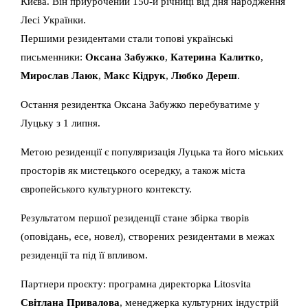
Києва. Він приурочений 150-й річниці від дня народження
Лесі Українки.
Першими резидентами стали топові українські
письменники:
Оксана Забужко
,
Катерина Калитко
,
Мирослав Лаюк
,
Макс Кідрук
,
Любко Дереш
.
Остання резидентка Оксана Забужко перебуватиме у
Луцьку з 1 липня.
Метою резиденції є популяризація Луцька та його міських
просторів як мистецького осередку, а також міста
європейського культурного контексту.
Результатом першої резиденції стане збірка творів
(оповідань, есе, новел), створених резидентами в межах
резиденції та під її впливом.
Партнери проєкту: програмна директорка Litosvita
Світлана Привалова
, менеджерка культурних індустрій