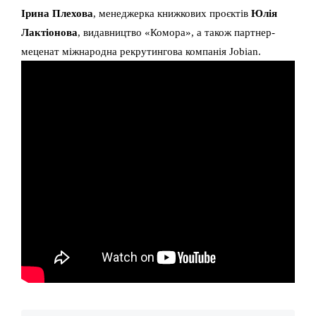
Ірина Плехова
, менеджерка книжкових проєктів
Юлія
Лактіонова
, видавництво «Комора», а також партнер-
меценат міжнародна рекрутингова компанія Jobian.