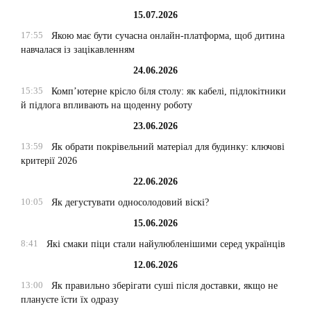
15.07.2026
17:55
Якою має бути сучасна онлайн-платформа, щоб дитина
навчалася із зацікавленням
24.06.2026
15:35
Комп’ютерне крісло біля столу: як кабелі, підлокітники
й підлога впливають на щоденну роботу
23.06.2026
13:59
Як обрати покрівельний матеріал для будинку: ключові
критерії 2026
22.06.2026
10:05
Як дегустувати односолодовий віскі?
15.06.2026
8:41
Які смаки піци стали найулюбленішими серед українців
12.06.2026
13:00
Як правильно зберігати суші після доставки, якщо не
плануєте їсти їх одразу