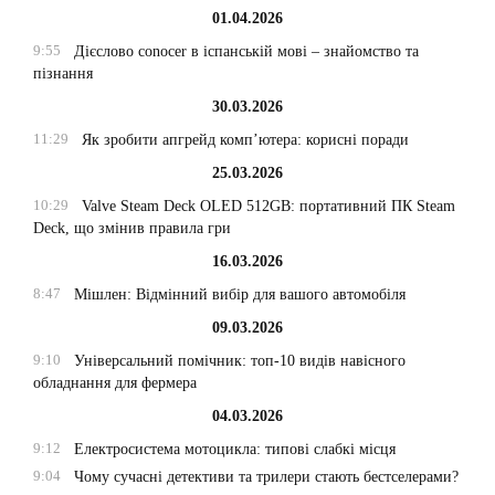
01.04.2026
9:55
Дієслово conocer в іспанській мові – знайомство та
пізнання
30.03.2026
11:29
Як зробити апгрейд комп’ютера: корисні поради
25.03.2026
10:29
Valve Steam Deck OLED 512GB: портативний ПК Steam
Deck, що змінив правила гри
16.03.2026
8:47
Мішлен: Відмінний вибір для вашого автомобіля
09.03.2026
9:10
Універсальний помічник: топ-10 видів навісного
обладнання для фермера
04.03.2026
9:12
Електросистема мотоцикла: типові слабкі місця
9:04
Чому сучасні детективи та трилери стають бестселерами?