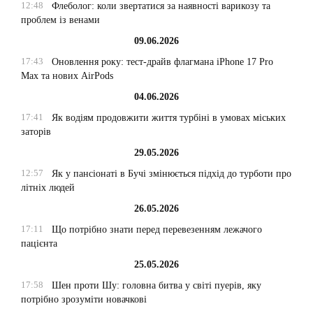
12:48
Флеболог: коли звертатися за наявності варикозу та
проблем із венами
09.06.2026
17:43
Оновлення року: тест-драйв флагмана iPhone 17 Pro
Max та нових AirPods
04.06.2026
17:41
Як водіям продовжити життя турбіні в умовах міських
заторів
29.05.2026
12:57
Як у пансіонаті в Бучі змінюється підхід до турботи про
літніх людей
26.05.2026
17:11
Що потрібно знати перед перевезенням лежачого
пацієнта
25.05.2026
17:58
Шен проти Шу: головна битва у світі пуерів, яку
потрібно зрозуміти новачкові