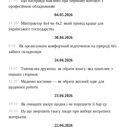
17:53
Що насправді важливо при першому контакті з
професійним обладнанням
04.05.2026
11:59
Мінітрактор 4х4 чи 4х2: який привід краще для
українського господарства
30.04.2026
9:53
Як організувати комфортний відпочинок на природі без
зайвих складнощів
24.04.2026
16:07
Тимчасова дружина: як обрати книгу, яка захоплює з
перших сторінок
12:20
Медичні костюми — як обрати якісний одяг для
щоденної роботи
23.04.2026
18:19
Як очищати шкіру щодня і не порушити її бар’єр
18:10
На що звертають увагу лікарі при виборі витратних
матеріалів
22.04.2026