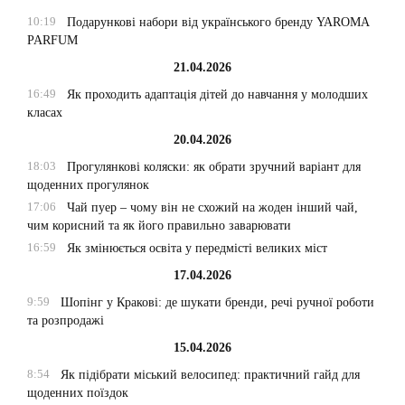
10:19
Подарункові набори від українського бренду YAROMA
PARFUM
21.04.2026
16:49
Як проходить адаптація дітей до навчання у молодших
класах
20.04.2026
18:03
Прогулянкові коляски: як обрати зручний варіант для
щоденних прогулянок
17:06
Чай пуер – чому він не схожий на жоден інший чай,
чим корисний та як його правильно заварювати
16:59
Як змінюється освіта у передмісті великих міст
17.04.2026
9:59
Шопінг у Кракові: де шукати бренди, речі ручної роботи
та розпродажі
15.04.2026
8:54
Як підібрати міський велосипед: практичний гайд для
щоденних поїздок