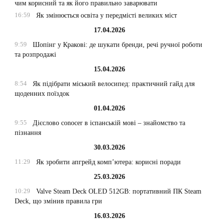
чим корисний та як його правильно заварювати
16:59
Як змінюється освіта у передмісті великих міст
17.04.2026
9:59
Шопінг у Кракові: де шукати бренди, речі ручної роботи
та розпродажі
15.04.2026
8:54
Як підібрати міський велосипед: практичний гайд для
щоденних поїздок
01.04.2026
9:55
Дієслово conocer в іспанській мові – знайомство та
пізнання
30.03.2026
11:29
Як зробити апгрейд комп’ютера: корисні поради
25.03.2026
10:29
Valve Steam Deck OLED 512GB: портативний ПК Steam
Deck, що змінив правила гри
16.03.2026