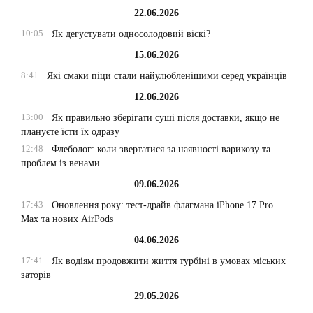
22.06.2026
10:05
Як дегустувати односолодовий віскі?
15.06.2026
8:41
Які смаки піци стали найулюбленішими серед українців
12.06.2026
13:00
Як правильно зберігати суші після доставки, якщо не
плануєте їсти їх одразу
12:48
Флеболог: коли звертатися за наявності варикозу та
проблем із венами
09.06.2026
17:43
Оновлення року: тест-драйв флагмана iPhone 17 Pro
Max та нових AirPods
04.06.2026
17:41
Як водіям продовжити життя турбіні в умовах міських
заторів
29.05.2026