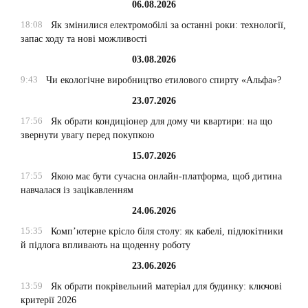
06.08.2026
18:08
Як змінилися електромобілі за останні роки: технології,
запас ходу та нові можливості
03.08.2026
9:43
Чи екологічне виробництво етилового спирту «Альфа»?
23.07.2026
17:56
Як обрати кондиціонер для дому чи квартири: на що
звернути увагу перед покупкою
15.07.2026
17:55
Якою має бути сучасна онлайн-платформа, щоб дитина
навчалася із зацікавленням
24.06.2026
15:35
Комп’ютерне крісло біля столу: як кабелі, підлокітники
й підлога впливають на щоденну роботу
23.06.2026
13:59
Як обрати покрівельний матеріал для будинку: ключові
критерії 2026