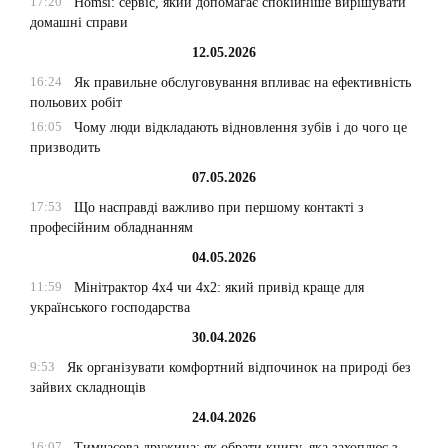
17:20
Homsi: сервіс, який допомагає спокійніше вирішувати
домашні справи
12.05.2026
16:24
Як правильне обслуговування впливає на ефективність
польових робіт
16:05
Чому люди відкладають відновлення зубів і до чого це
призводить
07.05.2026
17:53
Що насправді важливо при першому контакті з
професійним обладнанням
04.05.2026
11:59
Мінітрактор 4х4 чи 4х2: який привід краще для
українського господарства
30.04.2026
9:53
Як організувати комфортний відпочинок на природі без
зайвих складнощів
24.04.2026
16:07
Тимчасова дружина: як обрати книгу, яка захоплює з