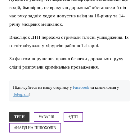
водій, ймовірно, не врахував дорожньої обстановки й під
час руху заднім ходом допустив наїзд на 16-річну та 14-
річну місцевих мешканок.
Внаслідок ДТП перехожі отримали тілесні ушкодження. Їх
госпіталізували у хірургію районної лікарні.
За фактом порушення правил безпеки дорожнього руху
слідчі розпочали кримінальне провадження.
Підписуйтеся на нашу сторінку у
Facebook
та канал новин у
Telegram
!
ТЕГИ
#АВАРІЯ
#ДТП
#НАЇЗД НА ПІШОХОДІВ