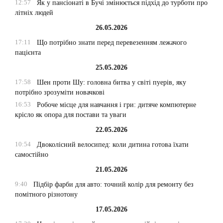
12:57
Як у пансіонаті в Бучі змінюється підхід до турботи про
літніх людей
26.05.2026
17:11
Що потрібно знати перед перевезенням лежачого
пацієнта
25.05.2026
17:58
Шен проти Шу: головна битва у світі пуерів, яку
потрібно зрозуміти новачкові
16:53
Робоче місце для навчання і гри: дитяче компютерне
крісло як опора для постави та уваги
22.05.2026
10:54
Двоколісний велосипед: коли дитина готова їхати
самостійно
21.05.2026
9:40
Підбір фарби для авто: точний колір для ремонту без
помітного різнотону
17.05.2026