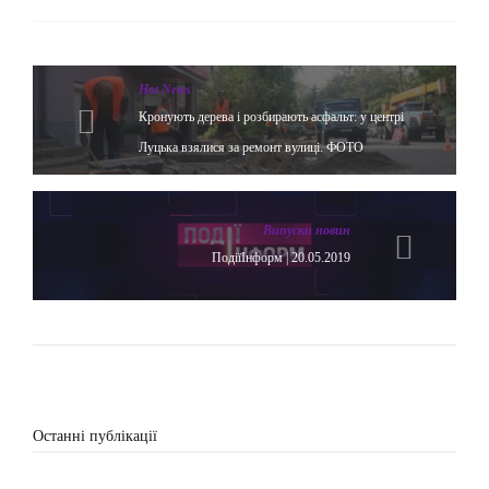
Hot News
Кронують дерева і розбирають асфальт: у центрі
Луцька взялися за ремонт вулиці. ФОТО
Випуски новин
ПодіїІнформ | 20.05.2019
Останні публікації