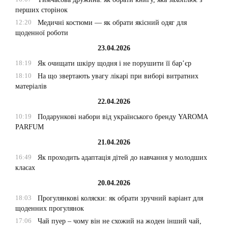
перших сторінок
12:20
Медичні костюми — як обрати якісний одяг для
щоденної роботи
23.04.2026
18:19
Як очищати шкіру щодня і не порушити її бар’єр
18:10
На що звертають увагу лікарі при виборі витратних
матеріалів
22.04.2026
10:19
Подарункові набори від українського бренду YAROMA
PARFUM
21.04.2026
16:49
Як проходить адаптація дітей до навчання у молодших
класах
20.04.2026
18:03
Прогулянкові коляски: як обрати зручний варіант для
щоденних прогулянок
17:06
Чай пуер – чому він не схожий на жоден інший чай,