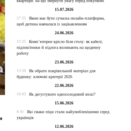
квартири: на що звернути увагу перед покупкою
15.07.2026
17:55
Якою має бути сучасна онлайн-платформа,
щоб дитина навчалася із зацікавленням
24.06.2026
15:35
Комп’ютерне крісло біля столу: як кабелі,
підлокітники й підлога впливають на щоденну
роботу
23.06.2026
13:59
Як обрати покрівельний матеріал для
будинку: ключові критерії 2026
22.06.2026
10:05
Як дегустувати односолодовий віскі?
15.06.2026
8:41
Які смаки піци стали найулюбленішими серед
українців
и
12.06.2026