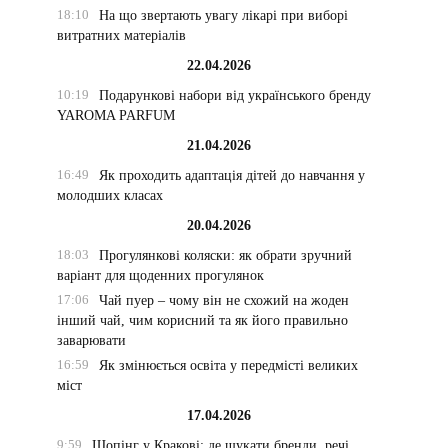
18:10
На що звертають увагу лікарі при виборі
витратних матеріалів
22.04.2026
10:19
Подарункові набори від українського бренду
YAROMA PARFUM
21.04.2026
16:49
Як проходить адаптація дітей до навчання у
молодших класах
20.04.2026
18:03
Прогулянкові коляски: як обрати зручний
варіант для щоденних прогулянок
17:06
Чай пуер – чому він не схожий на жоден
інший чай, чим корисний та як його правильно
заварювати
16:59
Як змінюється освіта у передмісті великих
міст
17.04.2026
9:59
Шопінг у Кракові: де шукати бренди, речі