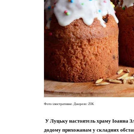
Фото ілюстративне. Джерело: ZIK
У Луцьку настоятель храму Іоанна Зл
додому прихожанам у складних обстав