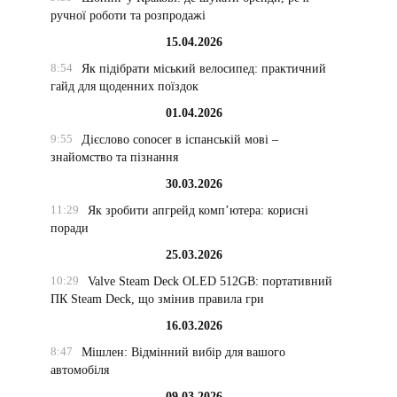
ручної роботи та розпродажі
15.04.2026
8:54
Як підібрати міський велосипед: практичний
гайд для щоденних поїздок
01.04.2026
9:55
Дієслово conocer в іспанській мові –
знайомство та пізнання
30.03.2026
11:29
Як зробити апгрейд комп’ютера: корисні
поради
25.03.2026
10:29
Valve Steam Deck OLED 512GB: портативний
ПК Steam Deck, що змінив правила гри
16.03.2026
8:47
Мішлен: Відмінний вибір для вашого
автомобіля
09.03.2026