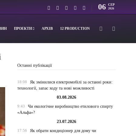
06
СЕР
2026
ВИН
ПРОЕКТИ
АРХІВ
12 PRODUCTION
і
Останні публікації
18:08
Як змінилися електромобілі за останні роки:
технології, запас ходу та нові можливості
03.08.2026
9:43
Чи екологічне виробництво етилового спирту
«Альфа»?
23.07.2026
17:56
Як обрати кондиціонер для дому чи