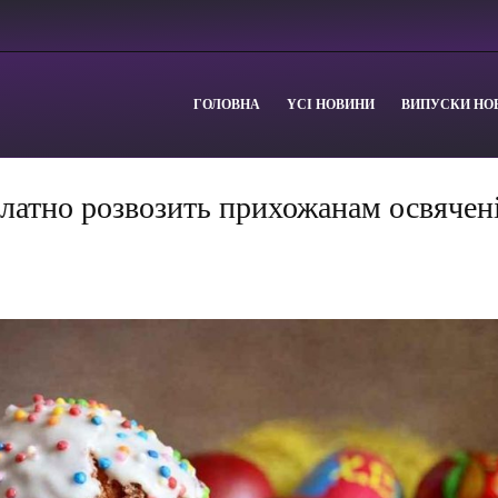
ГОЛОВНА
YСІ НОВИНИ
ВИПУСКИ НО
латно розвозить прихожанам освячен