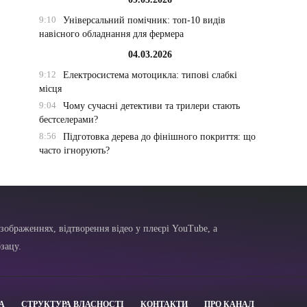
9:10
Універсальний помічник: топ-10 видів
навісного обладнання для фермера
04.03.2026
9:12
Електросистема мотоцикла: типові слабкі
місця
9:04
Чому сучасні детективи та трилери стають
бестселерами?
8:56
Підготовка дерева до фінішного покриття: що
часто ігнорують?
зображеннях, відтворення відео у плеєрі YouTube, а
зацу.
А
СТРУКТУРА ВЛАСНОСТІ
КОНТАКТИ
ПРО КАНАЛ