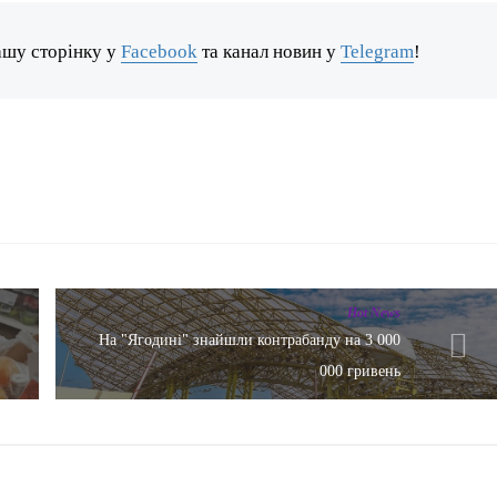
ашу сторінку у
Facebook
та канал новин у
Telegram
!
Hot News
На "Ягодині" знайшли контрабанду на 3 000
000 гривень