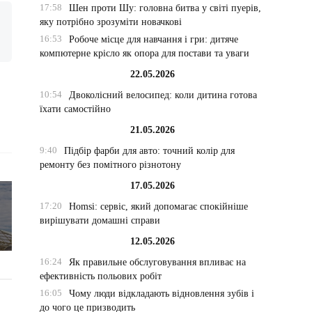
17:58
Шен проти Шу: головна битва у світі пуерів,
яку потрібно зрозуміти новачкові
16:53
Робоче місце для навчання і гри: дитяче
компютерне крісло як опора для постави та уваги
22.05.2026
10:54
Двоколісний велосипед: коли дитина готова
їхати самостійно
21.05.2026
9:40
Підбір фарби для авто: точний колір для
ремонту без помітного різнотону
17.05.2026
17:20
Homsi: сервіс, який допомагає спокійніше
вирішувати домашні справи
12.05.2026
16:24
Як правильне обслуговування впливає на
ефективність польових робіт
16:05
Чому люди відкладають відновлення зубів і
до чого це призводить