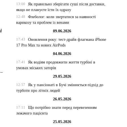
13:00
Як правильно зберігати суші після доставки,
якщо не плануєте їсти їх одразу
12:48
Флеболог: коли звертатися за наявності
варикозу та проблем із венами
і
09.06.2026
17:43
Оновлення року: тест-драйв флагмана iPhone
17 Pro Max та нових AirPods
04.06.2026
17:41
Як водіям продовжити життя турбіні в
умовах міських заторів
 –
29.05.2026
12:57
Як у пансіонаті в Бучі змінюється підхід до
турботи про літніх людей
26.05.2026
17:11
Що потрібно знати перед перевезенням
лежачого пацієнта
25.05.2026