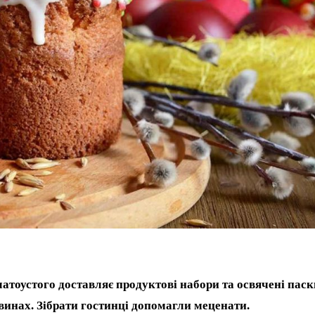
атоустого доставляє продуктові набори та освячені паск
инах. Зібрати гостинці допомагли меценати.