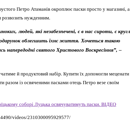
оустого Петро Атаманів окроплює паски просто у магазині, а
и розвозить нужденним.
ноких, людей, які незабезпечені, є в нас сироти, є кругл
подарунок облегшить їхнє життя. Хочеться такою
сь напередодні святого Христового Воскресіння”, –
учатиме й продуктовий набір. Купити їх допомогли меценати
и разом із освяченими пасками отець Петро везе своїм
роїцькому соборі Луцька освячуватимуть паски. ВІДЕО
84490/videos/2310300095929577/