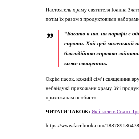
Настоятель храму святителя Іоанна Злат
потім їх разом з продуктовими наборам
“Багато в нас на парафії є оди
сироти. Хай цей маленький 
благодійною справою зайняти
каже священник.
Окрім пасок, кожній сім’ї священник вр
небайдужі прихожани храму. Усі продукт
прихожанам особисто.
ЧИТАТИ ТАКОЖ:
Як і коли в Свято-Т
https://www.facebook.com/18878918647