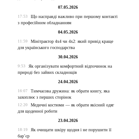
07.05.2026
17:53
Що насправді важливо при першому контакті
з професійним обладнанням
04.05.2026
11:59
Мінітрактор 4х4 чи 4х2: який привід краще
для українського господарства
30.04.2026
9:53
Як організувати комфортний відпочинок на
природі без зайвих складнощів
24.04.2026
16:07
Тимчасова дружина: як обрати книгу, яка
захоплює з перших сторінок
12:20
Медичні костюми — як обрати якісний одяг
для щоденної роботи
23.04.2026
18:19
Як очищати шкіру щодня і не порушити її
бар’єр