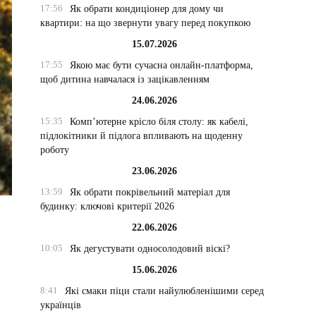
17:56
Як обрати кондиціонер для дому чи
квартири: на що звернути увагу перед покупкою
15.07.2026
17:55
Якою має бути сучасна онлайн-платформа,
щоб дитина навчалася із зацікавленням
24.06.2026
15:35
Комп’ютерне крісло біля столу: як кабелі,
підлокітники й підлога впливають на щоденну
роботу
23.06.2026
13:59
Як обрати покрівельний матеріал для
будинку: ключові критерії 2026
22.06.2026
10:05
Як дегустувати односолодовий віскі?
15.06.2026
8:41
Які смаки піци стали найулюбленішими серед
українців