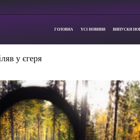
ГОЛОВНА
YСІ НОВИНИ
ВИПУСКИ НО
ляв у єгеря