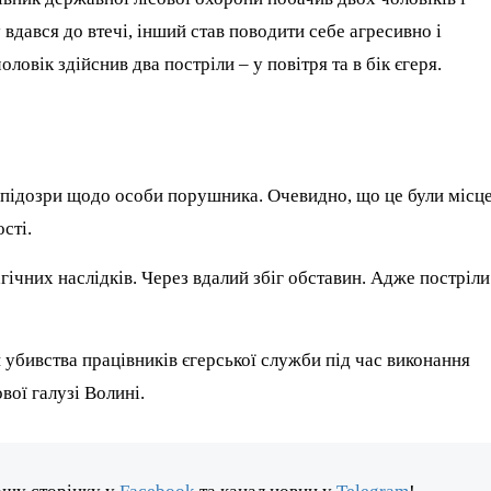
 вдався до втечі, інший став поводити себе агресивно і
ловік здійснив два постріли – у повітря та в бік єгеря.
є підозри щодо особи порушника. Очевидно, що це були місце
сті.
гічних наслідків. Через вдалий збіг обставин. Адже постріли
 убивства працівників єгерської служби під час виконання
ової галузі Волині.