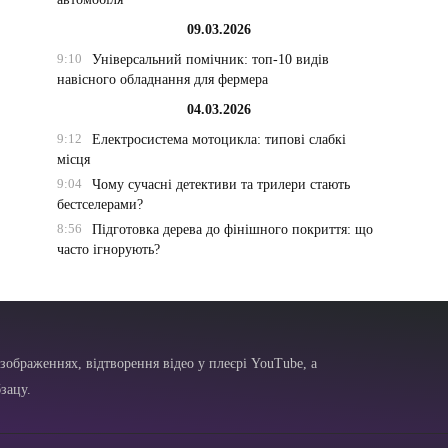
09.03.2026
9:10
Універсальний помічник: топ-10 видів
навісного обладнання для фермера
04.03.2026
9:12
Електросистема мотоцикла: типові слабкі
місця
9:04
Чому сучасні детективи та трилери стають
бестселерами?
8:56
Підготовка дерева до фінішного покриття: що
часто ігнорують?
зображеннях, відтворення відео у плеєрі YouTube, а
зацу.