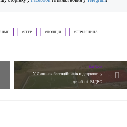
ашу сторінку у
Facebook
та канал новин у
Telegram
!
Е ЛМГ
#ЄГЕР
#ПОЛІЦІЯ
#СТРІЛЯНИНА
Hot News
У Липинах благодійників підозрюють у
дерибані. ВІДЕО