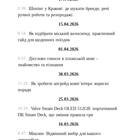
9:59
Шопінг у Кракові: де шукати бренди, речі
ручної роботи та розпродажі
15.04.2026
8:54
Як підібрати міський велосипед: практичний
гайд для щоденних поїздок
01.04.2026
9:55
Дієслово conocer в іспанській мові –
знайомство та пізнання
30.03.2026
11:29
Як зробити апгрейд комп’ютера: корисні
поради
25.03.2026
10:29
Valve Steam Deck OLED 512GB: портативний
ПК Steam Deck, що змінив правила гри
16.03.2026
8:47
Мішлен: Відмінний вибір для вашого
автомобіля