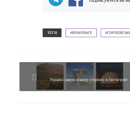
Підписуйтеся на н
ТЕГИ
#БРАКОНЬЄР
#ГОРОХІВСЬК
Hot News
Україна завела власну сторінку в Інстаграмі