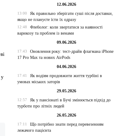
12.06.2026
13:00
Як правильно зберігати суші після доставки,
якщо не плануєте їсти їх одразу
12:48
Флеболог: коли звертатися за наявності
варикозу та проблем із венами
09.06.2026
17:43
Оновлення року: тест-драйв флагмана iPhone
ві
17 Pro Max та нових AirPods
04.06.2026
17:41
Як водіям продовжити життя турбіні в
 у
умовах міських заторів
29.05.2026
12:57
Як у пансіонаті в Бучі змінюється підхід до
турботи про літніх людей
26.05.2026
17:11
Що потрібно знати перед перевезенням
лежачого пацієнта