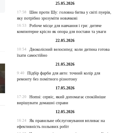
25.05.2026
17:58
Шен проти Шу: головна битва у світі пуерів,
яку потрібно зрозуміти новачкові
16:53
Робоче місце для навчання і гри: дитяче
компютерне крісло як опора для постави та уваги
22.05.2026
10:54
Двоколісний велосипед: коли дитина готова
їхати самостійно
21.05.2026
9:40
Підбір фарби для авто: точний колір для
ремонту без помітного різнотону
17.05.2026
17:20
Homsi: сервіс, який допомагає спокійніше
вирішувати домашні справи
12.05.2026
16:24
Як правильне обслуговування впливає на
ефективність польових робіт