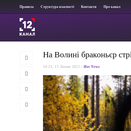
Правила
Структура власності
Контакти
Про канал
На Волині браконьєр стрі
14:33, 15 Липня 2021 /
Hot News