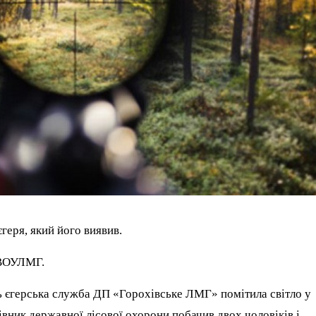
єгеря, який його виявив.
 ВОУЛМГ.
ь єгерська служба ДП «Горохівське ЛМГ» помітила світло у
івник державної лісової охорони побачив двох чоловіків і