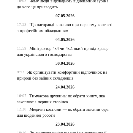
16:05
Чому люди відкладають відновлення зубів і
до чого це призводить
07.05.2026
17:53
Що насправді важливо при першому контакті
з професійним обладнанням
04.05.2026
11:59
Мінітрактор 4х4 чи 4х2: який привід краще
для українського господарства
30.04.2026
9:53
Як організувати комфортний відпочинок на
природі без зайвих складнощів
24.04.2026
16:07
Тимчасова дружина: як обрати книгу, яка
захоплює з перших сторінок
12:20
Медичні костюми — як обрати якісний одяг
для щоденної роботи
23.04.2026
18:19