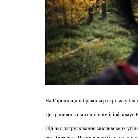
На Горохівщині браконьєр стріляв у бік 
Це трапилось сьогодні вночі, інформує
Під час патрулювання мисливських угід
полі біля лісу. Підійшовши ближче, прац