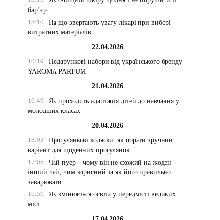
Як очищати шкіру щодня і не порушити її
бар’єр
18:10
На що звертають увагу лікарі при виборі
витратних матеріалів
22.04.2026
10:19
Подарункові набори від українського бренду
YAROMA PARFUM
21.04.2026
16:49
Як проходить адаптація дітей до навчання у
молодших класах
20.04.2026
18:03
Прогулянкові коляски: як обрати зручний
варіант для щоденних прогулянок
17:06
Чай пуер – чому він не схожий на жоден
інший чай, чим корисний та як його правильно
заварювати
16:59
Як змінюється освіта у передмісті великих
міст
17.04.2026