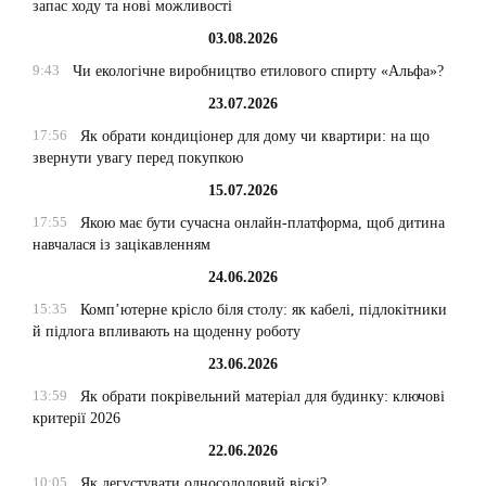
запас ходу та нові можливості
03.08.2026
9:43
Чи екологічне виробництво етилового спирту «Альфа»?
23.07.2026
17:56
Як обрати кондиціонер для дому чи квартири: на що
звернути увагу перед покупкою
15.07.2026
17:55
Якою має бути сучасна онлайн-платформа, щоб дитина
навчалася із зацікавленням
24.06.2026
15:35
Комп’ютерне крісло біля столу: як кабелі, підлокітники
й підлога впливають на щоденну роботу
23.06.2026
13:59
Як обрати покрівельний матеріал для будинку: ключові
критерії 2026
22.06.2026
10:05
Як дегустувати односолодовий віскі?