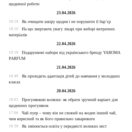
щоденної роботи
23.04.2026
18:19
Як очищати шкіру щодня і не порушити її бар’єр
18:10
На що звертають увагу лікарі при виборі витратних
матеріалів
22.04.2026
10:19
Подарункові набори від українського бренду YAROMA
PARFUM
21.04.2026
16:49
Як проходить адаптація дітей до навчання у молодших
класах
20.04.2026
18:03
Прогулянкові коляски: як обрати зручний варіант для
щоденних прогулянок
17:06
Чай пуер – чому він не схожий на жоден інший чай,
чим корисний та як його правильно заварювати
16:59
Як змінюється освіта у передмісті великих міст