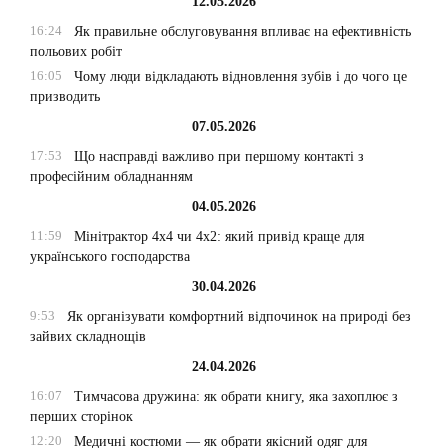
12.05.2026
16:24
Як правильне обслуговування впливає на ефективність
польових робіт
16:05
Чому люди відкладають відновлення зубів і до чого це
призводить
07.05.2026
17:53
Що насправді важливо при першому контакті з
професійним обладнанням
04.05.2026
11:59
Мінітрактор 4х4 чи 4х2: який привід краще для
українського господарства
30.04.2026
9:53
Як організувати комфортний відпочинок на природі без
зайвих складнощів
24.04.2026
16:07
Тимчасова дружина: як обрати книгу, яка захоплює з
перших сторінок
12:20
Медичні костюми — як обрати якісний одяг для