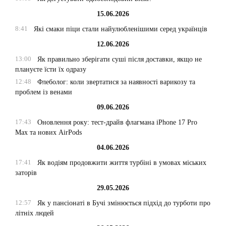
15.06.2026
8:41
Які смаки піци стали найулюбленішими серед українців
12.06.2026
13:00
Як правильно зберігати суші після доставки, якщо не
плануєте їсти їх одразу
12:48
Флеболог: коли звертатися за наявності варикозу та
проблем із венами
09.06.2026
17:43
Оновлення року: тест-драйв флагмана iPhone 17 Pro
Max та нових AirPods
04.06.2026
17:41
Як водіям продовжити життя турбіні в умовах міських
заторів
29.05.2026
12:57
Як у пансіонаті в Бучі змінюється підхід до турботи про
літніх людей