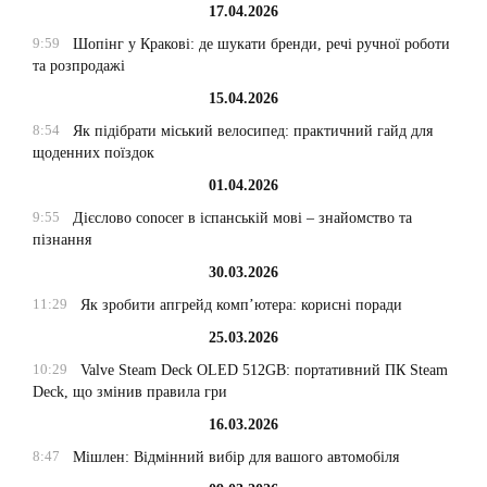
17.04.2026
9:59
Шопінг у Кракові: де шукати бренди, речі ручної роботи
та розпродажі
15.04.2026
8:54
Як підібрати міський велосипед: практичний гайд для
щоденних поїздок
01.04.2026
9:55
Дієслово conocer в іспанській мові – знайомство та
пізнання
30.03.2026
11:29
Як зробити апгрейд комп’ютера: корисні поради
25.03.2026
10:29
Valve Steam Deck OLED 512GB: портативний ПК Steam
Deck, що змінив правила гри
16.03.2026
8:47
Мішлен: Відмінний вибір для вашого автомобіля