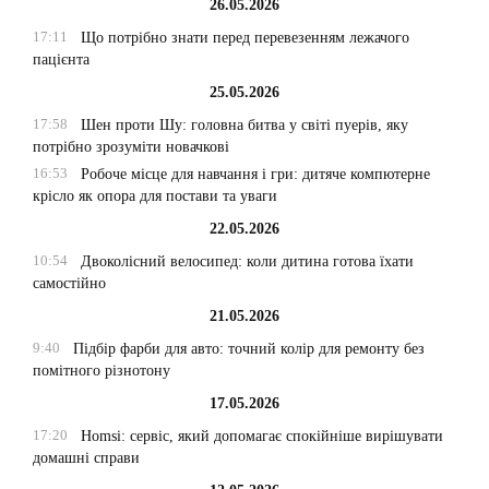
26.05.2026
17:11
Що потрібно знати перед перевезенням лежачого
пацієнта
25.05.2026
17:58
Шен проти Шу: головна битва у світі пуерів, яку
потрібно зрозуміти новачкові
16:53
Робоче місце для навчання і гри: дитяче компютерне
крісло як опора для постави та уваги
22.05.2026
10:54
Двоколісний велосипед: коли дитина готова їхати
самостійно
21.05.2026
9:40
Підбір фарби для авто: точний колір для ремонту без
помітного різнотону
17.05.2026
17:20
Homsi: сервіс, який допомагає спокійніше вирішувати
домашні справи