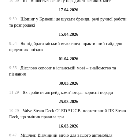
16:59
Як змінюється освіта у передмісті великих міст
17.04.2026
9:59
Шопінг у Кракові: де шукати бренди, речі ручної роботи
та розпродажі
15.04.2026
8:54
Як підібрати міський велосипед: практичний гайд для
щоденних поїздок
01.04.2026
9:55
Дієслово conocer в іспанській мові – знайомство та
пізнання
30.03.2026
11:29
Як зробити апгрейд комп’ютера: корисні поради
25.03.2026
10:29
Valve Steam Deck OLED 512GB: портативний ПК Steam
Deck, що змінив правила гри
16.03.2026
8:47
Мішлен: Відмінний вибір для вашого автомобіля