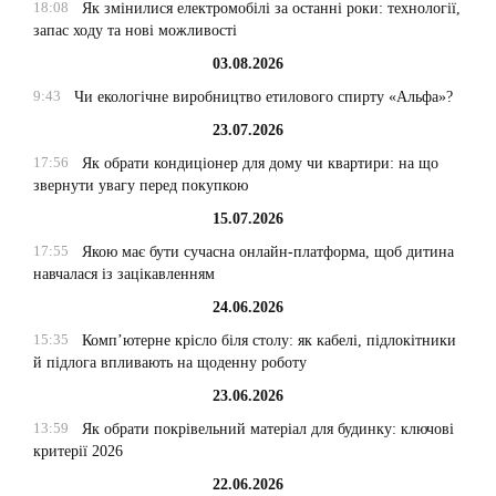
18:08
Як змінилися електромобілі за останні роки: технології,
запас ходу та нові можливості
03.08.2026
9:43
Чи екологічне виробництво етилового спирту «Альфа»?
23.07.2026
17:56
Як обрати кондиціонер для дому чи квартири: на що
звернути увагу перед покупкою
15.07.2026
17:55
Якою має бути сучасна онлайн-платформа, щоб дитина
навчалася із зацікавленням
24.06.2026
15:35
Комп’ютерне крісло біля столу: як кабелі, підлокітники
й підлога впливають на щоденну роботу
23.06.2026
13:59
Як обрати покрівельний матеріал для будинку: ключові
критерії 2026
22.06.2026