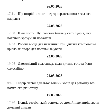
26.05.2026
17:11
Що потрібно знати перед перевезенням лежачого
пацієнта
25.05.2026
17:58
Шен проти Шу: головна битва у світі пуерів, яку
потрібно зрозуміти новачкові
16:53
Робоче місце для навчання і гри: дитяче компютерне
крісло як опора для постави та уваги
22.05.2026
10:54
Двоколісний велосипед: коли дитина готова їхати
самостійно
21.05.2026
9:40
Підбір фарби для авто: точний колір для ремонту без
помітного різнотону
17.05.2026
17:20
Homsi: сервіс, який допомагає спокійніше вирішувати
домашні справи