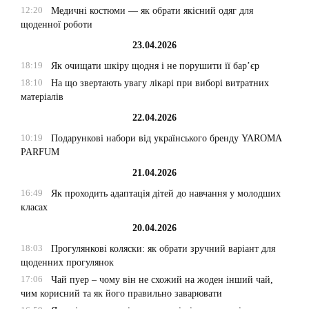
12:20
Медичні костюми — як обрати якісний одяг для
щоденної роботи
23.04.2026
18:19
Як очищати шкіру щодня і не порушити її бар’єр
18:10
На що звертають увагу лікарі при виборі витратних
матеріалів
22.04.2026
10:19
Подарункові набори від українського бренду YAROMA
PARFUM
21.04.2026
16:49
Як проходить адаптація дітей до навчання у молодших
класах
20.04.2026
18:03
Прогулянкові коляски: як обрати зручний варіант для
щоденних прогулянок
17:06
Чай пуер – чому він не схожий на жоден інший чай,
чим корисний та як його правильно заварювати