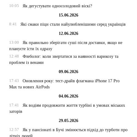
10:05
Як дегустувати односолодовий віскі?
15.06.2026
8:41
Які смаки піци стали найулюбленішими серед українців
12.06.2026
13:00
Як правильно зберігати суші після доставки, якщо не
плануєте їсти їх одразу
12:48
Флеболог: коли звертатися за наявності варикозу та
проблем із венами
09.06.2026
17:43
Оновлення року: тест-драйв флагмана iPhone 17 Pro
Max та нових AirPods
04.06.2026
17:41
Як водіям продовжити життя турбіні в умовах міських
заторів
29.05.2026
12:57
Як у пансіонаті в Бучі змінюється підхід до турботи про
літніх людей