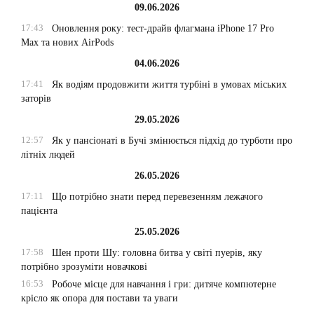
09.06.2026
17:43
Оновлення року: тест-драйв флагмана iPhone 17 Pro
Max та нових AirPods
04.06.2026
17:41
Як водіям продовжити життя турбіні в умовах міських
заторів
29.05.2026
12:57
Як у пансіонаті в Бучі змінюється підхід до турботи про
літніх людей
26.05.2026
17:11
Що потрібно знати перед перевезенням лежачого
пацієнта
25.05.2026
17:58
Шен проти Шу: головна битва у світі пуерів, яку
потрібно зрозуміти новачкові
16:53
Робоче місце для навчання і гри: дитяче компютерне
крісло як опора для постави та уваги