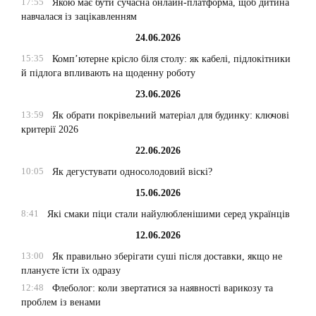
17:55
Якою має бути сучасна онлайн-платформа, щоб дитина
навчалася із зацікавленням
24.06.2026
15:35
Комп’ютерне крісло біля столу: як кабелі, підлокітники
й підлога впливають на щоденну роботу
23.06.2026
13:59
Як обрати покрівельний матеріал для будинку: ключові
критерії 2026
22.06.2026
10:05
Як дегустувати односолодовий віскі?
15.06.2026
8:41
Які смаки піци стали найулюбленішими серед українців
12.06.2026
13:00
Як правильно зберігати суші після доставки, якщо не
плануєте їсти їх одразу
12:48
Флеболог: коли звертатися за наявності варикозу та
проблем із венами