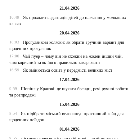
21.04.2026
16:49
Як проходить адаптація дітей до навчання у молодших
класах
20.04.2026
18:03
Прогулянкові коляски: як обрати зручний варіант для
щоденних прогулянок
17:06
Чай пуер – чому він не схожий на жоден інший чай,
чим корисний та як його правильно заварювати
16:59
Як змінюється освіта у передмісті великих міст
17.04.2026
9:59
Шопінг у Кракові: де шукати бренди, речі ручної роботи
та розпродажі
15.04.2026
8:54
Як підібрати міський велосипед: практичний гайд для
щоденних поїздок
01.04.2026
9:55
Дієслово conocer в іспанській мові – знайомство та