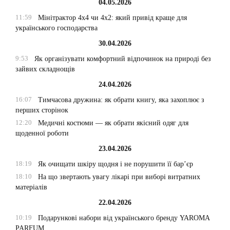
04.05.2026
11:59
Мінітрактор 4х4 чи 4х2: який привід краще для
українського господарства
30.04.2026
9:53
Як організувати комфортний відпочинок на природі без
зайвих складнощів
24.04.2026
16:07
Тимчасова дружина: як обрати книгу, яка захоплює з
перших сторінок
12:20
Медичні костюми — як обрати якісний одяг для
щоденної роботи
23.04.2026
18:19
Як очищати шкіру щодня і не порушити її бар’єр
18:10
На що звертають увагу лікарі при виборі витратних
матеріалів
22.04.2026
10:19
Подарункові набори від українського бренду YAROMA
PARFUM