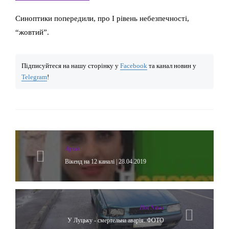
Синоптики попередили, про I рівень небезпечності,
“жовтий”.
Підписуйтеся на нашу сторінку у
Facebook
та канал новин у
Telegram
!
Архів
Вікенд на 12 каналі | 28.04.2019
Hot News
У Луцьку - смертельна аварія. ФОТО