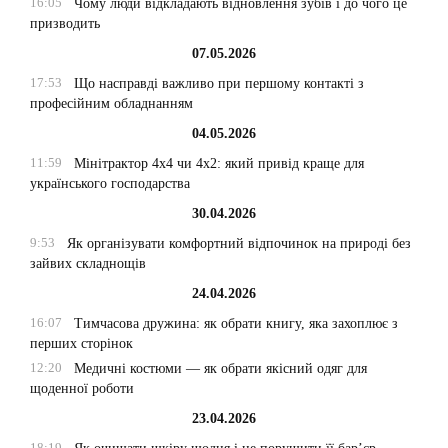
16:05
Чому люди відкладають відновлення зубів і до чого це
призводить
07.05.2026
17:53
Що насправді важливо при першому контакті з
професійним обладнанням
04.05.2026
11:59
Мінітрактор 4х4 чи 4х2: який привід краще для
українського господарства
30.04.2026
9:53
Як організувати комфортний відпочинок на природі без
зайвих складнощів
24.04.2026
16:07
Тимчасова дружина: як обрати книгу, яка захоплює з
перших сторінок
12:20
Медичні костюми — як обрати якісний одяг для
щоденної роботи
23.04.2026
18:19