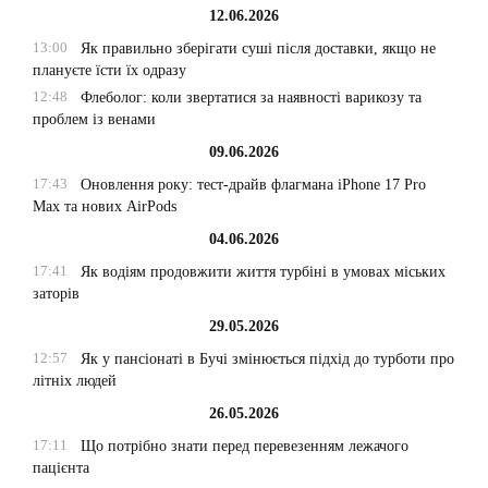
12.06.2026
13:00
Як правильно зберігати суші після доставки, якщо не
плануєте їсти їх одразу
12:48
Флеболог: коли звертатися за наявності варикозу та
проблем із венами
09.06.2026
17:43
Оновлення року: тест-драйв флагмана iPhone 17 Pro
Max та нових AirPods
04.06.2026
17:41
Як водіям продовжити життя турбіні в умовах міських
заторів
29.05.2026
12:57
Як у пансіонаті в Бучі змінюється підхід до турботи про
літніх людей
26.05.2026
17:11
Що потрібно знати перед перевезенням лежачого
пацієнта