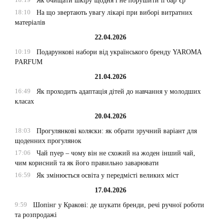
Як очищати шкіру щодня і не порушити її бар’єр
18:10
На що звертають увагу лікарі при виборі витратних
матеріалів
22.04.2026
10:19
Подарункові набори від українського бренду YAROMA
PARFUM
21.04.2026
16:49
Як проходить адаптація дітей до навчання у молодших
класах
20.04.2026
18:03
Прогулянкові коляски: як обрати зручний варіант для
щоденних прогулянок
17:06
Чай пуер – чому він не схожий на жоден інший чай,
чим корисний та як його правильно заварювати
16:59
Як змінюється освіта у передмісті великих міст
17.04.2026
9:59
Шопінг у Кракові: де шукати бренди, речі ручної роботи
та розпродажі