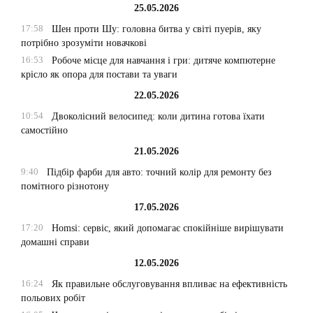
25.05.2026
17:58
Шен проти Шу: головна битва у світі пуерів, яку
потрібно зрозуміти новачкові
16:53
Робоче місце для навчання і гри: дитяче компютерне
крісло як опора для постави та уваги
22.05.2026
10:54
Двоколісний велосипед: коли дитина готова їхати
самостійно
21.05.2026
9:40
Підбір фарби для авто: точний колір для ремонту без
помітного різнотону
17.05.2026
17:20
Homsi: сервіс, який допомагає спокійніше вирішувати
домашні справи
12.05.2026
16:24
Як правильне обслуговування впливає на ефективність
польових робіт