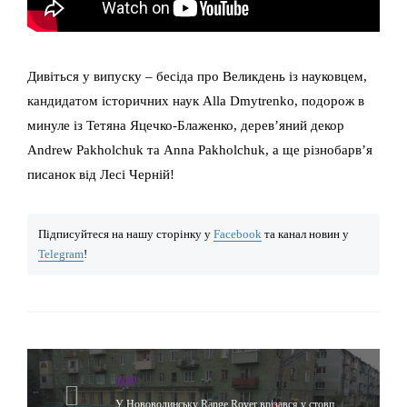
Дивіться у випуску – бесіда про Великдень із науковцем,
кандидатом історичних наук Alla Dmytrenko, подорож в
минуле із Тетяна Яцечко-Блаженко, дерев’яний декор
Andrew Pakholchuk та Anna Pakholchuk, а ще різнобарв’я
писанок від Лесі Черній!
Підписуйтеся на нашу сторінку у
Facebook
та канал новин у
Telegram
!
TOP
У Нововолинську Range Rover врізався у стовп