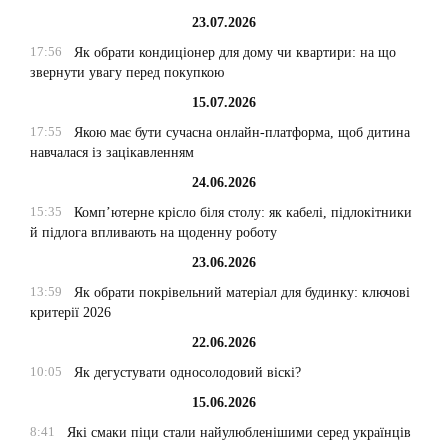
23.07.2026
17:56
Як обрати кондиціонер для дому чи квартири: на що
звернути увагу перед покупкою
15.07.2026
17:55
Якою має бути сучасна онлайн-платформа, щоб дитина
навчалася із зацікавленням
24.06.2026
15:35
Комп’ютерне крісло біля столу: як кабелі, підлокітники
й підлога впливають на щоденну роботу
23.06.2026
13:59
Як обрати покрівельний матеріал для будинку: ключові
критерії 2026
22.06.2026
10:05
Як дегустувати односолодовий віскі?
15.06.2026
8:41
Які смаки піци стали найулюбленішими серед українців