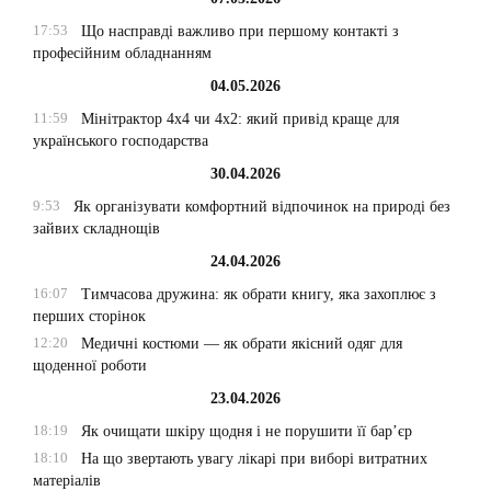
17:53
Що насправді важливо при першому контакті з
професійним обладнанням
04.05.2026
11:59
Мінітрактор 4х4 чи 4х2: який привід краще для
українського господарства
30.04.2026
9:53
Як організувати комфортний відпочинок на природі без
зайвих складнощів
24.04.2026
16:07
Тимчасова дружина: як обрати книгу, яка захоплює з
перших сторінок
12:20
Медичні костюми — як обрати якісний одяг для
щоденної роботи
23.04.2026
18:19
Як очищати шкіру щодня і не порушити її бар’єр
18:10
На що звертають увагу лікарі при виборі витратних
матеріалів