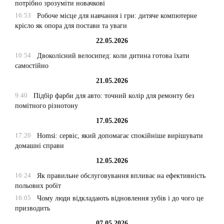
потрібно зрозуміти новачкові
16:53
Робоче місце для навчання і гри: дитяче компютерне
крісло як опора для постави та уваги
22.05.2026
10:54
Двоколісний велосипед: коли дитина готова їхати
самостійно
21.05.2026
9:40
Підбір фарби для авто: точний колір для ремонту без
помітного різнотону
17.05.2026
17:20
Homsi: сервіс, який допомагає спокійніше вирішувати
домашні справи
12.05.2026
16:24
Як правильне обслуговування впливає на ефективність
польових робіт
16:05
Чому люди відкладають відновлення зубів і до чого це
призводить
07.05.2026