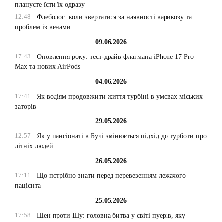
плануєте їсти їх одразу
12:48
Флеболог: коли звертатися за наявності варикозу та
проблем із венами
09.06.2026
17:43
Оновлення року: тест-драйв флагмана iPhone 17 Pro
Max та нових AirPods
04.06.2026
17:41
Як водіям продовжити життя турбіні в умовах міських
заторів
29.05.2026
12:57
Як у пансіонаті в Бучі змінюється підхід до турботи про
літніх людей
26.05.2026
17:11
Що потрібно знати перед перевезенням лежачого
пацієнта
25.05.2026
17:58
Шен проти Шу: головна битва у світі пуерів, яку