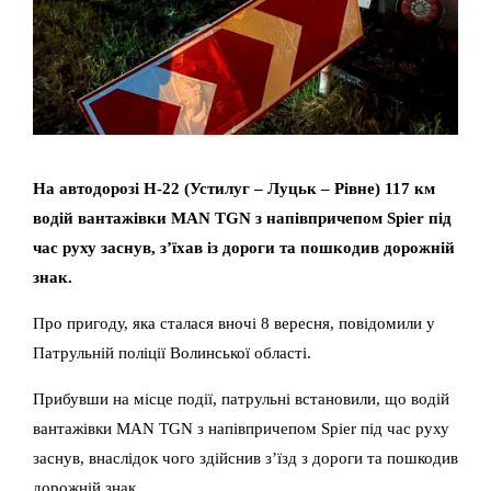
На автодорозі Н-22 (Устилуг – Луцьк – Рівне) 117 км
водій вантажівки MAN TGN з напівпричепом Spier під
час руху заснув, з’їхав із дороги та пошкодив дорожній
знак.
Про пригоду, яка сталася вночі 8 вересня, повідомили у
Патрульній поліції Волинської області.
Прибувши на місце події, патрульні встановили, що водій
вантажівки MAN TGN з напівпричепом Spier під час руху
заснув, внаслідок чого здійснив з’їзд з дороги та пошкодив
дорожній знак.