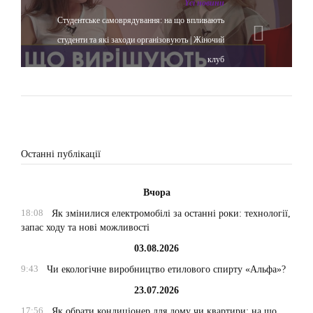
Yсі новини
Студентське самоврядування: на що впливають
студенти та які заходи організовують | Жіночий
клуб
Останні публікації
Вчора
18:08
Як змінилися електромобілі за останні роки: технології,
запас ходу та нові можливості
03.08.2026
9:43
Чи екологічне виробництво етилового спирту «Альфа»?
23.07.2026
17:56
Як обрати кондиціонер для дому чи квартири: на що