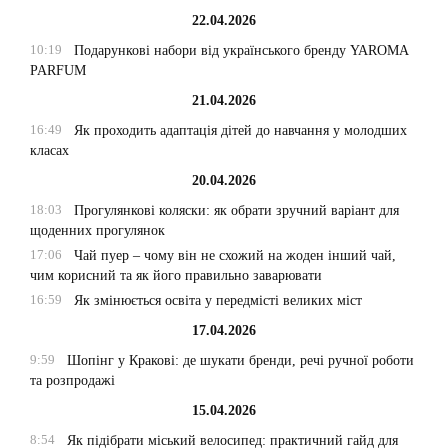
22.04.2026
10:19
Подарункові набори від українського бренду YAROMA
PARFUM
21.04.2026
16:49
Як проходить адаптація дітей до навчання у молодших
класах
20.04.2026
18:03
Прогулянкові коляски: як обрати зручний варіант для
щоденних прогулянок
17:06
Чай пуер – чому він не схожий на жоден інший чай,
чим корисний та як його правильно заварювати
16:59
Як змінюється освіта у передмісті великих міст
17.04.2026
9:59
Шопінг у Кракові: де шукати бренди, речі ручної роботи
та розпродажі
15.04.2026
8:54
Як підібрати міський велосипед: практичний гайд для