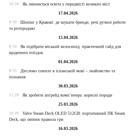
16:59
Як змінюється освіта у передмісті великих міст
17.04.2026
9:59
Шопінг у Кракові: де шукати бренди, речі ручної роботи
та розпродажі
15.04.2026
8:54
Як підібрати міський велосипед: практичний гайд для
щоденних поїздок
01.04.2026
9:55
Дієслово conocer в іспанській мові – знайомство та
пізнання
30.03.2026
11:29
Як зробити апгрейд комп’ютера: корисні поради
25.03.2026
10:29
Valve Steam Deck OLED 512GB: портативний ПК Steam
Deck, що змінив правила гри
16.03.2026