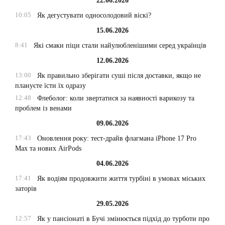
22.06.2026
10:05
Як дегустувати односолодовий віскі?
15.06.2026
8:41
Які смаки піци стали найулюбленішими серед українців
12.06.2026
13:00
Як правильно зберігати суші після доставки, якщо не
плануєте їсти їх одразу
12:48
Флеболог: коли звертатися за наявності варикозу та
проблем із венами
09.06.2026
17:43
Оновлення року: тест-драйв флагмана iPhone 17 Pro
Max та нових AirPods
04.06.2026
17:41
Як водіям продовжити життя турбіні в умовах міських
заторів
29.05.2026
12:57
Як у пансіонаті в Бучі змінюється підхід до турботи про