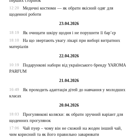
перших сторінок
12:20
Медичні костюми — як обрати якісний одяг для
щоденної роботи
23.04.2026
18:19
Як очищати шкіру щодня і не порушити її бар’єр
18:10
На що звертають увагу лікарі при виборі витратних
матеріалів
22.04.2026
10:19
Подарункові набори від українського бренду YAROMA
PARFUM
21.04.2026
16:49
Як проходить адаптація дітей до навчання у молодших
класах
20.04.2026
18:03
Прогулянкові коляски: як обрати зручний варіант для
щоденних прогулянок
17:06
Чай пуер – чому він не схожий на жоден інший чай,
чим корисний та як його правильно заварювати