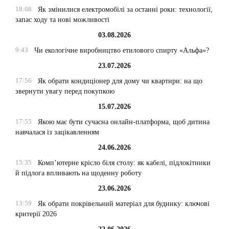
18:08
Як змінилися електромобілі за останні роки: технології,
запас ходу та нові можливості
03.08.2026
9:43
Чи екологічне виробництво етилового спирту «Альфа»?
23.07.2026
17:56
Як обрати кондиціонер для дому чи квартири: на що
звернути увагу перед покупкою
15.07.2026
17:55
Якою має бути сучасна онлайн-платформа, щоб дитина
навчалася із зацікавленням
24.06.2026
15:35
Комп’ютерне крісло біля столу: як кабелі, підлокітники
й підлога впливають на щоденну роботу
23.06.2026
13:59
Як обрати покрівельний матеріал для будинку: ключові
критерії 2026