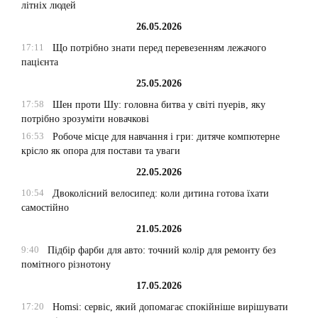
літніх людей
26.05.2026
17:11
Що потрібно знати перед перевезенням лежачого
пацієнта
25.05.2026
17:58
Шен проти Шу: головна битва у світі пуерів, яку
потрібно зрозуміти новачкові
16:53
Робоче місце для навчання і гри: дитяче компютерне
крісло як опора для постави та уваги
22.05.2026
10:54
Двоколісний велосипед: коли дитина готова їхати
самостійно
21.05.2026
9:40
Підбір фарби для авто: точний колір для ремонту без
помітного різнотону
17.05.2026
17:20
Homsi: сервіс, який допомагає спокійніше вирішувати