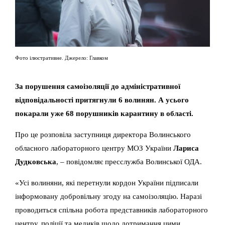
Фото ілюстративне. Джерело: Главком
За порушення самоізоляції до адміністративної
відповідальності притягнули 6 волинян. А усього
покарали уже 68 порушників карантину в області.
Про це розповіла заступниця директора Волинського
обласного лабораторного центру МОЗ України
Лариса
Дудковська
, – повідомляє пресслужба Волинської ОДА.
«Усі волиняни, які перетнули кордон України підписали
інформовану добровільну згоду на самоізоляцію. Наразі
проводиться спільна робота представників лабораторного
центру, поліції та медиків щодо дотримання цими