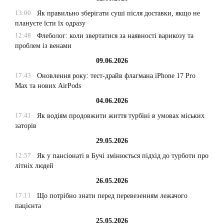
13:00
Як правильно зберігати суші після доставки, якщо не
плануєте їсти їх одразу
12:48
Флеболог: коли звертатися за наявності варикозу та
проблем із венами
09.06.2026
17:43
Оновлення року: тест-драйв флагмана iPhone 17 Pro
Max та нових AirPods
04.06.2026
17:41
Як водіям продовжити життя турбіні в умовах міських
заторів
29.05.2026
12:57
Як у пансіонаті в Бучі змінюється підхід до турботи про
літніх людей
26.05.2026
17:11
Що потрібно знати перед перевезенням лежачого
пацієнта
25.05.2026