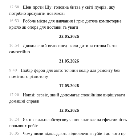
17:58
Шен проти Шу: головна битва у світі пуерів, яку
потрібно зрозуміти новачкові
16:53
Робоче місце для навчання і гри: дитяче компютерне
крісло як опора для постави та уваги
22.05.2026
10:54
Двоколісний велосипед: коли дитина готова їхати
самостійно
21.05.2026
9:40
Підбір фарби для авто: точний колір для ремонту без
помітного різнотону
17.05.2026
17:20
Homsi: сервіс, який допомагає спокійніше вирішувати
домашні справи
12.05.2026
16:24
Як правильне обслуговування впливає на ефективність
польових робіт
16:05
Чому люди відкладають відновлення зубів і до чого це