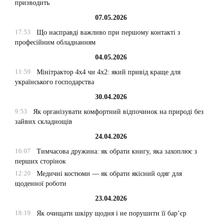
призводить
07.05.2026
17:53
Що насправді важливо при першому контакті з
професійним обладнанням
04.05.2026
11:59
Мінітрактор 4х4 чи 4х2: який привід краще для
українського господарства
30.04.2026
9:53
Як організувати комфортний відпочинок на природі без
зайвих складнощів
24.04.2026
16:07
Тимчасова дружина: як обрати книгу, яка захоплює з
перших сторінок
12:20
Медичні костюми — як обрати якісний одяг для
щоденної роботи
23.04.2026
18:19
Як очищати шкіру щодня і не порушити її бар’єр