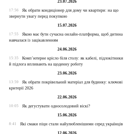
23.07.2026
17:56
Як обрати кондиціонер для дому чи квартири: на що
звернути увагу перед покупкою
15.07.2026
17:55
Якою має бути сучасна онлайн-платформа, щоб дитина
навчалася із зацікавленням
24.06.2026
15:35
Комп’ютерне крісло біля столу: як кабелі, підлокітники
й підлога впливають на щоденну роботу
23.06.2026
13:59
Як обрати покрівельний матеріал для будинку: ключові
критерії 2026
22.06.2026
10:05
Як дегустувати односолодовий віскі?
15.06.2026
8:41
Які смаки піци стали найулюбленішими серед українців
12.06.2026