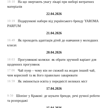
18:10
На що звертають увагу лікарі при виборі витратних
матеріалів
22.04.2026
10:19
Подарункові набори від українського бренду YAROMA
PARFUM
21.04.2026
16:49
Як проходить адаптація дітей до навчання у молодших
класах
20.04.2026
18:03
Прогулянкові коляски: як обрати зручний варіант для
щоденних прогулянок
17:06
Чай пуер – чому він не схожий на жоден інший чай,
чим корисний та як його правильно заварювати
16:59
Як змінюється освіта у передмісті великих міст
17.04.2026
9:59
Шопінг у Кракові: де шукати бренди, речі ручної роботи
та розпродажі
15.04.2026