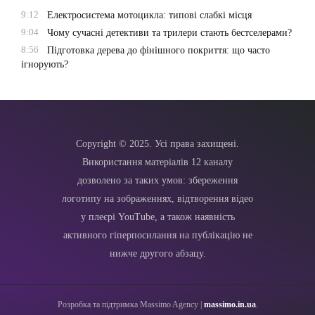
9:12
Електросистема мотоцикла: типові слабкі місця
9:04
Чому сучасні детективи та трилери стають бестселерами?
8:56
Підготовка дерева до фінішного покриття: що часто
ігнорують?
Copyright © 2025. Усі права захищені.
Використання матеріалів 12 каналу
дозволено за таких умов: збереження
логотипу на зображеннях, відтворення відео
у плеєрі YouTube, а також наявність
активного гіперпосилання на публікацію не
нижче другого абзацу.
Розробка та підтримка Massimo Agency |
massimo.in.ua
.