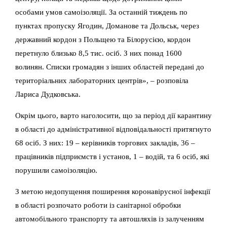
особами умов самоізоляції. За останній тиждень по
пунктах пропуску Ягодин, Доманове та Дольськ, через
державний кордон з Польщею та Білорусією, кордон
перетнуло близько 8,5 тис. осіб. З них понад 1600
волинян. Списки громадян з інших областей передані до
територіальних лабораторних центрів», – розповіла
Лариса Дудковська.
Окрім цього, варто наголосити, що за період дії карантину
в області до адміністративної відповідальності притягнуто
68 осіб. З них: 19 – керівників торгових закладів, 36 –
працівників підприємств і установ, 1 – водій, та 6 осіб, які
порушили самоізоляцію.
З метою недопущення поширення коронавірусної інфекції
в області розпочато роботи із санітарної обробки
автомобільного транспорту та автошляхів із залученням