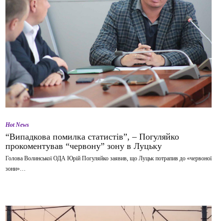
Hot News
“Випадкова помилка статистів”, – Погуляйко
прокоментував “червону” зону в Луцьку
Голова Волинської ОДА Юрій Погуляйко заявив, що Луцьк потрапив до «червоної
зони»…