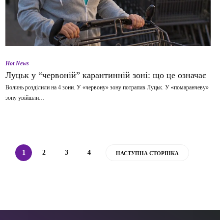
Hot News
Луцьк у “червоній” карантинній зоні: що це означає
Волинь розділили на 4 зони. У «червону» зону потрапив Луцьк. У «помаранчеву»
зону увійшли…
1
2
3
4
НАСТУПНА СТОРІНКА