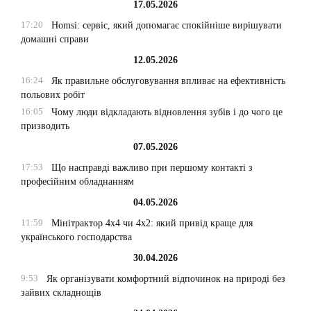
17.05.2026
17:20
Homsi: сервіс, який допомагає спокійніше вирішувати
домашні справи
12.05.2026
16:24
Як правильне обслуговування впливає на ефективність
польових робіт
16:05
Чому люди відкладають відновлення зубів і до чого це
призводить
07.05.2026
17:53
Що насправді важливо при першому контакті з
професійним обладнанням
04.05.2026
11:59
Мінітрактор 4х4 чи 4х2: який привід краще для
українського господарства
30.04.2026
9:53
Як організувати комфортний відпочинок на природі без
зайвих складнощів