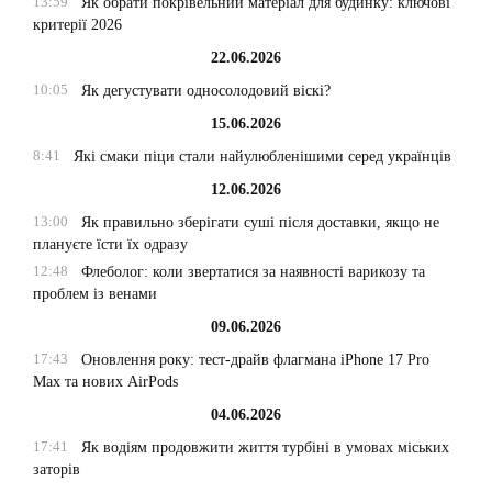
13:59
Як обрати покрівельний матеріал для будинку: ключові
критерії 2026
22.06.2026
10:05
Як дегустувати односолодовий віскі?
15.06.2026
8:41
Які смаки піци стали найулюбленішими серед українців
12.06.2026
13:00
Як правильно зберігати суші після доставки, якщо не
плануєте їсти їх одразу
12:48
Флеболог: коли звертатися за наявності варикозу та
проблем із венами
09.06.2026
17:43
Оновлення року: тест-драйв флагмана iPhone 17 Pro
Max та нових AirPods
04.06.2026
17:41
Як водіям продовжити життя турбіні в умовах міських
заторів