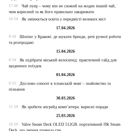
17:06
Чай пуер – чому він не схожий на жоден інший чай,
чим корисний та як його правильно заварювати
16:59
Як змінюється освіта у передмісті великих міст
17.04.2026
9:59
Шопінг у Кракові: де шукати бренди, речі ручної роботи
та розпродажі
15.04.2026
8:54
Як підібрати міський велосипед: практичний гайд для
щоденних поїздок
01.04.2026
9:55
Дієслово conocer в іспанській мові – знайомство та
пізнання
30.03.2026
11:29
Як зробити апгрейд комп’ютера: корисні поради
25.03.2026
10:29
Valve Steam Deck OLED 512GB: портативний ПК Steam
Deck, що змінив правила гри