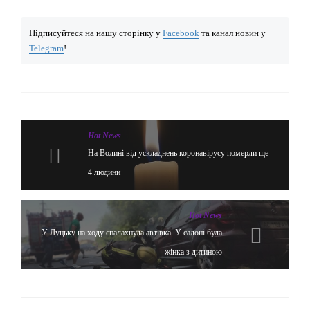
Підписуйтеся на нашу сторінку у
Facebook
та канал новин у
Telegram
!
Hot News
На Волині від ускладнень коронавірусу померли ще
4 людини
Hot News
У Луцьку на ходу спалахнула автівка. У салоні була
жінка з дитиною