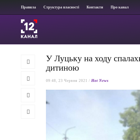
Правила
Структура власності
Контакти
Про канал
У Луцьку на ходу спалахн
дитиною
09:48, 23 Червня 2021 /
Hot News