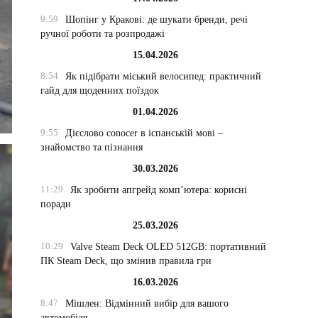
9:59
Шопінг у Кракові: де шукати бренди, речі
ручної роботи та розпродажі
15.04.2026
8:54
Як підібрати міський велосипед: практичний
гайд для щоденних поїздок
01.04.2026
9:55
Дієслово conocer в іспанській мові –
знайомство та пізнання
30.03.2026
11:29
Як зробити апгрейд комп’ютера: корисні
поради
25.03.2026
10:29
Valve Steam Deck OLED 512GB: портативний
ПК Steam Deck, що змінив правила гри
16.03.2026
8:47
Мішлен: Відмінний вибір для вашого
автомобіля