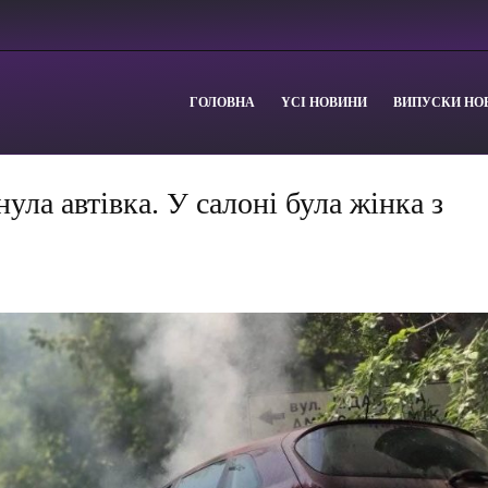
ГОЛОВНА
YСІ НОВИНИ
ВИПУСКИ НО
ула автівка. У салоні була жінка з