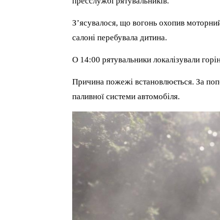
пресслужбі рятувальників.
З’ясувалося, що вогонь охопив моторний 
салоні перебувала дитина.
О 14:00 рятувальники локалізували горінн
Причина пожежі встановлюється. За поп
паливної системи автомобіля.