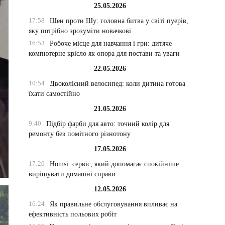
25.05.2026
17:58
Шен проти Шу: головна битва у світі пуерів,
яку потрібно зрозуміти новачкові
16:53
Робоче місце для навчання і гри: дитяче
компютерне крісло як опора для постави та уваги
22.05.2026
10:54
Двоколісний велосипед: коли дитина готова
їхати самостійно
21.05.2026
9:40
Підбір фарби для авто: точний колір для
ремонту без помітного різнотону
17.05.2026
17:20
Homsi: сервіс, який допомагає спокійніше
вирішувати домашні справи
12.05.2026
16:24
Як правильне обслуговування впливає на
ефективність польових робіт