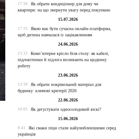
17:56
Як обрати кондиціонер для дому чи
квартири: на що звернути увагу перед покупкою
15.07.2026
17:55
Якою має бути сучасна онлайн-платформа,
щоб дитина навчалася із зацікавленням
24.06.2026
15:35
Комп’ютерне крісло біля столу: як кабелі,
підлокітники й підлога впливають на щоденну
роботу
23.06.2026
13:59
Як обрати покрівельний матеріал для
будинку: ключові критерії 2026
22.06.2026
10:05
Як дегустувати односолодовий віскі?
15.06.2026
8:41
Які смаки піци стали найулюбленішими серед
українців