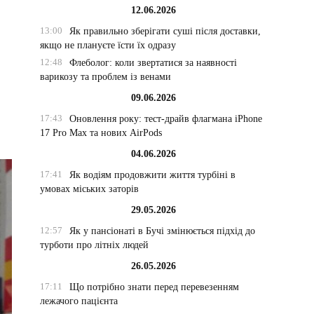
12.06.2026
13:00
Як правильно зберігати суші після доставки,
якщо не плануєте їсти їх одразу
12:48
Флеболог: коли звертатися за наявності
варикозу та проблем із венами
09.06.2026
17:43
Оновлення року: тест-драйв флагмана iPhone
17 Pro Max та нових AirPods
04.06.2026
17:41
Як водіям продовжити життя турбіні в
умовах міських заторів
29.05.2026
12:57
Як у пансіонаті в Бучі змінюється підхід до
турботи про літніх людей
26.05.2026
17:11
Що потрібно знати перед перевезенням
лежачого пацієнта