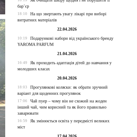
Як очищати шкіру щодня і не порушити її
бар’єр
18:10
На що звертають увагу лікарі при виборі
витратних матеріалів
22.04.2026
10:19
Подарункові набори від українського бренду
YAROMA PARFUM
21.04.2026
16:49
Як проходить адаптація дітей до навчання у
молодших класах
20.04.2026
18:03
Прогулянкові коляски: як обрати зручний
варіант для щоденних прогулянок
17:06
Чай пуер – чому він не схожий на жоден
інший чай, чим корисний та як його правильно
заварювати
16:59
Як змінюється освіта у передмісті великих
міст
17.04.2026