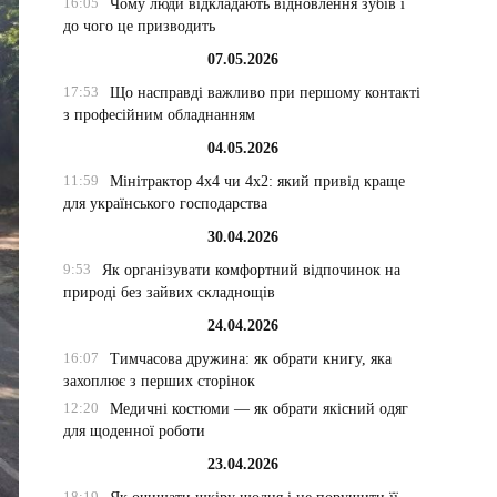
16:05
Чому люди відкладають відновлення зубів і
до чого це призводить
07.05.2026
17:53
Що насправді важливо при першому контакті
з професійним обладнанням
04.05.2026
11:59
Мінітрактор 4х4 чи 4х2: який привід краще
для українського господарства
30.04.2026
9:53
Як організувати комфортний відпочинок на
природі без зайвих складнощів
24.04.2026
16:07
Тимчасова дружина: як обрати книгу, яка
захоплює з перших сторінок
12:20
Медичні костюми — як обрати якісний одяг
для щоденної роботи
23.04.2026
18:19