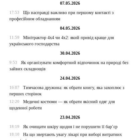
07.05.2026
17:53
Що насправді важливо при першому контакті з
професійним обладнанням
04.05.2026
11:59
Мінітрактор 4х4 чи 4х2: який привід краще для
українського господарства
30.04.2026
9:53
Як організувати комфортний відпочинок на природі без
зайвих складнощів
24.04.2026
16:07
Тимчасова дружина: як обрати книгу, яка захоплює з
перших сторінок
12:20
Медичні костюми — як обрати якісний одяг для
щоденної роботи
23.04.2026
18:19
Як очищати шкіру щодня і не порушити її бар’єр
18:10
На що звертають увагу лікарі при виборі витратних