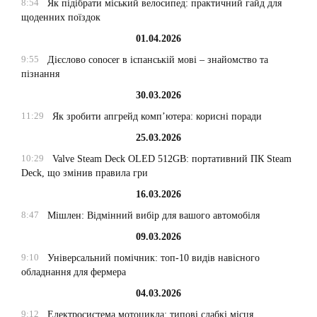
8:54
Як підібрати міський велосипед: практичний гайд для
щоденних поїздок
01.04.2026
9:55
Дієслово conocer в іспанській мові – знайомство та
пізнання
30.03.2026
11:29
Як зробити апгрейд комп’ютера: корисні поради
25.03.2026
10:29
Valve Steam Deck OLED 512GB: портативний ПК Steam
Deck, що змінив правила гри
16.03.2026
8:47
Мішлен: Відмінний вибір для вашого автомобіля
09.03.2026
9:10
Універсальний помічник: топ-10 видів навісного
обладнання для фермера
04.03.2026
9:12
Електросистема мотоцикла: типові слабкі місця