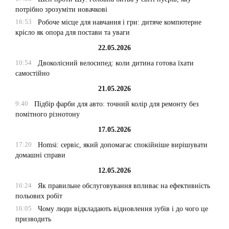
потрібно зрозуміти новачкові
16:53
Робоче місце для навчання і гри: дитяче компютерне
крісло як опора для постави та уваги
22.05.2026
10:54
Двоколісний велосипед: коли дитина готова їхати
самостійно
21.05.2026
9:40
Підбір фарби для авто: точний колір для ремонту без
помітного різнотону
17.05.2026
17:20
Homsi: сервіс, який допомагає спокійніше вирішувати
домашні справи
12.05.2026
16:24
Як правильне обслуговування впливає на ефективність
польових робіт
16:05
Чому люди відкладають відновлення зубів і до чого це
призводить