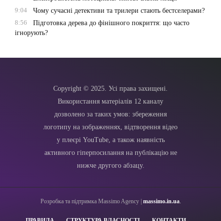
9:04
Чому сучасні детективи та трилери стають бестселерами?
8:56
Підготовка дерева до фінішного покриття: що часто
ігнорують?
Copyright © 2025. Усі права захищені.
Використання матеріалів 12 каналу
дозволено за таких умов: збереження
логотипу на зображеннях, відтворення відео
у плеєрі YouTube, а також наявність
активного гіперпосилання на публікацію не
нижче другого абзацу.
Розробка та підтримка Massimo Agency |
massimo.in.ua
.
ПРАВИЛА
СТРУКТУРА ВЛАСНОСТІ
КОНТАКТИ