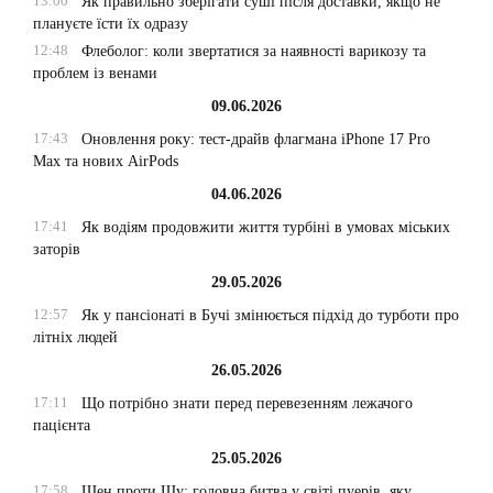
13:00
Як правильно зберігати суші після доставки, якщо не
плануєте їсти їх одразу
12:48
Флеболог: коли звертатися за наявності варикозу та
проблем із венами
09.06.2026
17:43
Оновлення року: тест-драйв флагмана iPhone 17 Pro
Max та нових AirPods
04.06.2026
17:41
Як водіям продовжити життя турбіні в умовах міських
заторів
29.05.2026
12:57
Як у пансіонаті в Бучі змінюється підхід до турботи про
літніх людей
26.05.2026
17:11
Що потрібно знати перед перевезенням лежачого
пацієнта
25.05.2026
17:58
Шен проти Шу: головна битва у світі пуерів, яку