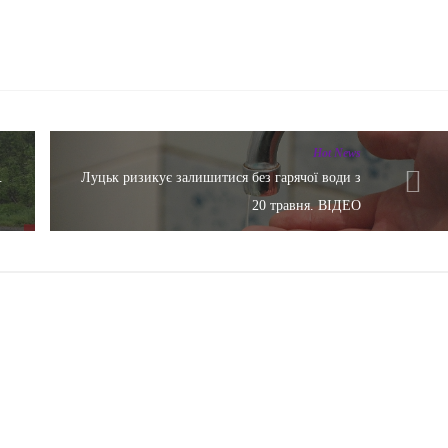
Hot News
.
Луцьк ризикує залишитися без гарячої води з
20 травня. ВІДЕО