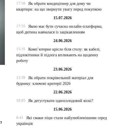
17:56
Як обрати кондиціонер для дому чи
квартири: на що звернути увагу перед покупкою
15.07.2026
17:55
Якою має бути сучасна онлайн-платформа,
щоб дитина навчалася із зацікавленням
24.06.2026
15:35
Комп’ютерне крісло біля столу: як кабелі,
підлокітники й підлога впливають на щоденну
роботу
23.06.2026
13:59
Як обрати покрівельний матеріал для
будинку: ключові критерії 2026
22.06.2026
10:05
Як дегустувати односолодовий віскі?
15.06.2026
8:41
Які смаки піци стали найулюбленішими серед
з
українців