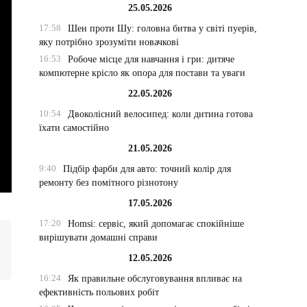
25.05.2026
17:58
Шен проти Шу: головна битва у світі пуерів,
яку потрібно зрозуміти новачкові
16:53
Робоче місце для навчання і гри: дитяче
компютерне крісло як опора для постави та уваги
22.05.2026
10:54
Двоколісний велосипед: коли дитина готова
їхати самостійно
21.05.2026
9:40
Підбір фарби для авто: точний колір для
ремонту без помітного різнотону
17.05.2026
17:20
Homsi: сервіс, який допомагає спокійніше
вирішувати домашні справи
12.05.2026
16:24
Як правильне обслуговування впливає на
ефективність польових робіт