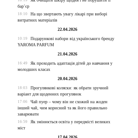
Як очищати шкіру щодня і не порушити її
бар’єр
18:10
На що звертають увагу лікарі при виборі
витратних матеріалів
22.04.2026
10:19
Подарункові набори від українського бренду
YAROMA PARFUM
21.04.2026
16:49
Як проходить адаптація дітей до навчання у
молодших класах
20.04.2026
18:03
Прогулянкові коляски: як обрати зручний
варіант для щоденних прогулянок
17:06
Чай пуер – чому він не схожий на жоден
інший чай, чим корисний та як його правильно
заварювати
16:59
Як змінюється освіта у передмісті великих
міст
17.04.2026