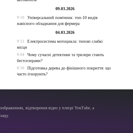
09.03.2026
9:10
Універсальний помічник: топ-10 видів
навісного обладнання для фермера
04.03.2026
9:12
Електросистема мотоцикла: типові слабкі
місця
9:04
Чому сучасні детективи та трилери стають
бестселерами?
8:56
Підготовка дерева до фінішного покриття: що
часто ігнорують?
зображеннях, відтворення відео у плеєрі YouTube, а
зацу.