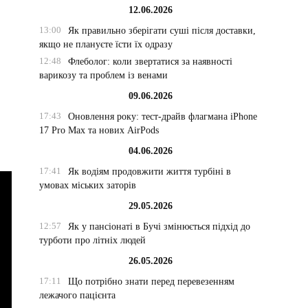
12.06.2026
13:00
Як правильно зберігати суші після доставки,
якщо не плануєте їсти їх одразу
12:48
Флеболог: коли звертатися за наявності
варикозу та проблем із венами
09.06.2026
17:43
Оновлення року: тест-драйв флагмана iPhone
17 Pro Max та нових AirPods
04.06.2026
17:41
Як водіям продовжити життя турбіні в
умовах міських заторів
29.05.2026
12:57
Як у пансіонаті в Бучі змінюється підхід до
турботи про літніх людей
26.05.2026
17:11
Що потрібно знати перед перевезенням
лежачого пацієнта