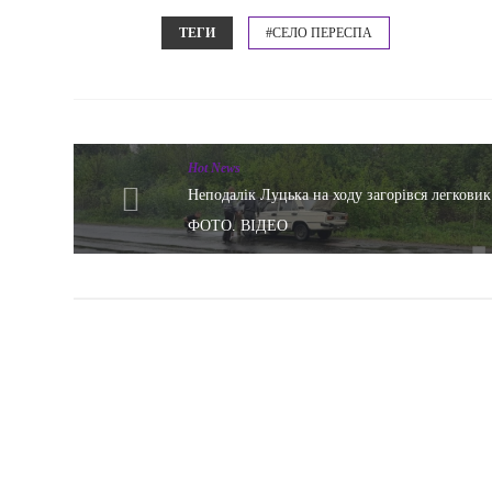
ТЕГИ
#СЕЛО ПЕРЕСПА
Hot News
Неподалік Луцька на ходу загорівся легковик
ФОТО. ВІДЕО