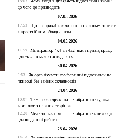
16:05
Чому люди відкладають відновлення зубів і
до чого це призводить
07.05.2026
17:53
Що насправді важливо при першому контакті
з професійним обладнанням
04.05.2026
11:59
Мінітрактор 4х4 чи 4х2: який привід краще
для українського господарства
30.04.2026
9:53
Як організувати комфортний відпочинок на
природі без зайвих складнощів
24.04.2026
16:07
Тимчасова дружина: як обрати книгу, яка
захоплює з перших сторінок
12:20
Медичні костюми — як обрати якісний одяг
для щоденної роботи
23.04.2026
18:19