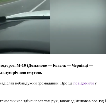
втодорозі М-19 (Доманове — Ковель — Чернівці —
хав зустрічною смугою.
надіслав небайдужий громадянин. Про це
повідомили
у
тривалий час здійснював там рух, також здійснював роз’їзд і