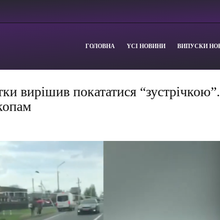
ГОЛОВНА
YСІ НОВИНИ
ВИПУСКИ НО
ки вирішив покататися “зустрічкою”
копам