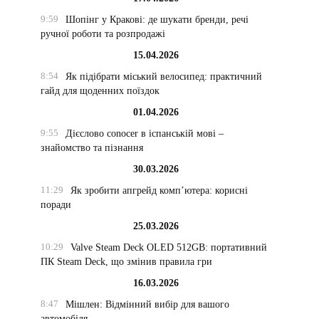
9:59
Шопінг у Кракові: де шукати бренди, речі
ручної роботи та розпродажі
15.04.2026
8:54
Як підібрати міський велосипед: практичний
гайд для щоденних поїздок
01.04.2026
9:55
Дієслово conocer в іспанській мові –
знайомство та пізнання
30.03.2026
11:29
Як зробити апгрейд комп’ютера: корисні
поради
25.03.2026
10:29
Valve Steam Deck OLED 512GB: портативний
ПК Steam Deck, що змінив правила гри
16.03.2026
8:47
Мішлен: Відмінний вибір для вашого
автомобіля