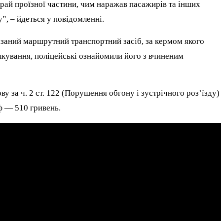
край проїзної частини, чим наражав пасажирів та інших
”, – йдеться у повідомленні.
казаний маршрутний транспортний засіб, за кермом якого
лкування, поліцейські ознайомили його з вчиненим
у за ч. 2 ст. 122 (Порушення обгону і зустрічного роз’їзду)
ф — 510 гривень.