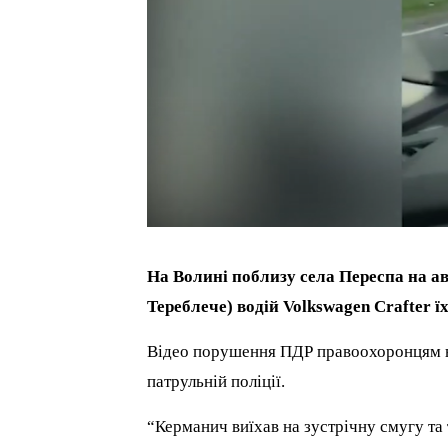
На Волині поблизу села Переспа на а
Тереблече) водій Volkswagen Crafter ї
Відео порушення ПДР правоохоронцям 
патрульній поліції.
“Керманич виїхав на зустрічну смугу та 