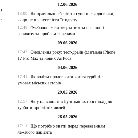
12.06.2026
і
13:00
Як правильно зберігати суші після доставки,
ь-
якщо не плануєте їсти їх одразу
12:48
Флеболог: коли звертатися за наявності
варикозу та проблем із венами
09.06.2026
17:43
Оновлення року: тест-драйв флагмана iPhone
17 Pro Max та нових AirPods
04.06.2026
17:41
Як водіям продовжити життя турбіні в
умовах міських заторів
29.05.2026
12:57
Як у пансіонаті в Бучі змінюється підхід до
турботи про літніх людей
26.05.2026
17:11
Що потрібно знати перед перевезенням
лежачого пацієнта