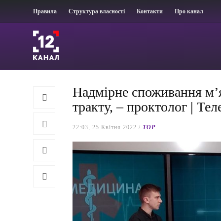
Правила
Структура власності
Контакти
Про канал
Надмірне споживання м’
тракту, – проктолог | Те
22:03, 25 Квітня 2022 /
TOP