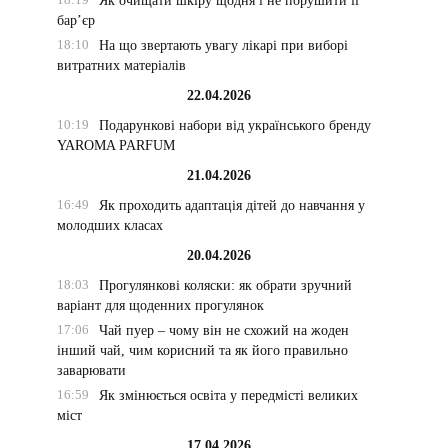
Як очищати шкіру щодня і не порушити її
бар’єр
18:10
На що звертають увагу лікарі при виборі
витратних матеріалів
22.04.2026
10:19
Подарункові набори від українського бренду
YAROMA PARFUM
21.04.2026
16:49
Як проходить адаптація дітей до навчання у
молодших класах
20.04.2026
18:03
Прогулянкові коляски: як обрати зручний
варіант для щоденних прогулянок
17:06
Чай пуер – чому він не схожий на жоден
інший чай, чим корисний та як його правильно
заварювати
16:59
Як змінюється освіта у передмісті великих
міст
17.04.2026