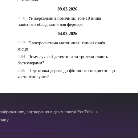
09.03.2026
9:10
Універсальний помічник: топ-10 видів
навісного обладнання для фермера
04.03.2026
9:12
Електросистема мотоцикла: типові слабкі
місця
9:04
Чому сучасні детективи та трилери стають
бестселерами?
8:56
Підготовка дерева до фінішного покриття: що
часто ігнорують?
зображеннях, відтворення відео у плеєрі YouTube, а
зацу.