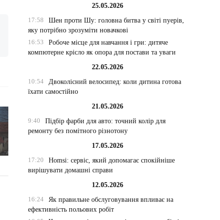
25.05.2026
17:58
Шен проти Шу: головна битва у світі пуерів,
яку потрібно зрозуміти новачкові
16:53
Робоче місце для навчання і гри: дитяче
компютерне крісло як опора для постави та уваги
22.05.2026
10:54
Двоколісний велосипед: коли дитина готова
їхати самостійно
21.05.2026
9:40
Підбір фарби для авто: точний колір для
ремонту без помітного різнотону
17.05.2026
17:20
Homsi: сервіс, який допомагає спокійніше
вирішувати домашні справи
12.05.2026
16:24
Як правильне обслуговування впливає на
ефективність польових робіт