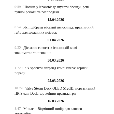
9:59
Шопінг у Кракові: де шукати бренди, речі
ручної роботи та розпродажі
15.04.2026
8:54
Як підібрати міський велосипед: практичний
гайд для щоденних поїздок
01.04.2026
9:55
Дієслово conocer в іспанській мові –
знайомство та пізнання
30.03.2026
11:29
Як зробити апгрейд комп’ютера: корисні
поради
25.03.2026
10:29
Valve Steam Deck OLED 512GB: портативний
ПК Steam Deck, що змінив правила гри
16.03.2026
8:47
Мішлен: Відмінний вибір для вашого
автомобіля