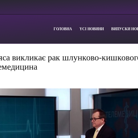
ГОЛОВНА
YСІ НОВИНИ
ВИПУСКИ НО
яса викликає рак шлунково-кишковог
лемедицина