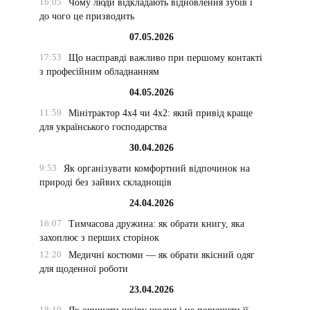
16:05
Чому люди відкладають відновлення зубів і
до чого це призводить
07.05.2026
17:53
Що насправді важливо при першому контакті
з професійним обладнанням
04.05.2026
11:59
Мінітрактор 4х4 чи 4х2: який привід краще
для українського господарства
30.04.2026
9:53
Як організувати комфортний відпочинок на
природі без зайвих складнощів
24.04.2026
16:07
Тимчасова дружина: як обрати книгу, яка
захоплює з перших сторінок
12:20
Медичні костюми — як обрати якісний одяг
для щоденної роботи
23.04.2026
18:19