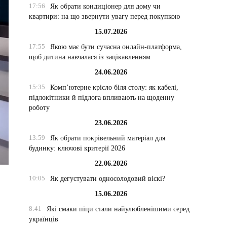
17:56
Як обрати кондиціонер для дому чи
квартири: на що звернути увагу перед покупкою
15.07.2026
17:55
Якою має бути сучасна онлайн-платформа,
щоб дитина навчалася із зацікавленням
24.06.2026
15:35
Комп’ютерне крісло біля столу: як кабелі,
підлокітники й підлога впливають на щоденну
роботу
23.06.2026
13:59
Як обрати покрівельний матеріал для
будинку: ключові критерії 2026
22.06.2026
10:05
Як дегустувати односолодовий віскі?
15.06.2026
8:41
Які смаки піци стали найулюбленішими серед
українців