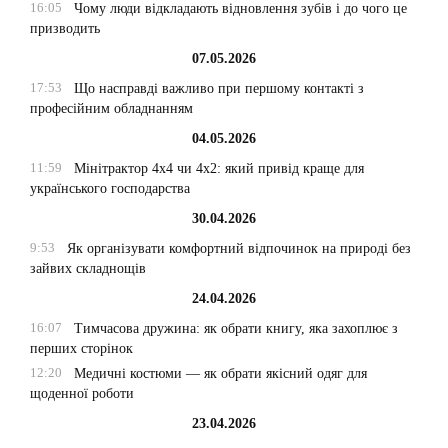
16:05
Чому люди відкладають відновлення зубів і до чого це
призводить
07.05.2026
17:53
Що насправді важливо при першому контакті з
професійним обладнанням
04.05.2026
11:59
Мінітрактор 4х4 чи 4х2: який привід краще для
українського господарства
30.04.2026
9:53
Як організувати комфортний відпочинок на природі без
зайвих складнощів
24.04.2026
16:07
Тимчасова дружина: як обрати книгу, яка захоплює з
перших сторінок
12:20
Медичні костюми — як обрати якісний одяг для
щоденної роботи
23.04.2026