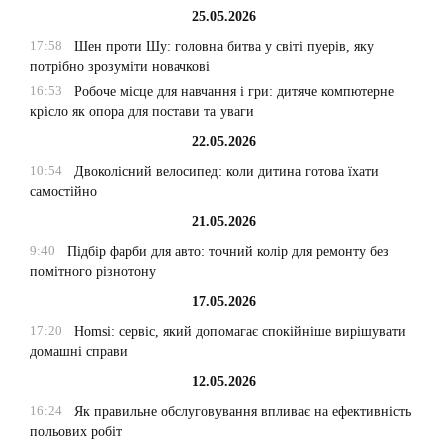
25.05.2026
17:58
Шен проти Шу: головна битва у світі пуерів, яку
потрібно зрозуміти новачкові
16:53
Робоче місце для навчання і гри: дитяче компютерне
крісло як опора для постави та уваги
22.05.2026
10:54
Двоколісний велосипед: коли дитина готова їхати
самостійно
21.05.2026
9:40
Підбір фарби для авто: точний колір для ремонту без
помітного різнотону
17.05.2026
17:20
Homsi: сервіс, який допомагає спокійніше вирішувати
домашні справи
12.05.2026
16:24
Як правильне обслуговування впливає на ефективність
польових робіт