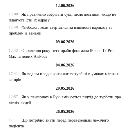
12.06.2026
13:00
Як правильно зберігати суші після доставки, якщо не
плануєте їсти їх одразу
12:48
Флеболог: коли звертатися за наявності варикозу та
проблем із венами
09.06.2026
17:43
Оновлення року: тест-драйв флагмана iPhone 17 Pro
Max та нових AirPods
04.06.2026
17:41
Як водіям продовжити життя турбіні в умовах міських
заторів
29.05.2026
12:57
Як у пансіонаті в Бучі змінюється підхід до турботи про
літніх людей
26.05.2026
17:11
Що потрібно знати перед перевезенням лежачого
пацієнта