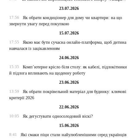
23.07.2026
17:56
Як обрати кондиціонер для дому чи квартири: на що
звернути увагу перед покупкою
15.07.2026
17:55
Якою має бути сучасна онлайн-платформа, щоб дитина
навчалася із зацікавленням
24.06.2026
15:35
Комп’ютерне крісло біля столу: як кабелі, підлокітники
й підлога впливають на щоденну роботу
23.06.2026
13:59
Як обрати покрівельний матеріал для будинку: ключові
критерії 2026
22.06.2026
10:05
Як дегустувати односолодовий віскі?
15.06.2026
8:41
Які смаки піци стали найулюбленішими серед українців