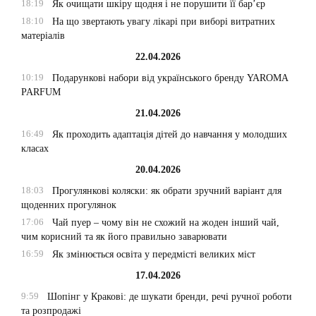
18:19
Як очищати шкіру щодня і не порушити її бар’єр
18:10
На що звертають увагу лікарі при виборі витратних
матеріалів
22.04.2026
10:19
Подарункові набори від українського бренду YAROMA
PARFUM
21.04.2026
16:49
Як проходить адаптація дітей до навчання у молодших
класах
20.04.2026
18:03
Прогулянкові коляски: як обрати зручний варіант для
щоденних прогулянок
17:06
Чай пуер – чому він не схожий на жоден інший чай,
чим корисний та як його правильно заварювати
16:59
Як змінюється освіта у передмісті великих міст
17.04.2026
9:59
Шопінг у Кракові: де шукати бренди, речі ручної роботи
та розпродажі