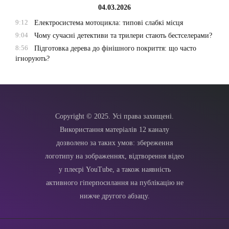
04.03.2026
9:12
Електросистема мотоцикла: типові слабкі місця
9:04
Чому сучасні детективи та трилери стають бестселерами?
8:56
Підготовка дерева до фінішного покриття: що часто
ігнорують?
Copyright © 2025. Усі права захищені.
Використання матеріалів 12 каналу
дозволено за таких умов: збереження
логотипу на зображеннях, відтворення відео
у плеєрі YouTube, а також наявність
активного гіперпосилання на публікацію не
нижче другого абзацу.