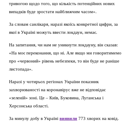
тривогою щодо того, що кількість потенційних нових
випадків буде зростати найближчим часом».
За словам санлікаря, наразі якоїсь конкретної цифри, за
якої в Україні можуть ввести локдаун, немає.
На запитання, чи нам не уникнути локдауну, він сказав:
«На моє переконання, що ні. Але якщо ми говоритимемо
про «червоний» рівень небезпеки, то він буде не раніше
листопада».
Наразі у чотирьох регіонах України показник
захворюваності на коронавірус вже не відповідає
«зеленій» зоні. Це – Київ, Буковина, Луганська і
Херсонська області.
За минулу добу в Україні
виявили
773 хворих на ковід.