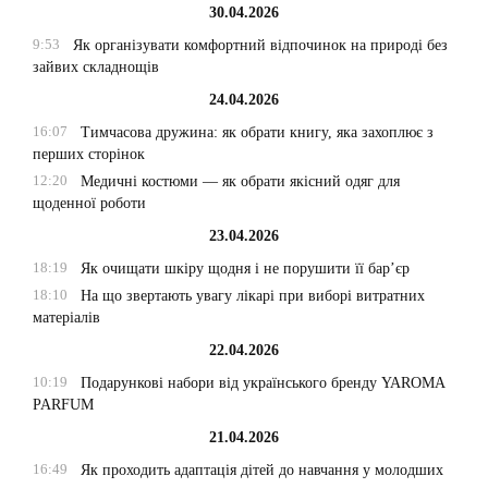
30.04.2026
9:53
Як організувати комфортний відпочинок на природі без
зайвих складнощів
24.04.2026
16:07
Тимчасова дружина: як обрати книгу, яка захоплює з
перших сторінок
12:20
Медичні костюми — як обрати якісний одяг для
щоденної роботи
23.04.2026
18:19
Як очищати шкіру щодня і не порушити її бар’єр
18:10
На що звертають увагу лікарі при виборі витратних
матеріалів
22.04.2026
10:19
Подарункові набори від українського бренду YAROMA
PARFUM
21.04.2026
16:49
Як проходить адаптація дітей до навчання у молодших