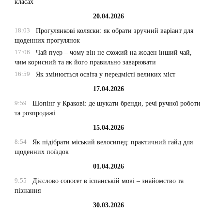
класах
20.04.2026
18:03
Прогулянкові коляски: як обрати зручний варіант для
щоденних прогулянок
17:06
Чай пуер – чому він не схожий на жоден інший чай,
чим корисний та як його правильно заварювати
16:59
Як змінюється освіта у передмісті великих міст
17.04.2026
9:59
Шопінг у Кракові: де шукати бренди, речі ручної роботи
та розпродажі
15.04.2026
8:54
Як підібрати міський велосипед: практичний гайд для
щоденних поїздок
01.04.2026
9:55
Дієслово conocer в іспанській мові – знайомство та
пізнання
30.03.2026