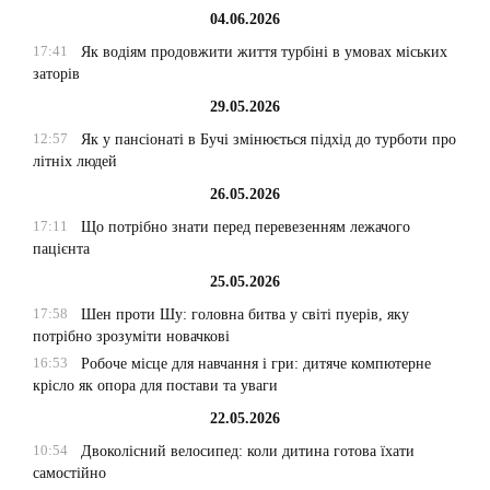
04.06.2026
17:41
Як водіям продовжити життя турбіні в умовах міських
заторів
29.05.2026
12:57
Як у пансіонаті в Бучі змінюється підхід до турботи про
літніх людей
26.05.2026
17:11
Що потрібно знати перед перевезенням лежачого
пацієнта
25.05.2026
17:58
Шен проти Шу: головна битва у світі пуерів, яку
потрібно зрозуміти новачкові
16:53
Робоче місце для навчання і гри: дитяче компютерне
крісло як опора для постави та уваги
22.05.2026
10:54
Двоколісний велосипед: коли дитина готова їхати
самостійно