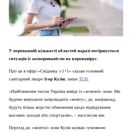
У переважній кількості областей наразі погіршується
ситуація із захворюваністю на коронавірус.
Про це в ефірі «Сніданку з 1+1» сказав головний
санітарний лікаре
Ігор Кузін
, пише
ТСН
.
«Найближчим часом Україна вийде із «зеленої» зони. Ми
будемо вимушені запровадити «жовту», де, наприклад,
будуть більш жорсткі обмеження щодо відвідування
масових заходів або спортзалів», – наголосив він.
Перехід до «жовтої» зони Кузін назвав «умовною