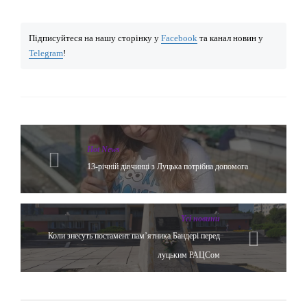
Підписуйтеся на нашу сторінку у
Facebook
та канал новин у
Telegram
!
Hot News
13-річній дівчинці з Луцька потрібна допомога
Yсі новини
Коли знесуть постамент пам’ятника Бандері перед
луцьким РАЦСом