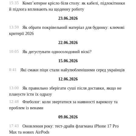
15:35
Комп’ютерне крісло біля столу: як кабелі, підлокітники
й підлога впливають на щоденну роботу
23.06.2026
13:59
Як обрати покрівельний матеріал для будинку: ключові
критерії 2026
22.06.2026
10:05
Як дегустувати односолодовий віскі?
15.06.2026
8:41
Які смаки піци стали найулюбленішими серед українців
12.06.2026
13:00
Як правильно зберігати суші після доставки, якщо не
плануєте їсти їх одразу
12:48
Флеболог: коли звертатися за наявності варикозу та
проблем із венами
09.06.2026
17:43
Оновлення року: тест-драйв флагмана iPhone 17 Pro
Max та нових AirPods