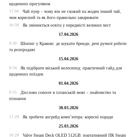
щоденних прогулянок
17:06
Чай пуер – чому він не схожий на жоден інший чай,
чим корисний та як його правильно заварювати
16:59
Як змінюється освіта у передмісті великих міст
17.04.2026
9:59
Шопінг у Кракові: де шукати бренди, речі ручної роботи
та розпродажі
15.04.2026
8:54
Як підібрати міський велосипед: практичний гайд для
щоденних поїздок
01.04.2026
9:55
Дієслово conocer в іспанській мові – знайомство та
пізнання
30.03.2026
11:29
Як зробити апгрейд комп’ютера: корисні поради
25.03.2026
10:29
Valve Steam Deck OLED 512GB: портативний ПК Steam