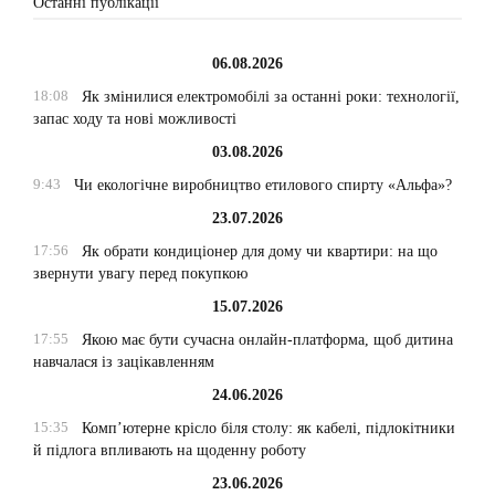
Останні публікації
06.08.2026
18:08
Як змінилися електромобілі за останні роки: технології,
запас ходу та нові можливості
03.08.2026
9:43
Чи екологічне виробництво етилового спирту «Альфа»?
23.07.2026
17:56
Як обрати кондиціонер для дому чи квартири: на що
звернути увагу перед покупкою
15.07.2026
17:55
Якою має бути сучасна онлайн-платформа, щоб дитина
навчалася із зацікавленням
24.06.2026
15:35
Комп’ютерне крісло біля столу: як кабелі, підлокітники
й підлога впливають на щоденну роботу
23.06.2026