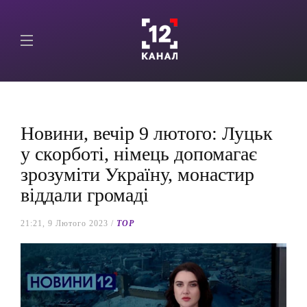
Новини, вечір 9 лютого: Луцьк
у скорботі, німець допомагає
зрозуміти Україну, монастир
віддали громаді
21:21, 9 Лютого 2023 /
TOP