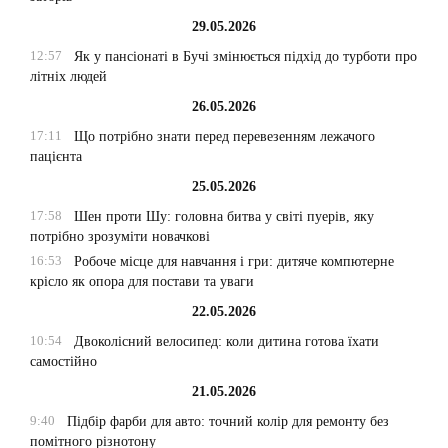
29.05.2026
12:57
Як у пансіонаті в Бучі змінюється підхід до турботи про
літніх людей
26.05.2026
17:11
Що потрібно знати перед перевезенням лежачого
пацієнта
25.05.2026
17:58
Шен проти Шу: головна битва у світі пуерів, яку
потрібно зрозуміти новачкові
16:53
Робоче місце для навчання і гри: дитяче компютерне
крісло як опора для постави та уваги
22.05.2026
10:54
Двоколісний велосипед: коли дитина готова їхати
самостійно
21.05.2026
9:40
Підбір фарби для авто: точний колір для ремонту без
помітного різнотону