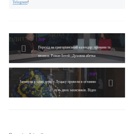
Telegram
!
TOP
Перехід на григоріанський календар: причини та
нюанси. Роман Бегей | Духовна абетка
TOP
Загинули в один день: у Луцьку провели в останню
путь двох захисників. Відео