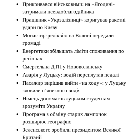
Прикривався військовими: на «Ягодині»
затримали псевдоблагодійника
Працівник «Укрзалізниці» коригував ракетні
удари по Києву
Монастир-реліквію на Волині передали
громаді
Енергетики збільшать ліміти споживання по
регіонах
Смертельна ДТП у Нововолинську
Аварія у Луцьку: водій переплутав педалі
Пасажир вирішив вийти «на ходу»: у Луцьку
зловили п’янезного водія
Німець допомагав луцьким студентам
зрозуміти Україну
Програма з обміну старих лампочок
розширює географію
Зеленського зробили президентом Великої
Британії