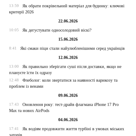
13:59
Як обрати покрівельний матеріал для будинку: ключові
критерії 2026
22.06.2026
10:05
Як дегустувати односолодовий віскі?
15.06.2026
8:41
Які смаки піци стали найулюбленішими серед українців
12.06.2026
13:00
Як правильно зберігати суші після доставки, якщо не
плануєте їсти їх одразу
12:48
Флеболог: коли звертатися за наявності варикозу та
проблем із венами
09.06.2026
17:43
Оновлення року: тест-драйв флагмана iPhone 17 Pro
Max та нових AirPods
04.06.2026
17:41
Як водіям продовжити життя турбіні в умовах міських
заторів