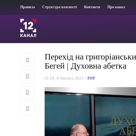
Правила
Структура власності
Контакти
Про канал
Перехід на григоріанськ
Бегей | Духовна абетка
21:24, 9 Лютого 2023 /
TOP