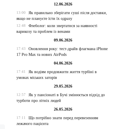
12.06.2026
13:00
Як правильно зберігати суші після доставки,
якщо не плануєте їсти їх одразу
12:48
Флеболог: коли звертатися за наявності
варикозу та проблем із венами
09.06.2026
17:43
Оновлення року: тест-драйв флагмана iPhone
17 Pro Max та нових AirPods
04.06.2026
17:41
Як водіям продовжити життя турбіні в
умовах міських заторів
29.05.2026
12:57
Як у пансіонаті в Бучі змінюється підхід до
турботи про літніх людей
26.05.2026
17:11
Що потрібно знати перед перевезенням
лежачого пацієнта