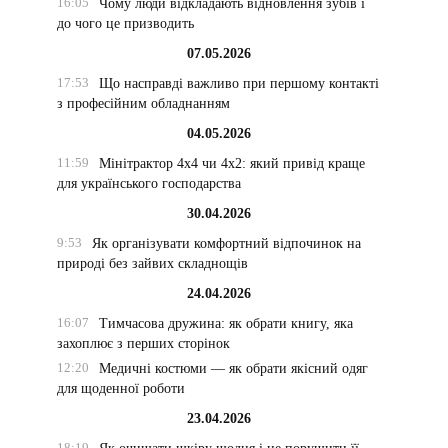
16:05
Чому люди відкладають відновлення зубів і
до чого це призводить
07.05.2026
17:53
Що насправді важливо при першому контакті
з професійним обладнанням
04.05.2026
11:59
Мінітрактор 4х4 чи 4х2: який привід краще
для українського господарства
30.04.2026
9:53
Як організувати комфортний відпочинок на
природі без зайвих складнощів
24.04.2026
16:07
Тимчасова дружина: як обрати книгу, яка
захоплює з перших сторінок
12:20
Медичні костюми — як обрати якісний одяг
для щоденної роботи
23.04.2026
18:19