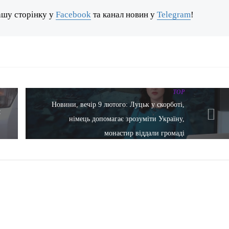
ашу сторінку у
Facebook
та канал новин у
Telegram
!
TOP
Новини, вечір 9 лютого: Луцьк у скорботі,
:
німець допомагає зрозуміти Україну,
монастир віддали громаді