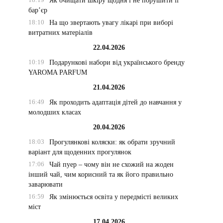
Як очищати шкіру щодня і не порушити її
бар’єр
18:10
На що звертають увагу лікарі при виборі
витратних матеріалів
22.04.2026
10:19
Подарункові набори від українського бренду
YAROMA PARFUM
21.04.2026
16:49
Як проходить адаптація дітей до навчання у
молодших класах
20.04.2026
18:03
Прогулянкові коляски: як обрати зручний
варіант для щоденних прогулянок
17:06
Чай пуер – чому він не схожий на жоден
інший чай, чим корисний та як його правильно
заварювати
16:59
Як змінюється освіта у передмісті великих
міст
17.04.2026