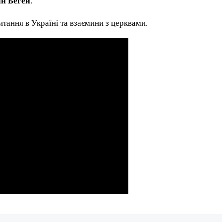
н Бегей
.
тання в Україні та взаємини з церквами.