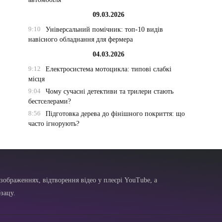
09.03.2026
9:10
Універсальний помічник: топ-10 видів
навісного обладнання для фермера
04.03.2026
9:12
Електросистема мотоцикла: типові слабкі
місця
9:04
Чому сучасні детективи та трилери стають
бестселерами?
8:56
Підготовка дерева до фінішного покриття: що
часто ігнорують?
зображеннях, відтворення відео у плеєрі YouTube, а
зацу.