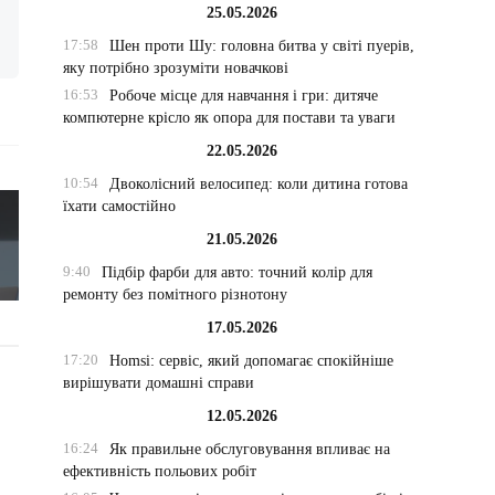
25.05.2026
17:58
Шен проти Шу: головна битва у світі пуерів,
яку потрібно зрозуміти новачкові
16:53
Робоче місце для навчання і гри: дитяче
компютерне крісло як опора для постави та уваги
22.05.2026
10:54
Двоколісний велосипед: коли дитина готова
їхати самостійно
21.05.2026
9:40
Підбір фарби для авто: точний колір для
ремонту без помітного різнотону
17.05.2026
17:20
Homsi: сервіс, який допомагає спокійніше
вирішувати домашні справи
12.05.2026
16:24
Як правильне обслуговування впливає на
ефективність польових робіт