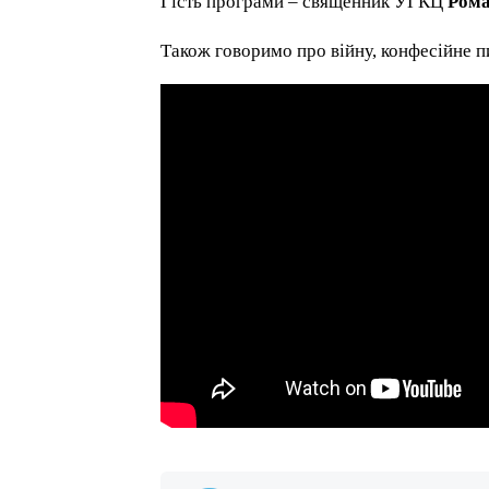
Гість програми – священник УГКЦ
Рома
Також говоримо про війну, конфесійне пи