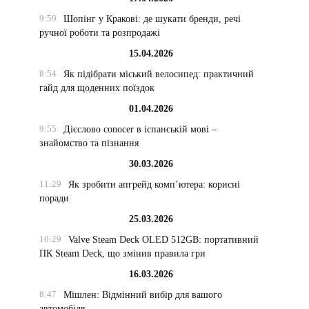
9:59
Шопінг у Кракові: де шукати бренди, речі
ручної роботи та розпродажі
15.04.2026
8:54
Як підібрати міський велосипед: практичний
гайд для щоденних поїздок
01.04.2026
9:55
Дієслово conocer в іспанській мові –
знайомство та пізнання
30.03.2026
11:29
Як зробити апгрейд комп’ютера: корисні
поради
25.03.2026
10:29
Valve Steam Deck OLED 512GB: портативний
ПК Steam Deck, що змінив правила гри
16.03.2026
8:47
Мішлен: Відмінний вибір для вашого
автомобіля