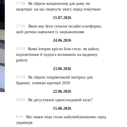
17:56
Як обрати кондиціонер для дому чи
квартири: на що звернути увагу перед покупкою
15.07.2026
17:55
Якою має бути сучасна онлайн-платформа,
щоб дитина навчалася із зацікавленням
24.06.2026
15:35
Комп’ютерне крісло біля столу: як кабелі,
підлокітники й підлога впливають на щоденну
роботу
23.06.2026
13:59
Як обрати покрівельний матеріал для
будинку: ключові критерії 2026
22.06.2026
10:05
Як дегустувати односолодовий віскі?
15.06.2026
8:41
Які смаки піци стали найулюбленішими серед
українців