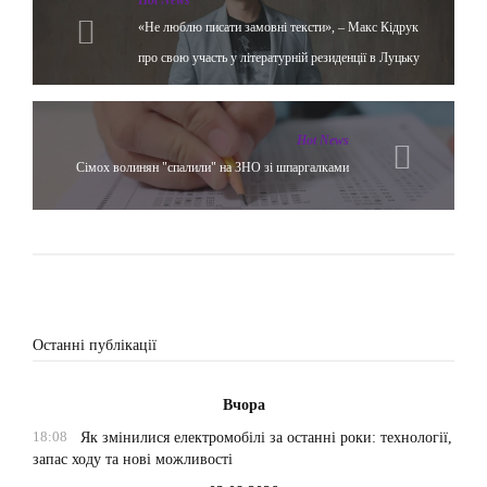
Hot News
«Не люблю писати замовні тексти», – Макс Кідрук
про свою участь у літературній резиденції в Луцьку
Hot News
Сімох волинян "спалили" на ЗНО зі шпаргалками
Останні публікації
Вчора
18:08
Як змінилися електромобілі за останні роки: технології,
запас ходу та нові можливості