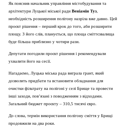
Як пояснив начальник управління містобудування та
архітектури Луцької міської ради
Веніамін Туз
,
необхідність розширення полігону назріла вже давно. Цей
проєкт рішення – перший крок до того, аби розширити
площу. З його слів, планується, що площа сміттєзвалища
буде більша приблизно у чотири рази.
Депутати погодили проєкт рішення і рекомендували
ухвалити його на сесії.
Нагадаємо, Луцька міська рада виграла грант, який
дозволить придбати та встановити обладнання для
очистки фільтрату на полігоні у селі Брище та провести
інші заходи, пов’язані з поводженням з відходами.
Загальний бюджет проєкту – 310,5 тисячі євро.
До слова, термін використання полігону сміття у Брищі
продовжили на два роки.