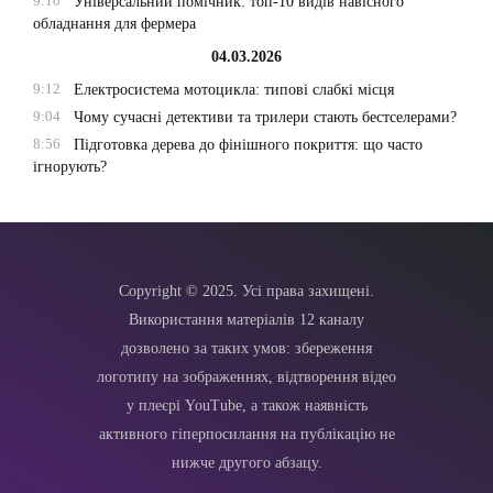
9:10
Універсальний помічник: топ-10 видів навісного
обладнання для фермера
04.03.2026
9:12
Електросистема мотоцикла: типові слабкі місця
9:04
Чому сучасні детективи та трилери стають бестселерами?
8:56
Підготовка дерева до фінішного покриття: що часто
ігнорують?
Copyright © 2025. Усі права захищені.
Використання матеріалів 12 каналу
дозволено за таких умов: збереження
логотипу на зображеннях, відтворення відео
у плеєрі YouTube, а також наявність
активного гіперпосилання на публікацію не
нижче другого абзацу.