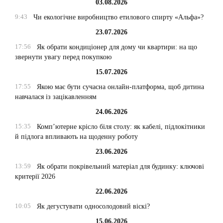
03.08.2026
9:43
Чи екологічне виробництво етилового спирту «Альфа»?
23.07.2026
17:56
Як обрати кондиціонер для дому чи квартири: на що
звернути увагу перед покупкою
15.07.2026
17:55
Якою має бути сучасна онлайн-платформа, щоб дитина
навчалася із зацікавленням
24.06.2026
15:35
Комп’ютерне крісло біля столу: як кабелі, підлокітники
й підлога впливають на щоденну роботу
23.06.2026
13:59
Як обрати покрівельний матеріал для будинку: ключові
критерії 2026
22.06.2026
10:05
Як дегустувати односолодовий віскі?
15.06.2026