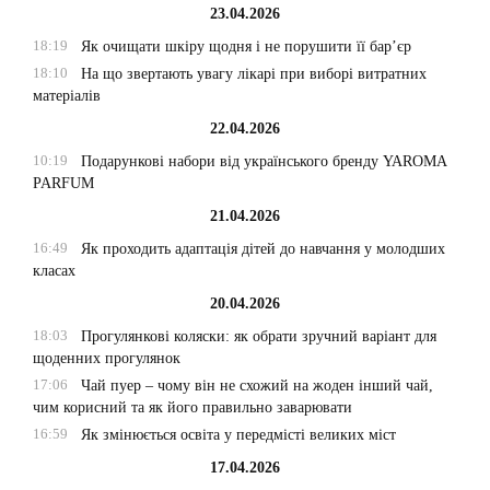
23.04.2026
18:19
Як очищати шкіру щодня і не порушити її бар’єр
18:10
На що звертають увагу лікарі при виборі витратних
матеріалів
22.04.2026
10:19
Подарункові набори від українського бренду YAROMA
PARFUM
21.04.2026
16:49
Як проходить адаптація дітей до навчання у молодших
класах
20.04.2026
18:03
Прогулянкові коляски: як обрати зручний варіант для
щоденних прогулянок
17:06
Чай пуер – чому він не схожий на жоден інший чай,
чим корисний та як його правильно заварювати
16:59
Як змінюється освіта у передмісті великих міст
17.04.2026