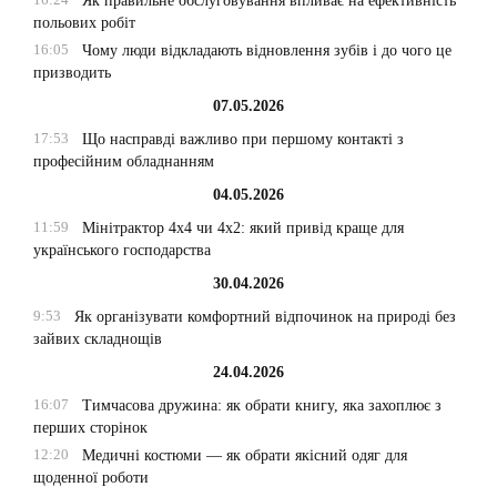
Як правильне обслуговування впливає на ефективність
польових робіт
16:05
Чому люди відкладають відновлення зубів і до чого це
призводить
07.05.2026
17:53
Що насправді важливо при першому контакті з
професійним обладнанням
04.05.2026
11:59
Мінітрактор 4х4 чи 4х2: який привід краще для
українського господарства
30.04.2026
9:53
Як організувати комфортний відпочинок на природі без
зайвих складнощів
24.04.2026
16:07
Тимчасова дружина: як обрати книгу, яка захоплює з
перших сторінок
12:20
Медичні костюми — як обрати якісний одяг для
щоденної роботи