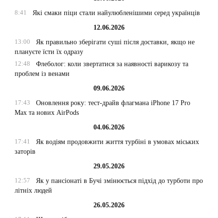
8:41
Які смаки піци стали найулюбленішими серед українців
12.06.2026
13:00
Як правильно зберігати суші після доставки, якщо не
плануєте їсти їх одразу
12:48
Флеболог: коли звертатися за наявності варикозу та
проблем із венами
09.06.2026
17:43
Оновлення року: тест-драйв флагмана iPhone 17 Pro
Max та нових AirPods
04.06.2026
17:41
Як водіям продовжити життя турбіні в умовах міських
заторів
29.05.2026
12:57
Як у пансіонаті в Бучі змінюється підхід до турботи про
літніх людей
26.05.2026