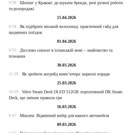
9:59
Шопінг у Кракові: де шукати бренди, речі ручної роботи
та розпродажі
15.04.2026
8:54
Як підібрати міський велосипед: практичний гайд для
щоденних поїздок
01.04.2026
9:55
Дієслово conocer в іспанській мові – знайомство та
пізнання
30.03.2026
11:29
Як зробити апгрейд комп’ютера: корисні поради
25.03.2026
10:29
Valve Steam Deck OLED 512GB: портативний ПК Steam
Deck, що змінив правила гри
16.03.2026
8:47
Мішлен: Відмінний вибір для вашого автомобіля
09.03.2026