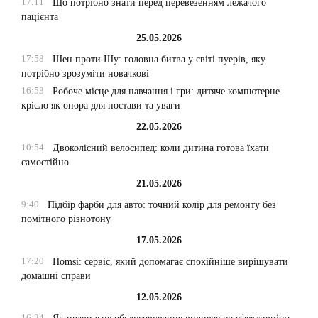
17:11
Що потрібно знати перед перевезенням лежачого
пацієнта
25.05.2026
17:58
Шен проти Шу: головна битва у світі пуерів, яку
потрібно зрозуміти новачкові
16:53
Робоче місце для навчання і гри: дитяче компютерне
крісло як опора для постави та уваги
22.05.2026
10:54
Двоколісний велосипед: коли дитина готова їхати
самостійно
21.05.2026
9:40
Підбір фарби для авто: точний колір для ремонту без
помітного різнотону
17.05.2026
17:20
Homsi: сервіс, який допомагає спокійніше вирішувати
домашні справи
12.05.2026
16:24