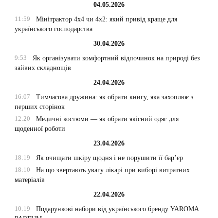
04.05.2026
11:59
Мінітрактор 4х4 чи 4х2: який привід краще для
українського господарства
30.04.2026
9:53
Як організувати комфортний відпочинок на природі без
зайвих складнощів
24.04.2026
16:07
Тимчасова дружина: як обрати книгу, яка захоплює з
перших сторінок
12:20
Медичні костюми — як обрати якісний одяг для
щоденної роботи
23.04.2026
18:19
Як очищати шкіру щодня і не порушити її бар’єр
18:10
На що звертають увагу лікарі при виборі витратних
матеріалів
22.04.2026
10:19
Подарункові набори від українського бренду YAROMA