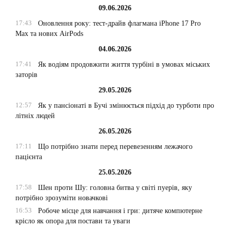
09.06.2026
17:43
Оновлення року: тест-драйв флагмана iPhone 17 Pro
Max та нових AirPods
04.06.2026
17:41
Як водіям продовжити життя турбіні в умовах міських
заторів
29.05.2026
12:57
Як у пансіонаті в Бучі змінюється підхід до турботи про
літніх людей
26.05.2026
17:11
Що потрібно знати перед перевезенням лежачого
пацієнта
25.05.2026
17:58
Шен проти Шу: головна битва у світі пуерів, яку
потрібно зрозуміти новачкові
16:53
Робоче місце для навчання і гри: дитяче компютерне
крісло як опора для постави та уваги