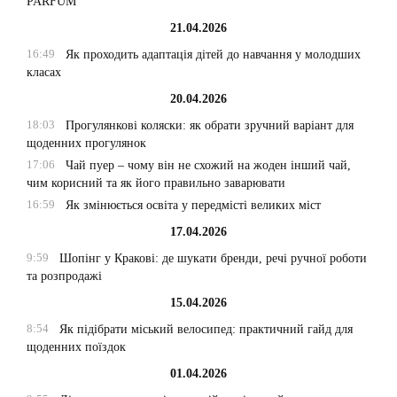
PARFUM
21.04.2026
16:49
Як проходить адаптація дітей до навчання у молодших
класах
20.04.2026
18:03
Прогулянкові коляски: як обрати зручний варіант для
щоденних прогулянок
17:06
Чай пуер – чому він не схожий на жоден інший чай,
чим корисний та як його правильно заварювати
16:59
Як змінюється освіта у передмісті великих міст
17.04.2026
9:59
Шопінг у Кракові: де шукати бренди, речі ручної роботи
та розпродажі
15.04.2026
8:54
Як підібрати міський велосипед: практичний гайд для
щоденних поїздок
01.04.2026