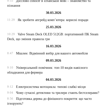
9:55
Дієслово conocer в іспанській мові – знайомство та
пізнання
30.03.2026
11:29
Як зробити апгрейд комп’ютера: корисні поради
25.03.2026
10:29
Valve Steam Deck OLED 512GB: портативний ПК Steam
Deck, що змінив правила гри
16.03.2026
8:47
Мішлен: Відмінний вибір для вашого автомобіля
09.03.2026
9:10
Універсальний помічник: топ-10 видів навісного
обладнання для фермера
04.03.2026
9:12
Електросистема мотоцикла: типові слабкі місця
9:04
Чому сучасні детективи та трилери стають бестселерами?
8:56
Підготовка дерева до фінішного покриття: що часто
ігнорують?