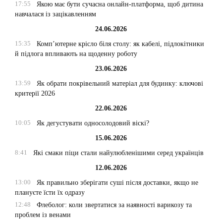
17:55
Якою має бути сучасна онлайн-платформа, щоб дитина
навчалася із зацікавленням
24.06.2026
15:35
Комп’ютерне крісло біля столу: як кабелі, підлокітники
й підлога впливають на щоденну роботу
23.06.2026
13:59
Як обрати покрівельний матеріал для будинку: ключові
критерії 2026
22.06.2026
10:05
Як дегустувати односолодовий віскі?
15.06.2026
8:41
Які смаки піци стали найулюбленішими серед українців
12.06.2026
13:00
Як правильно зберігати суші після доставки, якщо не
плануєте їсти їх одразу
12:48
Флеболог: коли звертатися за наявності варикозу та
проблем із венами