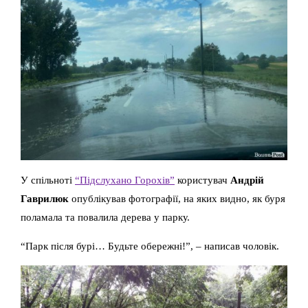
У спільноті
“Підслухано Горохів”
користувач
Андрій
Гаврилюк
опублікував фотографії, на яких видно, як буря
поламала та повалила дерева у парку.
“Парк після бурі… Будьте обережні!”, – написав чоловік.